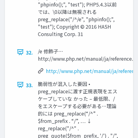
"phpinfo();", "test"); PHP5.4.3以前
では、\0以降は無視される
preg_replace("/^/e", "phpinfo();",
"test"); Copyright © 2016 HASH
Consulting Corp. 31
/e 修飾子…
32.
http://www.php.net/manual/ja/reference.pc
http://www.php.net/manual/ja/reference
脆弱性が混入した要因 •
33.
preg_replaceに渡す正規表現をエス
ケープしていな かった – 最低限、/
をエスケープする必要がある…理論
的には preg_replace(“/^” .
$from_prefix . “/”, … ↓
reg_replace("/^" .
preg_quote($from_prefix, '/') . "/",