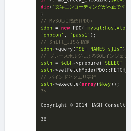
die
(
'文字エンコーディングが不正です'
)
// MySQLに接続(PDO)
$dbh
 = 
new
 PDO(
'mysql:host=loc
'phpcon'
, 
'pass1'
// Shift_JISを指定
$dbh
->query(
"SET NAMES sjis"
// プレースホルダによるSQLインジェク
$sth
 = 
$dbh
->prepare(
"SELECT *
$sth
// バインドとクエリ実行
$sth
->execute(
array
(
$key
?>
Copyright © 
2014
 HASH Consultin
36