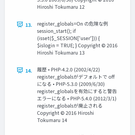
Hiroshi Tokumaru 12
register_globals=On の危険な例
13.
session_start(); if
(isset($_SESSION['user'])) {
$islogin = TRUE; } Copyright © 2016
Hiroshi Tokumaru 13
履歴 • PHP-4.2.0 (2002/4/22)
14.
register_globalsがデフォルトで off
になる • PHP-5.3.0 (2009/6/30)
register_globalsを有効にすると警告
エラーになる • PHP-5.4.0 (2012/3/1)
register_globalsが廃止される
Copyright © 2016 Hiroshi
Tokumaru 14