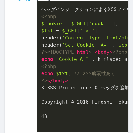
<?php
$cookie
 = 
$_GET
[
'cookie'
$txt
 = 
$_GET
[
'txt'
];

header(
'Content-Type: text/htm
header(
'Set-Cookie: A='
 . 
$coo
?>
<!DOCTYPE 
html
>
<
body
>
<?php
echo
"Cookie A="
 . htmlspecial
<?php
echo
$txt
; 
// XSS脆弱性あり
?>
</
body
>
X-XSS-Protection: 0 ヘッダを
Copyright © 2016 Hiroshi Tokuma
43
