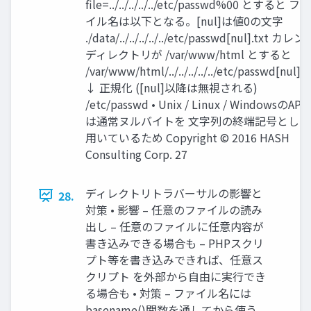
file=../../../../../etc/passwd%00 とすると ファ
イル名は以下となる。[nul]は値0の文字
./data/../../../../../etc/passwd[nul].txt カレン
ディレクトリが /var/www/html とすると
/var/www/html/../../../../../etc/passwd[nul].t
↓ 正規化 ([nul]以降は無視される)
/etc/passwd • Unix / Linux / WindowsのAPI
は通常ヌルバイトを 文字列の終端記号として
用いているため Copyright © 2016 HASH
Consulting Corp. 27
ディレクトリトラバーサルの影響と
28.
対策 • 影響 – 任意のファイルの読み
出し – 任意のファイルに任意内容が
書き込みできる場合も – PHPスクリ
プト等を書き込みできれば、任意ス
クリプト を外部から自由に実行でき
る場合も • 対策 – ファイル名には
basename()関数を通してから使う