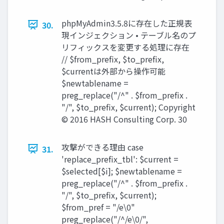
phpMyAdmin3.5.8に存在した正規表
30.
現インジェクション • テーブル名のプ
リフィックスを変更する処理に存在
// $from_prefix, $to_prefix,
$currentは外部から操作可能
$newtablename =
preg_replace("/^" . $from_prefix .
"/", $to_prefix, $current); Copyright
© 2016 HASH Consulting Corp. 30
攻撃ができる理由 case
31.
'replace_prefix_tbl': $current =
$selected[$i]; $newtablename =
preg_replace("/^" . $from_prefix .
"/", $to_prefix, $current);
$from_pref = "/e\0"
preg_replace("/^/e\0/",