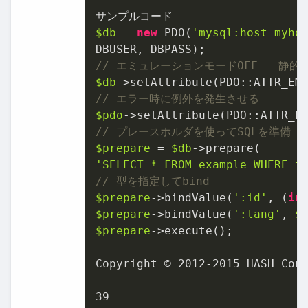
$db
 = 
new
 PDO(
'mysql:host=myho
// エミュレーションモードOFF = 静
$db
->setAttribute(PDO::ATTR_EM
// エラー時に例外を発生させる
$pdo
// プレースホルダを使ってSQLを準備
$prepare
 = 
$db
'SELECT * FROM example WHERE i
// 型を指定してbind
$prepare
->bindValue(
':id'
, (
in
$prepare
->bindValue(
':lang'
, 
$
$prepare
->execute();

Copyright © 
2012
-
2015
 HASH Cons
39