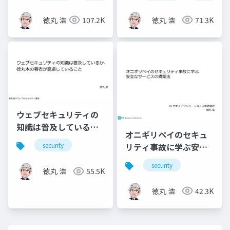
に
徳丸 浩
107.2K
徳丸 浩
71.3K
ウェブセキュリティの
知識は普及している
オニギリペイのセキュ
か、徳丸本の著者が憂
リティ事故に学ぶ安全
security
慮していること
なサービスの構築法
security
徳丸 浩
55.5K
徳丸 浩
42.3K