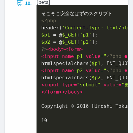
[beta]
10.
<?php
header(
'Content-Type: text/htm
$p1
 = @
$_GET
[
'p1'
$p2
 = @
$_GET
[
'p2'
?>
<
body
>
<
form
>
<
input
name
=
p1
value
=
"
<?php
ec
htmlspecialchars(
$p1
, ENT_QUOT
<
input
name
=
p2
value
=
"
<?php
ec
htmlspecialchars(
$p2
, ENT_QUOT
<
input
type
=
"submit"
value
=
"更新
</
form
>
</
body
>
Copyright © 2016 Hiroshi Tokuma
10
