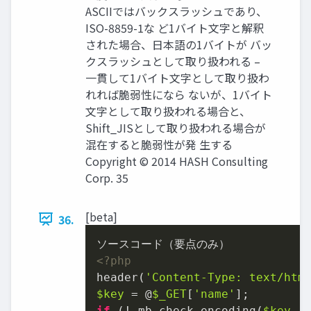
ASCIIではバックスラッシュであり、
ISO-8859-1な ど1バイト文字と解釈
された場合、日本語の1バイトが バッ
クスラッシュとして取り扱われる –
一貫して1バイト文字として取り扱わ
れれば脆弱性になら ないが、1バイト
文字として取り扱われる場合と、
Shift_JISとして取り扱われる場合が
混在すると脆弱性が発 生する
Copyright © 2014 HASH Consulting
Corp. 35
[beta]
36.
<?php
header(
'Content-Type: text/htm
$key
 = @
$_GET
[
'name'
if
 (! mb_check_encoding(
$key
, 