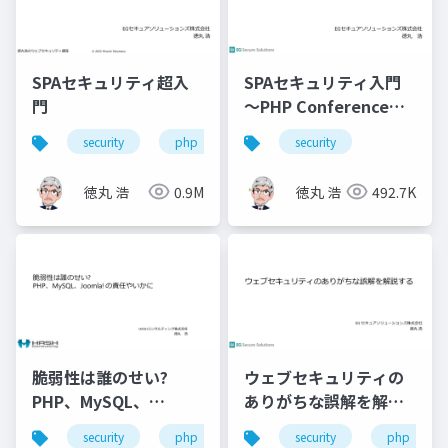
SPAセキュリティ超入
SPAセキュリティ入門
門
～PHP Conference
Japan 2021
security
php
javascript
security
徳丸 浩
0.9M
徳丸 浩
492.7K
脆弱性は誰のせい?
ウェブセキュリティの
PHP、MySQL、
ありがちな誤解を解説
Joomla! の責任やいか
する
security
php
joomla!
security
mysql
php