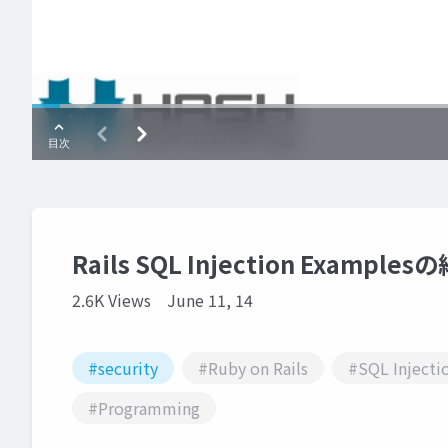
Rails SQL Injection Examples
2.6K Views
June 11, 14
#security
#Ruby on Rails
#SQL Injecti
#Programming