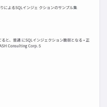
の指定方法 の誤りによるSQLインジェ クションのサンプル集
立てると、普通 にSQLインジェクション脆弱となる • 正
nsulting Corp. 5