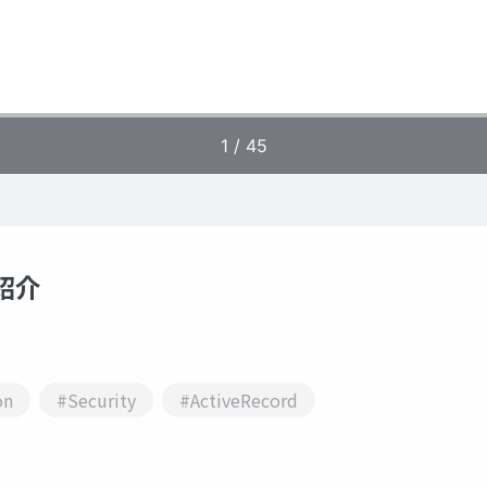
の紹介
on
#Security
#ActiveRecord