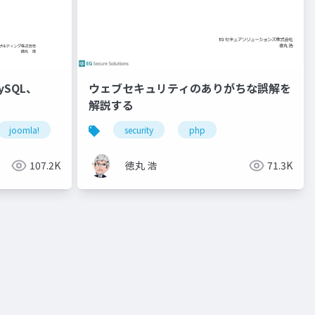
ySQL、
ウェブセキュリティのありがちな誤解を
解説する
joomla!
mysql
security
php
107.2K
徳丸 浩
71.3K