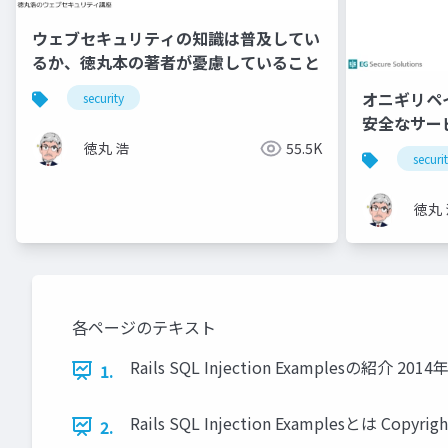
ウェブセキュリティの知識は普及してい
るか、徳丸本の著者が憂慮していること
オニギリペ
security
安全なサー
徳丸 浩
55.5K
securi
徳丸 
各ページのテキスト
Rails SQL Injection Examplesの紹介 20
1.
Rails SQL Injection Examplesとは Copyrigh
2.