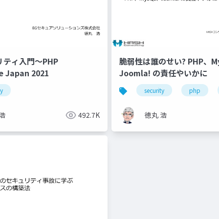
リティ入門～PHP
脆弱性は誰のせい? PHP、M
e Japan 2021
Joomla! の責任やいかに
ty
security
php
浩
492.7K
徳丸 浩