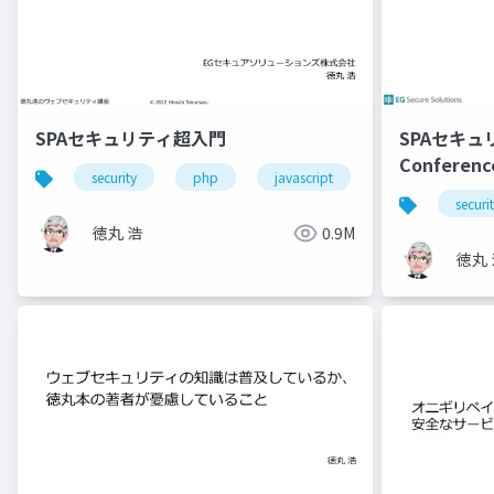
SPAセキュリティ超入門
SPAセキュ
Conferenc
security
php
javascript
securi
徳丸 浩
0.9M
徳丸 