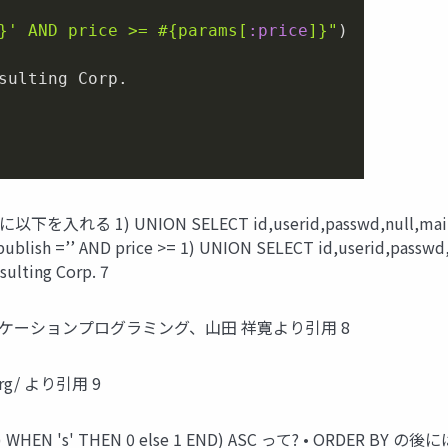
}
' AND price >= 
#{params[
:price
]}
"
)

sulting Corp.

 1) UNION SELECT id,userid,passwd,null,mail,null,
blish =’’ AND price >= 1) UNION SELECT id,userid,passwd,n
sulting Corp. 7
4 アプリケーションプログラミング、山田 祥寛より引用 8
.org/ より引用 9
 1, 1) WHEN 's' THEN 0 else 1 END) ASC って? • 