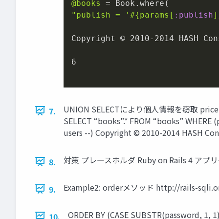
@books
"publish = '
#{params[
:publish
]
Copyright © 
2010
-
2014
 HASH Con
6
UNION SELECTにより個人情報を窃取 priceに以下を入れる
7.
SELECT “books”.* FROM “books” WHERE (pu
users --) Copyright © 2010-2014 HASH Con
対策 プレースホルダ Ruby on Rails 
8.
Example2: orderメソッド http://rails-sqli
9.
ORDER BY (CASE SUBSTR(password,
10.