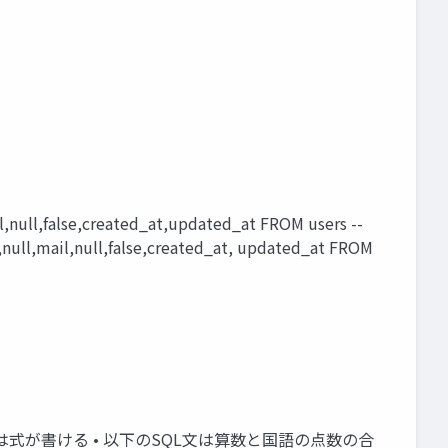
false,created_at,updated_at FROM users --
ull,mail,null,false,created_at, updated_at FROM
ORDER BY の後には式が書ける • 以下のSQL文は算数と国語の点数の合