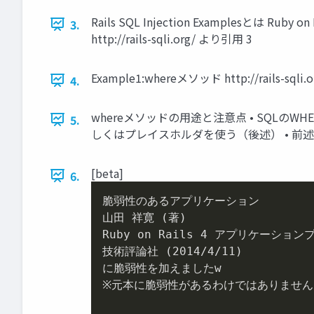
Rails SQL Injection Examplesと
3.
http://rails-sqli.org/ より引用 3
Example1:whereメソッド http://rails-sqli
4.
whereメソッドの用途と注意点 • SQLの
5.
しくはプレイスホルダを使う（後述） • 前述の例は認証回
[beta]
6.
脆弱性のあるアプリケーション

山田 祥寛 (著)

Ruby on Rails 
4
 アプリケーションプ
技術評論社 (
2014
/
4
/
11
)

に脆弱性を加えましたw

※元本に脆弱性があるわけではありません
