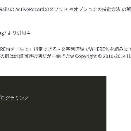
は Ruby on Railsの ActiveRecordのメソッド やオプション
.org/ より引用 4
WHERE句を「生で」指定できる • 文字列連結でWHERE句を組み
避の例だが…飽きたw Copyright © 2010-2014 HASH Co
ログラミング
