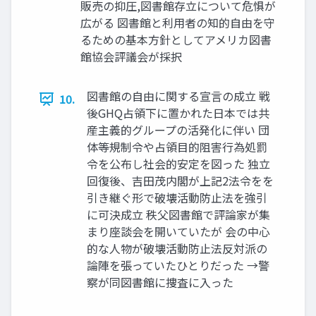
販売の抑圧,図書館存立について危惧が
広がる 図書館と利用者の知的自由を守
るための基本方針としてアメリカ図書
館協会評議会が採択
図書館の自由に関する宣言の成立 戦
10.
後GHQ占領下に置かれた日本では共
産主義的グループの活発化に伴い 団
体等規制令や占領目的阻害行為処罰
令を公布し社会的安定を図った 独立
回復後、吉田茂内閣が上記2法令をを
引き継ぐ形で破壊活動防止法を強引
に可決成立 秩父図書館で評論家が集
まり座談会を開いていたが 会の中心
的な人物が破壊活動防止法反対派の
論陣を張っていたひとりだった →警
察が同図書館に捜査に入った