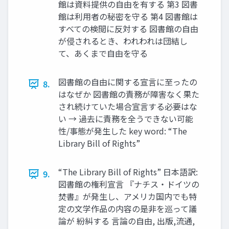
館は資料提供の自由を有する 第3 図書
館は利用者の秘密を守る 第4 図書館は
すべての検閲に反対する 図書館の自由
が侵されるとき、われわれは団結し
て、あくまで自由を守る
図書館の自由に関する宣言に至ったの
8.
はなぜか 図書館の責務が障害なく果た
され続けていた場合宣言する必要はな
い → 過去に責務を全うできない可能
性/事態が発生した key word: “The
Library Bill of Rights”
“The Library Bill of Rights” 日本語訳:
9.
図書館の権利宣言 『ナチス・ドイツの
焚書』が発生し、アメリカ国内でも特
定の文学作品の内容の是非を巡って議
論が 紛糾する 言論の自由, 出版,流通,