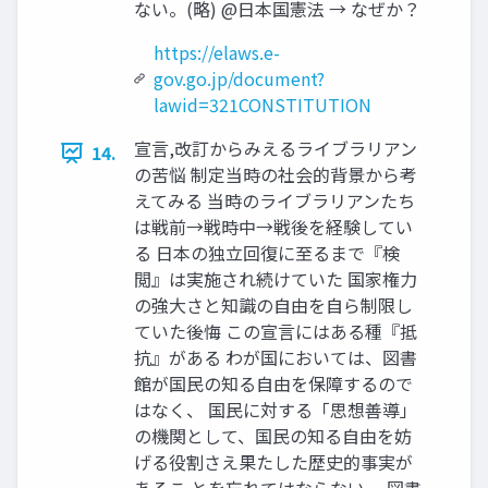
ない。(略) @日本国憲法 → なぜか？
https://elaws.e-
gov.go.jp/document?
lawid=321CONSTITUTION
宣言,改訂からみえるライブラリアン
14.
の苦悩 制定当時の社会的背景から考
えてみる 当時のライブラリアンたち
は戦前→戦時中→戦後を経験してい
る 日本の独立回復に至るまで『検
閲』は実施され続けていた 国家権力
の強大さと知識の自由を自ら制限し
ていた後悔 この宣言にはある種『抵
抗』がある わが国においては、図書
館が国民の知る自由を保障するので
はなく、 国民に対する「思想善導」
の機関として、国民の知る自由を妨
げる役割さえ果たした歴史的事実が