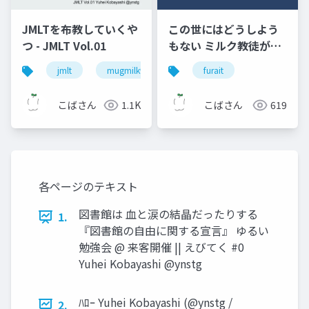
JMLTを布教していくや
この世にはどうしよう
つ - JMLT Vol.01
もない ミルク教徒が存
在する
jmlt
mugmilk946
furait
こばさん
1.1K
こばさん
619
各ページのテキスト
図書館は 血と涙の結晶だったりする
1.
『図書館の自由に関する宣言』 ゆるい
勉強会 @ 来客開催 || えびてく #0
Yuhei Kobayashi @ynstg
ﾊﾛｰ Yuhei Kobayashi (@ynstg /
2.