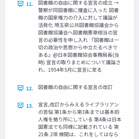
図書館の自由に関する宣言の成立 →
11.
警察が同図書館に捜査に入った 図書
館の国家権力の介入に対して議論が
活発化 埼玉県公共図書館協議会から
図書館協議会へ図書館憲章相当の宣
言の必要性を申し入れ 『図書館は一
切の政治や思想から中立たるべきで
ある』@日本図書館協会事務局長(当
時) 宣言の取りまとめについて議論さ
れ、1954年5月に宣言に至る
図書館の自由に関する宣言の改訂
12.
宣言,改訂からみえるライブラリアン
13.
の苦悩 第1条から第3条までは基本的
人権を拠り所にしている 第4条は日本
国憲法でも同様に記載されている 第
21条 2項 検閲は、これをしてはなら