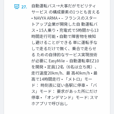
自動運転バス→大事だがモビリティ
27.
サービス の構成要素の1つとも言える
• NAVYA ARMA • – フランスのスター
トアップ企業が開発した自 動運転バ
ス • 15人乗り • 充電式で5時間から13
時間走行可能 • 自動で障害物を検知
し避けることができる 単に運転手な
しで走るだけで無く、乗合で走らせ
る ための自律的なサービス実現技術
が必要に EasyMile – 自動運転車EZ10
を開発 • 定員12名（6名は立ち席）、
走行速度20km/h、最 高40km/h • 最
高で14時間走行 • 「メトロ」モー
ド： 時刻表に従い各駅に停車 • 「バ
ス」モード： 要求があった所にだけ
停車 • 「オンデマンド」モード: スマ
ホアプリで呼び出し