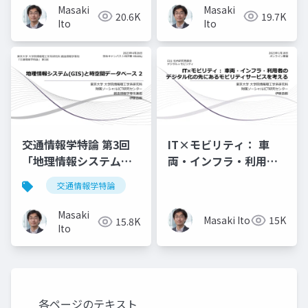
毅
1」講師：伊藤昌毅
Masaki
Masaki
20.6K
19.7K
Ito
Ito
交通情報学特論 第3回
IT×モビリティ： 車
「地理情報システム
両・インフラ・利用者
(GIS)と時空間データベ
のデジタル化の先にあ
交通情報学特論
ース2」講師：伊藤昌毅
るモビリティサービス
を考える
Masaki
Masaki Ito
15K
15.8K
Ito
各ページのテキスト