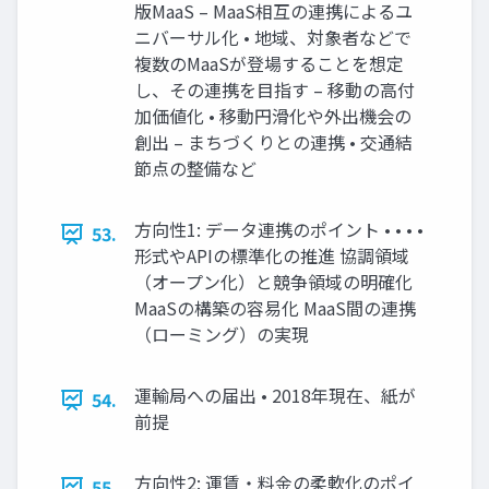
版MaaS – MaaS相互の連携によるユ
ニバーサル化 • 地域、対象者などで
複数のMaaSが登場することを想定
し、その連携を目指す – 移動の高付
加価値化 • 移動円滑化や外出機会の
創出 – まちづくりとの連携 • 交通結
節点の整備など
方向性1: データ連携のポイント • • • •
53.
形式やAPIの標準化の推進 協調領域
（オープン化）と競争領域の明確化
MaaSの構築の容易化 MaaS間の連携
（ローミング）の実現
運輸局への届出 • 2018年現在、紙が
54.
前提
方向性2: 運賃・料金の柔軟化のポイ
55.