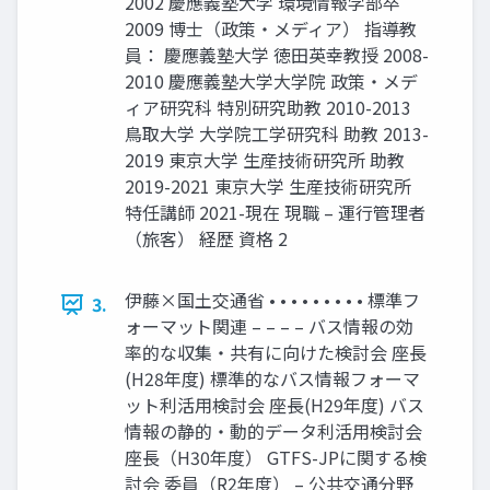
2002 慶應義塾大学 環境情報学部卒
2009 博士（政策・メディア） 指導教
員： 慶應義塾大学 徳田英幸教授 2008-
2010 慶應義塾大学大学院 政策・メデ
ィア研究科 特別研究助教 2010-2013
鳥取大学 大学院工学研究科 助教 2013-
2019 東京大学 生産技術研究所 助教
2019-2021 東京大学 生産技術研究所
特任講師 2021-現在 現職 – 運行管理者
（旅客） 経歴 資格 2
伊藤×国土交通省 • • • • • • • • • 標準フ
3.
ォーマット関連 – – – – バス情報の効
率的な収集・共有に向けた検討会 座長
(H28年度) 標準的なバス情報フォーマ
ット利活用検討会 座長(H29年度) バス
情報の静的・動的データ利活用検討会
座長（H30年度） GTFS-JPに関する検
討会 委員（R2年度） – 公共交通分野