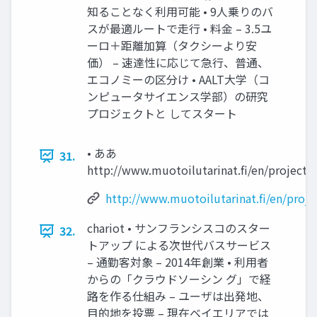
知ることなく利用可能 • 9人乗りのバ
スが最適ルートで走行 • 料金 – 3.5ユ
ーロ＋距離加算（タクシーより安
価） – 速達性に応じて急行、普通、
エコノミーの区分け • AALT大学（コ
ンピュータサイエンス学部）の研究
プロジェクトと してスタート
• ああ
31.
http://www.muotoilutarinat.fi/en/project/
http://www.muotoilutarinat.fi/en/proje
chariot • サンフランシスコのスター
32.
トアップ による次世代バスサービス
– 通勤客対象 – 2014年創業 • 利用者
からの「クラウドソーシン グ」で経
路を作る仕組み – ユーザは出発地、
目的地を投票 – 現在ベイエリアでは