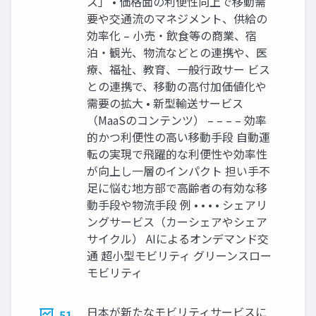
ス」 • 価格面の利便性向上で移動需
要や交通流のマネジメント、供給の
効率化 – 小売・飲食等の商業、宿
泊・観光、物流などとの連携や、医
療、福祉、教育、一般行政サー ビス
との連携で、移動の高付加価値化や
需要の拡大 • 新型輸送サービス
（MaaSのコンテンツ） – – – – 効率
的かつ利便性の高い移動手段 自動運
転の実現で飛躍的な利便性や効率性
が向上し一層のインパクト 担い手不
足に悩む地方部で高齢者の有効な移
動手段や物流手段 例 • • • • シェアリ
ングサービス（カーシェアやシェア
サイクル） AIによるオンデマンド交
通 超小型モビリティ グリーンスロー
モビリティ
日本が新たなモビリティサービスに
51.