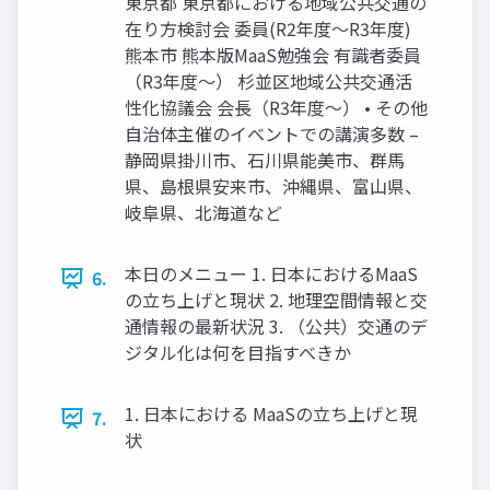
東京都 東京都における地域公共交通の
在り方検討会 委員(R2年度〜R3年度)
熊本市 熊本版MaaS勉強会 有識者委員
（R3年度〜） 杉並区地域公共交通活
性化協議会 会長（R3年度〜） • その他
自治体主催のイベントでの講演多数 –
静岡県掛川市、石川県能美市、群馬
県、島根県安来市、沖縄県、富山県、
岐阜県、北海道など
本日のメニュー 1. 日本におけるMaaS
6.
の立ち上げと現状 2. 地理空間情報と交
通情報の最新状況 3. （公共）交通のデ
ジタル化は何を目指すべきか
1. 日本における MaaSの立ち上げと現
7.
状