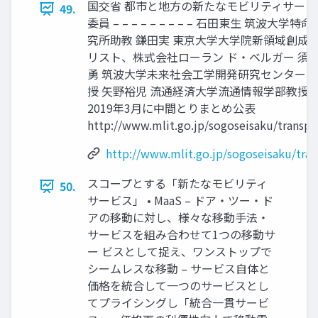
国交省 都市と地方の新たなモビリティサービス懇
49.
委員 – – – – – – – – – 石田東生 筑波
究所助教 鎌田実 東京大学大学院新領域創成
リスト、株式会社ローラン ド・ベルガー 須
勇 筑波大学未来社会工学開発研究センター長
授 矢野裕児 流通経済大学流通情報学部教授 
2019年3月に中間とりまとめ公表
http://www.mlit.go.jp/sogoseisaku/transp
http://www.mlit.go.jp/sogoseisaku/tra
スコープとする「新たなモビリティ
50.
サービス」 • MaaS – ドア・ツー・ド
アの移動に対し、様々な移動手法・
サービスを組み合わせて1つの移動サ
ー ビスとして捉え、ワンストップで
シームレスな移動 – サービス自体と
価格を統合して一つのサービスとし
てプライシングし「統合一貫サービ