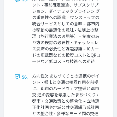
ント • 事前確定運賃、サブスクリプ
ション、ダイナミックプライシン グ
の重要性への認識 – ワンストップの
統合サービスとしての意味 – 都市内
の移動の最適化の意味 • 法制上の整
理（旅行業法の適用等） – 制度のあ
り方の検討の必要性 • キャッシュレ
ス決済の必要性と課題認識 – ICカー
ドの車載器などの投資コストとQRコ
ードなど低コストな技術への期待
方向性3: まちづくりとの連携のポイ
56.
ント • 都市と交通の相互作用を前提
に、都市のハードウェア整備と都市
交 通の変容を考慮したまちづくり •
都市・交通政策との整合化 – 立地適
正化計画や地域公共交通網形成計画
との整合性 • 多様なモード間の交通