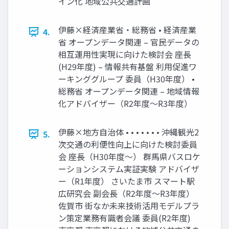
イン化 地域公共交通計画
伊藤×経済産業省・総務省 • 経済産業
4.
省 オープンデータ関連 – 官民データの
相互運用性実現に向けた検討会 座長
(H29年度) – 情報共有基盤 利用促進ワ
ーキンググループ 委員（H30年度） •
総務省 オープンデータ関連 – 地域情報
化アドバイザー（R2年度〜R3年度）
伊藤×地方自治体 • • • • • • • 沖縄観光2
5.
次交通の利便性向上に向けた検討委員
会 座長（H30年度〜） 群馬県バスロケ
ーションシステム実証実験 アドバイザ
ー（R1年度） さいたま市 スマート駅
広研究会 副会長（R2年度〜R3年度）
佐賀市 街なか未来技術活用モデルプラ
ン策定業務有識者会議 委員(R2年度)