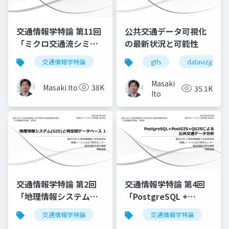
交通情報学特論 第11回
公共交通データ可視化
「ミクロ交通流シミュ
の最新状況と可能性
レーションSUMO深掘
交通情報学特論
gtfs
datavizjp
り」講師：伊藤昌毅
Masaki
Masaki Ito
38K
35.1K
Ito
交通情報学特論 第2回
交通情報学特論 第4回
「地理情報システム
「PostgreSQL +
(GIS)と時空間データベ
PostGIS + QGIS による
交通情報学特論
交通情報学特論
ース 1」講師：伊藤昌
公共交通データ分析