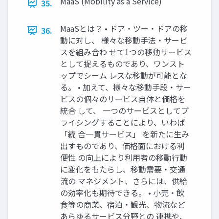
MaaS (Mobility as a Service)
35.
MaaSとは？ • ドア・ツー・ドアの移
36.
動に対し、 様々な移動手法・サービ
スを組み合わ せて1つの移動サービス
として捉えるものであり、ワンスト
ップでシーム レスな移動が可能とな
る。 • 加えて、様々な移動手段・サー
ビスの個々のサービス自体と価格を
統合 して、 一つのサービスとしてプ
ライシングすることにより、いわば
「統 合一貫サービス」 を新たに生み
出すものであり、価格面における利
便性 の向上により利用者の移動行動
に変化をもたらし、移動需要・交通
流の マネジメント、さらには、供給
の効率化も期待できる。 • 小売・飲
食等の商業、宿泊・観光、物流など
あらゆるサービス分野との 連携や、