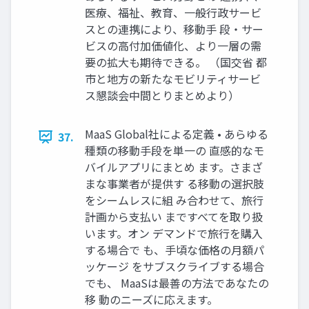
医療、福祉、教育、一般行政サービ
スとの連携により、移動手 段・サー
ビスの高付加価値化、より一層の需
要の拡大も期待できる。 （国交省 都
市と地方の新たなモビリティサービ
ス懇談会中間とりまとめより）
MaaS Global社による定義 • あらゆる
37.
種類の移動手段を単一の 直感的なモ
バイルアプリにまとめ ます。さまざ
まな事業者が提供す る移動の選択肢
をシームレスに組 み合わせて、旅行
計画から支払い まですべてを取り扱
います。オン デマンドで旅行を購入
する場合で も、手頃な価格の月額パ
ッケージ をサブスクライブする場合
でも、 MaaSは最善の方法であなたの
移 動のニーズに応えます。