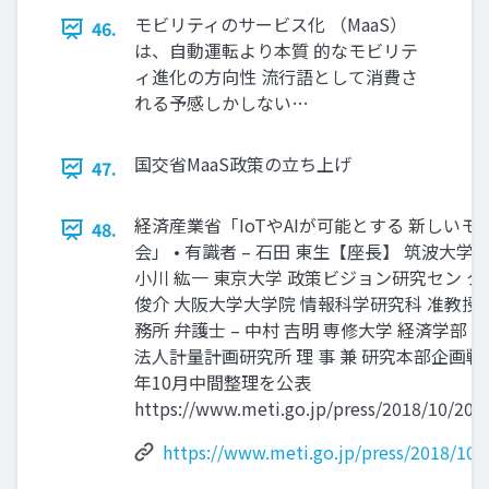
モビリティのサービス化 （MaaS）
46.
は、自動運転より本質 的なモビリテ
ィ進化の方向性 流行語として消費さ
れる予感しかしない…
国交省MaaS政策の立ち上げ
47.
経済産業省「IoTやAIが可能とする 新しい
48.
会」 • 有識者 – 石田 東生【座長】 筑波大学
小川 紘一 東京大学 政策ビジョン研究セン タ
俊介 大阪大学大学院 情報科学研究科 准教授 
務所 弁護士 – 中村 吉明 専修大学 経済学部 経
法人計量計画研究所 理 事 兼 研究本部企画戦略部長
年10月中間整理を公表
https://www.meti.go.jp/press/2018/10/20
https://www.meti.go.jp/press/2018/10