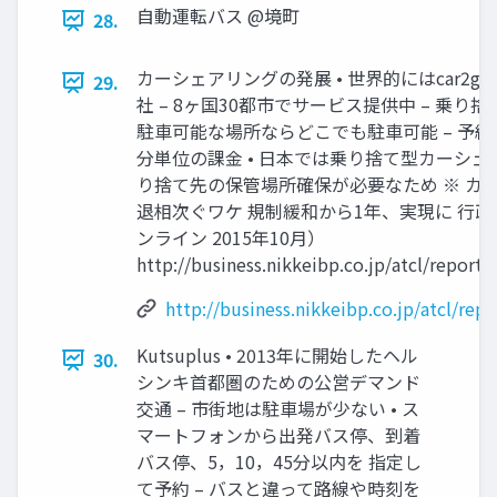
自動運転バス @境町
28.
カーシェアリングの発展 • 世界的にはcar2g
29.
社 – 8ヶ国30都市でサービス提供中 – 乗り
駐車可能な場所ならどこでも駐車可能 – 予
分単位の課金 • 日本では乗り捨て型カーシェア
り捨て先の保管場所確保が必要なため ※ カ
退相次ぐワケ 規制緩和から1年、実現に 行
ンライン 2015年10月）
http://business.nikkeibp.co.jp/atcl/repor
http://business.nikkeibp.co.jp/atcl/re
Kutsuplus • 2013年に開始したヘル
30.
シンキ首都圏のための公営デマンド
交通 – 市街地は駐車場が少ない • ス
マートフォンから出発バス停、到着
バス停、5，10，45分以内を 指定し
て予約 – バスと違って路線や時刻を