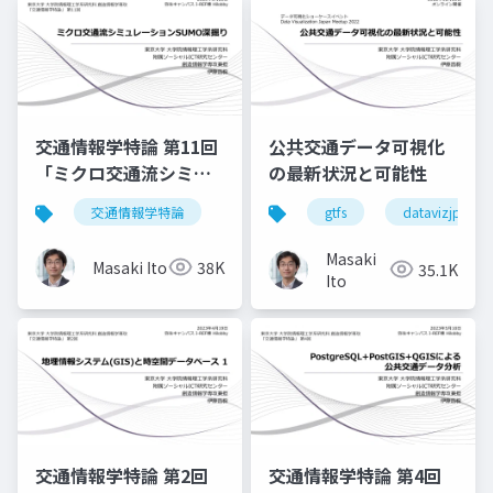
交通情報学特論 第11回
公共交通データ可視化
「ミクロ交通流シミュ
の最新状況と可能性
レーションSUMO深掘
交通情報学特論
gtfs
datavizjp
り」講師：伊藤昌毅
Masaki
Masaki Ito
38K
35.1K
Ito
交通情報学特論 第2回
交通情報学特論 第4回