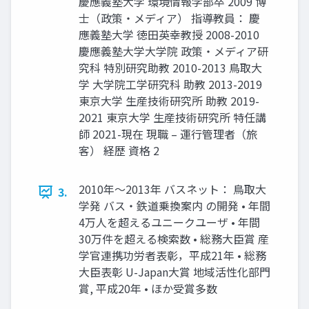
慶應義塾大学 環境情報学部卒 2009 博
士（政策・メディア） 指導教員： 慶
應義塾大学 徳田英幸教授 2008-2010
慶應義塾大学大学院 政策・メディア研
究科 特別研究助教 2010-2013 鳥取大
学 大学院工学研究科 助教 2013-2019
東京大学 生産技術研究所 助教 2019-
2021 東京大学 生産技術研究所 特任講
師 2021-現在 現職 – 運行管理者（旅
客） 経歴 資格 2
2010年〜2013年 バスネット： 鳥取大
3.
学発 バス・鉄道乗換案内 の開発 • 年間
4万人を超えるユニークユーザ • 年間
30万件を超える検索数 • 総務大臣賞 産
学官連携功労者表彰，平成21年 • 総務
大臣表彰 U-Japan大賞 地域活性化部門
賞, 平成20年 • ほか受賞多数