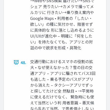
→WebやSNS検索 届けたい→SNSで
シェア 売りたい→カメラで撮ってメ
ルカリに 行きたい→乗り換え案内や
Google Maps • 利用者の「したい・
欲しい」の種に気付かせ、阻害せず
に具体的な 形に落とし込めるように
UI/UXが進化中 – 明確に「何をした
い」を持たなくても、アプリとの対
話の中で欲求を形成・具現化
交通行動におけるスマホの役割の拡
48.
大 • なぜ使えなかった？雪の日の交
通アプリ – アプリに騙されてバス3回
も逃した – 乗る予定のバスがアプリ
から消えた – タクシーアプリでずっ
と探してたけど全 然駄目 • →平常時
に使えるだけでなく、 緊急時にも使
えて当然という利 用者意識 – 悪天候
なら乱れて当然、で思考停止しな い