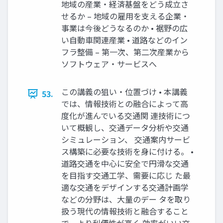
地域の産業・経済基盤をどう成立さ
せるか – 地域の雇用を支える企業・
事業は今後どうなるのか • 裾野の広
い自動車関連産業 • 道路などのイン
フラ整備 – 第一次、第二次産業から
ソフトウェア・サービスへ
この講義の狙い・位置づけ • 本講義
53.
では、情報技術との融合によって高
度化が進んでいる交通関 連技術につ
いて概観し、交通データ分析や交通
シミュレーション、 交通案内サービ
ス構築に必要な技術を身に付ける。 •
道路交通を中心に安全で円滑な交通
を目指す交通工学、需要に応じ た最
適な交通をデザインする交通計画学
などの分野は、大量のデー タを取り
扱う現代の情報技術と融合すること