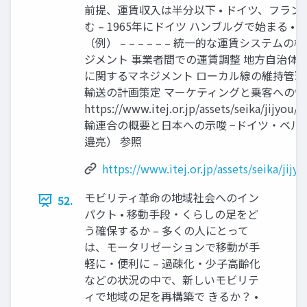
前提、運賃収入は半分以下 • ドイツ、フラ
む – 1965年にドイツ ハンブルグで始まる •
（例） – – – – – – 統一的な運賃システム
ジメント 事業者間での運賃調整 地方自治体
に関するマネジメント ローカル線の維持管理
輸送の計画策定 マーケティングと乗客への情
https://www.itej.or.jp/assets/seika/jijyou
輸連合の概要と日本への示唆 −ドイツ・ベル
邉亮） 参照
https://www.itej.or.jp/assets/seika/jij
モビリティ革命の地域社会へのイン
52.
パクト • 移動手段・くらしの足をど
う確保するか – 多くの人にとって
は、モータリゼーションで移動が手
軽に・便利に – 過疎化・少子高齢化
などの状況の中で、新しいモビリテ
ィで地域の足を再構築で きるか？ •