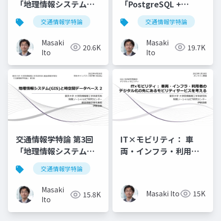
「地理情報システム
「PostgreSQL +
(GIS)と時空間データベ
PostGIS + QGIS による
交通情報学特論
交通情報学特論
ース 1」講師：伊藤昌
公共交通データ分析
毅
1」講師：伊藤昌毅
Masaki
Masaki
20.6K
19.7K
Ito
Ito
交通情報学特論 第3回
IT×モビリティ： 車
「地理情報システム
両・インフラ・利用者
(GIS)と時空間データベ
のデジタル化の先にあ
交通情報学特論
ース2」講師：伊藤昌毅
るモビリティサービス
を考える
Masaki
Masaki Ito
15K
15.8K
Ito