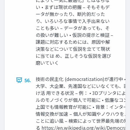
によって一気に最適化」とはならな
い • まずは現状の把握 – そもそもデ
ータが無かったり、断片的だった
り、いろいろな事情で入手出来ない
ことも多い – データがあっても、そ
の扱いが難しい • 仮説の提示と検証 –
課題に対応するためには、原因や解
決策などについて仮説を立てて現状
に当ては め、正しそうな仮説を選び
磨いていく
技術の民主化 (democratization)が進行中 
56.
大学、大企業、先進国などにいなくても、誰
け活 用できる状況 – 例： • 3Dプリンタに
ルのモノづくりが個人で可能に • 低廉なコ
上国でも情報教育が可能に • 背景：インタ
情報交換が加速 – 個人が知識やノウハウを
ことに追い風 – 検索によって世界最先端の
る https://en.wikipedia.org/wiki/Democrat