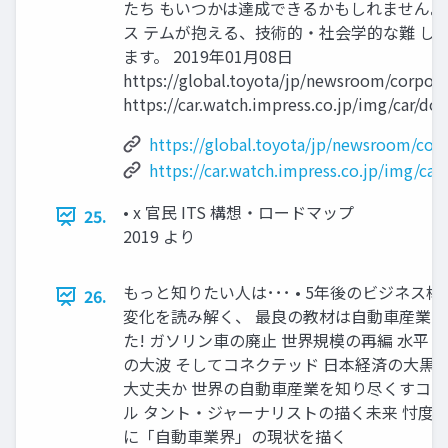
たち もいつかは達成できるかもしれません。
ス テムが抱える、技術的・社会学的な難 し
ます。 2019年01月08日
https://global.toyota/jp/newsroom/corpor
https://car.watch.impress.co.jp/img/car/d
https://global.toyota/jp/newsroom/cor
https://car.watch.impress.co.jp/img/ca
• x 官民 ITS 構想・ロードマップ
25.
2019 より
もっと知りたい人は･･･ • 5年後のビジネス構
26.
変化を読み解く、 最良の教材は自動車産業だ
た! ガソリン車の廃止 世界規模の再編 水平 
の大波 そしてコネクテッド 日本経済の大黒
大丈夫か 世界の自動車産業を知り尽くすコン
ル タント・ジャーナリストの描く未来 忖度
に「自動車業界」の現状を描く