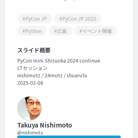
#PyCon JP
#PyCon JP 2025
#Python
#広島
#イベント開催
スライド概要
PyCon mini Shizuoka 2024 continue
LTセッション
nishimotz / 24motz / shuaruta
2025-02-08
Takuya Nishimoto
@nishimotz