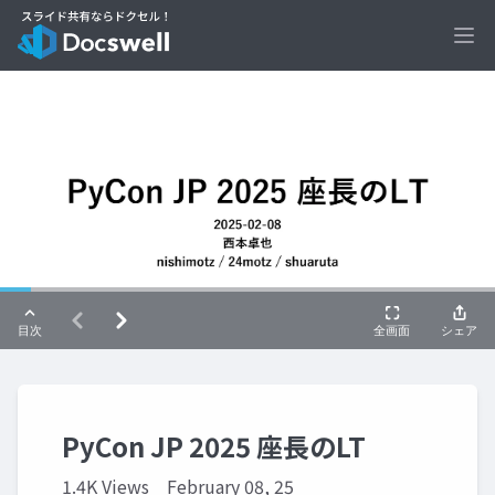
Ope
PyCon JP 2025 座長のLT
1.4K Views
February 08, 25