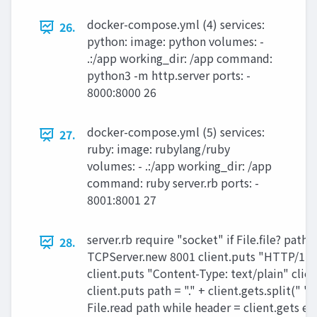
docker-compose.yml (4) services:
26.
python: image: python volumes: -
.:/app working_dir: /app command:
python3 -m http.server ports: -
8000:8000 26
docker-compose.yml (5) services:
27.
ruby: image: rubylang/ruby
volumes: - .:/app working_dir: /app
command: ruby server.rb ports: -
8001:8001 27
server.rb require "socket" if File.file? path 
28.
TCPServer.new 8001 client.puts "HTTP/1.0
client.puts "Content-Type: text/plain" clien
client.puts path = "." + client.gets.split(" ")
File.read path while header = client.gets els