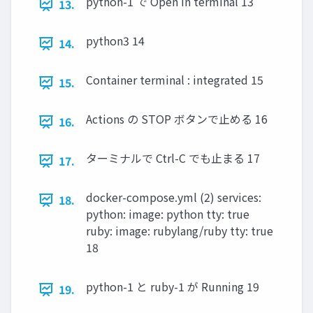
python-1 で Open in terminal 13
13.
python3 14
14.
Container terminal : integrated 15
15.
Actions の STOP ボタンで止める 16
16.
ターミナルで Ctrl-C でも止まる 17
17.
docker-compose.yml (2) services:
18.
python: image: python tty: true
ruby: image: rubylang/ruby tty: true
18
python-1 と ruby-1 が Running 19
19.