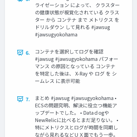
ライゼーション によって、 クラスター
の健康状態が視覚化されている クラス
ター から コンテナ まで メトリクス を
ドリルダウン して見れる #jawsug
#jawsugyokohama
コンテナを選択してログを確認
6.
#jawsug #jawsugyokohama パフォー
マンス の原因となっている コンテナ
を特定した後は、 X-Ray や ログ を シ
ームレス に表示可能
まとめ #jawsug #jawsugyokohama •
7.
ECSの問題究明、解決に役立つ機能ア
ップデートでした。 • Dataｄogや
NewRelicに比べるとまだ足りない。 •
特にメトリクスとログが時間を同期し
ながら見れるなどＵＸ面でもう一歩。