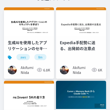
生成AIを使用したアプ
Expedia手配勢に送
リケーションのセキュ
る、出発前の注意点
リティを学ぼう
aws
llm
Akifumi
Akifumi
6.8K
6K
Niida
Niida