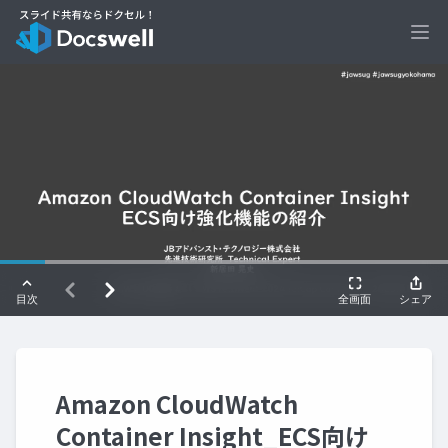
Ope
Amazon CloudWatch
Container Insight_ECS向け