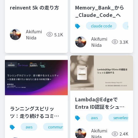
reinvent 5k の走り方
Memory_Bank_から
_Claude_Code_へ
claude code
ai駆
Akifumi
5.1K
Niida
Akifumi
3.3K
Niida
Lambda@Edgeで
Entra ID認証をシュッ
ランニングスピリッ
と追加する
ツ：走り続けるコミュ
aws
serverless
ニティ
aws
community
jaws-ug
Akifumi
2.4K
Niida