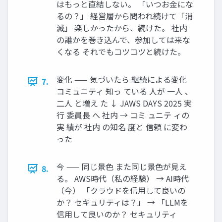
はもっと直結しない。 「いつお金にな
るの？」 経営層から問われ続けて「消
滅」 楽しかったから、続けた。 社内
の誰かを巻き込んで、参加しては来な
くなる それでもコツコツと続けた。
変化 —— 気づいたら 継続による変化
7.
コミュニティ 知っ ている 人が 一人 、
二人 と増え た ↓ JAWS DAYS 2025 実
行 委員長 へ 社内 → コミ ュニテ ィの
実 績が 社内 の知名 度と 信頼 に変わ
った
今 —— 同じ景色 また同じ景色が見え
8.
る。 AWS時代（私の経験） → AI時代
（今） 「クラウドを信用して良いの
か？ セキュリティは？」 → 「LLMを
信用して良いのか？ セキュリティ