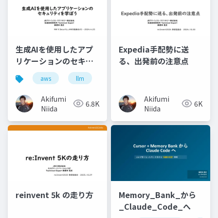
生成AIを使用したアプ
Expedia手配勢に送
リケーションのセキュ
る、出発前の注意点
リティを学ぼう
aws
llm
Akifumi
Akifumi
6.8K
6K
Niida
Niida
reinvent 5k の走り方
Memory_Bank_から
_Claude_Code_へ