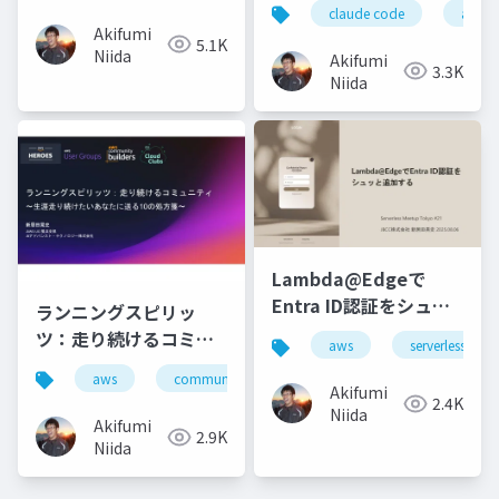
claude code
ai駆
Akifumi
5.1K
Niida
Akifumi
3.3K
Niida
Lambda@Edgeで
Entra ID認証をシュッ
ランニングスピリッ
と追加する
ツ：走り続けるコミュ
aws
serverless
ニティ
aws
community
jaws-ug
Akifumi
2.4K
Niida
Akifumi
2.9K
Niida