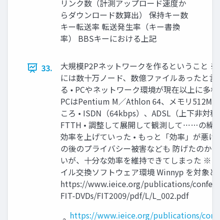
リンク数（計測アップロード速度か
らダウンロード数算出） 保持キー数
キー転送率 転送発生率（キー書換
率） BBSキーにおける上記
大規模P2Pネットワークを作るということ ※ 
33.
には数十万ノード、数億ファイルあったと言
る • PCやネットワーク環境が現在以上に多様
PCはPentium M／Athlon 64、メモリ512M
ころ • ISDN（64kbps）、ADSL（上下非対
FTTH • 調整して展開して観測して……の繰
効率を上げていった • もっと「効率」が悪け
の後のプライバシー被害なども 防げたのか
いが、十分な効率を維持できてしまった ※ P2
イル交換ソフトウェア環境 Winnyp を対象
https://www.ieice.org/publications/confer
FIT-DVDs/FIT2009/pdf/L/L_002.pdf
https://www.ieice.org/publications/conf