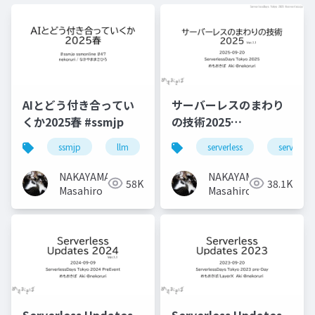
AIとどう付き合ってい
サーバーレスのまわり
くか2025春 #ssmjp
の技術2025
#serverlessjp
ssmjp
llm
serverless
serverless
NAKAYAMA
NAKAYAMA
58K
38.1K
Masahiro
Masahiro
Serverless Updates
Serverless Updates