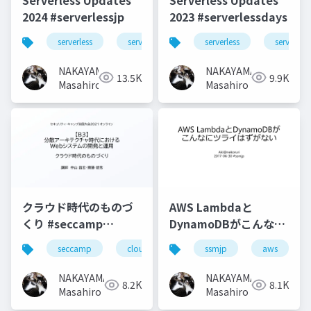
2024 #serverlessjp
2023 #serverlessdays
serverless
serverlessjp
serverless
serverles
NAKAYAMA
NAKAYAMA
13.5K
9.9K
Masahiro
Masahiro
クラウド時代のものづ
AWS Lambdaと
くり #seccamp
DynamoDBがこんなに
#seccamp2021b3
ツライはずがない
seccamp
cloud
ssmjp
aws
#ssmjp
NAKAYAMA
NAKAYAMA
8.2K
8.1K
Masahiro
Masahiro