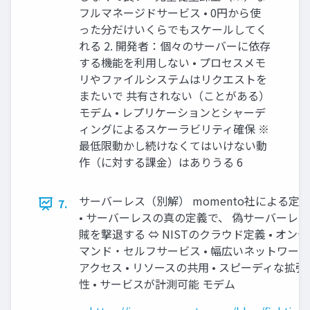
フルマネージドサービス • 0円から使
った分だけいくらでもスケールしてく
れる 2. 開発者：個々のサーバーに依存
する機能を利用しない • プロセスメモ
リやファイルシステムはリクエストを
またいで 共有されない（ことがある）
モデム • レプリケーションとシャーデ
ィングによるスケーラビリティ確保 ※
最低限動かし続けなくてはいけない動
作（に対する課金）はありうる 6
サーバーレス（別解） momento社による定
7.
• サーバーレスの真の定義で、 偽サーバーレス
賊を撃退する ⇔ NISTのクラウド定義 • オンデ
マンド・セルフサービス • 幅広いネットワーク
アクセス • リソースの共用 • スピーディな拡張
性 • サービスが計測可能 モデム