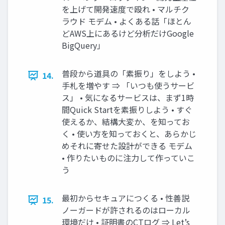
を上げて開発速度で殴れ • マルチク
ラウド モデム • よくある話「ほとん
どAWS上にあるけど分析だけGoogle
BigQuery」
普段から道具の「素振り」をしよう •
14.
手札を増やす ⇒ 「いつも使うサービ
ス」 • 気になるサービスは、まず1時
間Quick Startを素振りしよう • すぐ
使えるか、結構大変か、を知ってお
く • 使い方を知っておくと、あらかじ
めそれに寄せた設計ができる モデム
• 作りたいものに注力して作っていこ
う
最初からセキュアにつくる • 性善説
15.
ノーガードが許されるのはローカル
環境だけ • 証明書のCTログ ⇒ Let’s