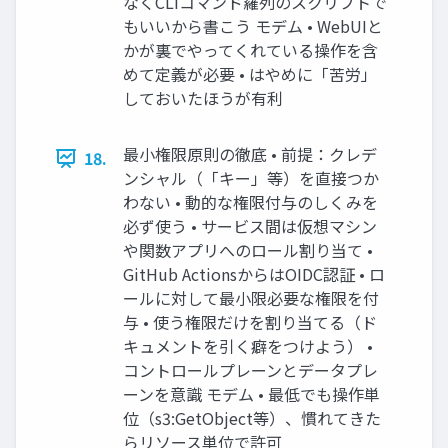
なくCLIコマンド羅列のスクリプトで
もいいから書こう モデム • WebUIと
かが裏でやってくれている操作を含
めて定義が必要 • はやめに「苦労」
しておいたほうが有利
最小権限原則の徹底 • 前提：クレデ
18.
ンシャル（「キー」等）を直接つか
わない • 動的な権限付与のしくみを
必ず使う • サービス間は仮想マシン
や関数アプリへのロール割り当て •
GitHub ActionsからはOIDC認証 • ロ
ールに対して最小限必要な権限を付
与 • 使う権限だけを割り当てる（ド
キュメントを引く癖をつけよう） •
コントロールプレーンとデータプレ
ーンを意識 モデム • 最低でも操作単
位（s3:GetObject等）、慣れてきた
らリソース単位で許可