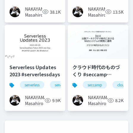
NAKAYAMA
NAKAYAMA
38.1K
13.5K
Masahiro
Masahiro
Serverless Updates
クラウド時代のものづ
2023 #serverlessdays
くり #seccamp
#seccamp2021b3
serverless
serverlessdays
seccamp
cloud
NAKAYAMA
NAKAYAMA
9.9K
8.2K
Masahiro
Masahiro