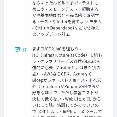
ならいったんビルドまで • テストも
書こう • スモークテスト：起動する
かや基本機能などを簡易的に確認す
る • テストやlinterを育てよう モデム
• GitHub Dependabotなどで依存先
のアップデート対応
まずCI/CDとIaCを組もう •
17.
IaC（Infrastructure as Code）も組も
う • クラウドサービス管理のIaCは人
道的に必要（Ansibleとかはまた別の
話） • AWSならCDK、Azureなら
Bicepがファーストチョイス • それ以
外はTerraformかPulumiの記述法が
好きなほうで • ただし学習コストが
決して低くない • WebUIとかCLIから
いじって試行錯誤してからでいいの
でIaC化しよう • 最初は、IaCツールで