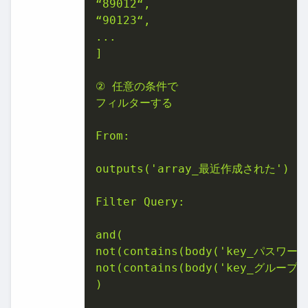
“89012“,

“90123“,

...

]

② 任意の条件で

フィルターする

From:

outputs('array_最近作成された')

Filter Query:

and(

not(contains(body('key_パスワード
not(contains(body('key_グループ_
)
