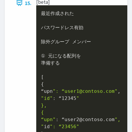
[beta]
15.
最近作成された

パスワードレス有効

除外グループ メンバー

① 元になる配列を

準備する

[

{

“upn
": “user1@contoso.com"
"id"
: “
12345
"

},

{

“upn"
: “user2@contoso.com
",

"
id
": “23456"