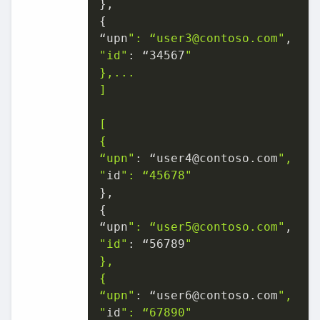
},

{

“upn
": “user3@contoso.com"
"id"
: “
34567
"

},...

]

[

{

“upn"
: “user4@contoso.com
",

"
id
": “45678"
},

{

“upn
": “user5@contoso.com"
"id"
: “
56789
"

},

{

“upn"
: “user6@contoso.com
",

"
id
": “67890"