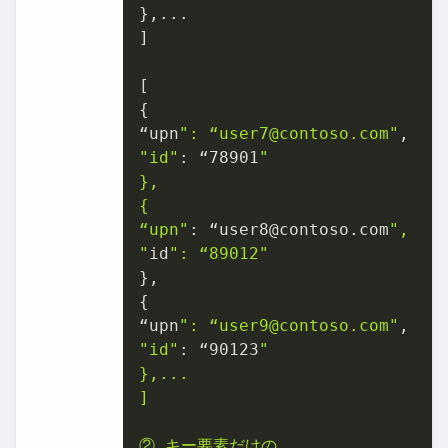
},...

]

[

{

“upn
": “user7@contoso.com"
"id"
: “
78901
"

},

{

“upn"
: “user8@contoso.com
",

"
id
": “89012"
},

{

“upn
": “user9@contoso.com"
"id"
: “
90123
"

},...

]

② キー要素だけの
