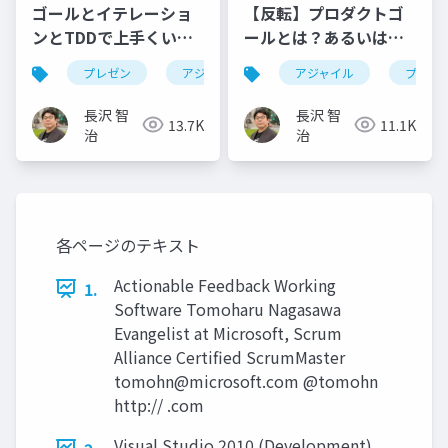
ゴールとイテレーショ
【反転】プロダクトゴ
ンとTDDで上手くいく
ールとは？あるいはプ
プレゼン作成術
ロダクトのゴールを設
プレゼン
アジャイル
ebm
アジャイル
rsgt2025
プロダ
定するには何が必要
か？
長沢 智
長沢 智
13.7K
11.1K
治
治
各ページのテキスト
Actionable Feedback Working
1.
Software Tomoharu Nagasawa
Evangelist at Microsoft, Scrum
Alliance Certified ScrumMaster
tomohn@microsoft.com
@tomohn
http:// .com
Visual Studio 2010 (Development)