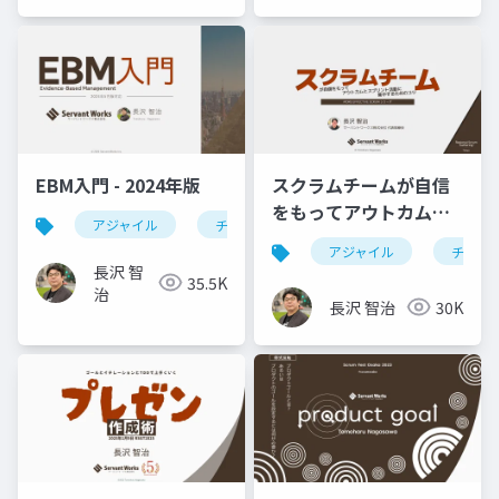
EBM入門 - 2024年版
スクラムチームが自信
をもってアウトカムと
アジャイル
チーム開発
agile
ebm
スプリント活動に集中
アジャイル
チーム
するためのコツ
長沢 智
35.5K
治
長沢 智治
30K