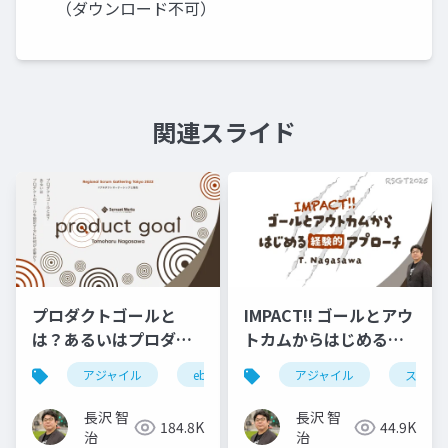
（ダウンロード不可）
関連スライド
プロダクトゴールと
IMPACT!! ゴールとアウ
は？あるいはプロダク
トカムからはじめる経
トのゴールを設定する
験的アプローチ
アジャイル
ebm
スクラム
アジャイル
rsgt
スクラ
r
には何が必要か？
#RSGT2025
#RSGT2022
長沢 智
長沢 智
184.8K
44.9K
治
治