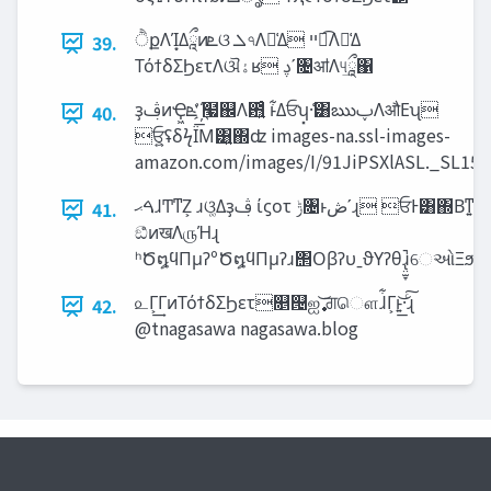
ੈքΛΊ͙Δཱྀͷ‫ܧ‬ଓ ‫ܠ‬৭Λม͑Δ ‫ํ͡ײ‬Λม͑Δ
39.
ΤόϯδΣϦετΛଔ‫ۀ‬ʁ ࢮʹ৔ॴΛ୳ཱྀ͢΁
ҙࢤͷҾ͖‫͗ܧ‬ ҉໧஌Λ఻͍͑ͨ ͱ͋Δਓʮ͓·͑͸ఋࢠΛऔΕʯ
40.
ਓ͕͍͍ʢδϟΪ͞Μ͸͍͍΍ʣ images-na.ssl-images-
amazon.com/images/I/91JiPSXlASL._SL150
ࠓ‫ޙ‬ɺͲ͏ͳΖ͏͕ ɹଓ͚Δҙࢤ ίϛοτ ‫ݱ‬৔ͱ‫ʹڞ‬ɻ ਓͰ͸΍Βͳ͍ɻ
41.
ඞͣͦͷखΛ௫Ήɻ
ʰԾ໘ϥΠμʔºԾ໘ϥΠμʔɹ΢ΟβʔυˍϑΥʔθɹ̢̤̫̞̚େઓΞϧς
௨Γ͕͢ΓͷΤόϯδΣϦετ௕୔ஐ࣏ ͝ਗ਼ௌɺ͋Γ͕ͱ͏͍͟͝·ͨ͠ɻ
42.
@tnagasawa nagasawa.blog