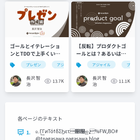
ゴールとイテレーショ
【反転】プロダクトゴ
ンとTDDで上手くいく
ールとは？あるいはプ
プレゼン作成術
ロダクトのゴールを設
プレゼン
アジャイル
ebm
アジャイル
rsgt2025
プロダ
定するには何が必要
か？
長沢 智
長沢 智
13.7K
11.1K
治
治
各ページのテキスト
௨Γ͕͢ΓͷΤόϯδΣϦετ௕୔ஐ࣏ %FW,BO#
1.
@tnagasawa nagasawa.blog