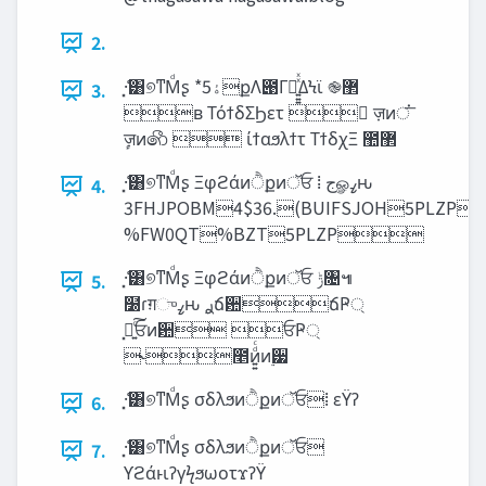
2.
͓·͑͸୭ͳΜͩʂ *5‫ۀ‬քΛ౉Γา͍͍͍ͯͯΔϞϊ ֎޲
3.
ʙ ΤόϯδΣϦετ  ٕज़ͷਂ͞
ٕज़ͷ෯  ίϯαϧλϯτ ΤϯδχΞ ಺޲
͓·͑͸୭ͳΜͩʂ Ξφϩάͷੈքͷॅਓ ⁞ ‫ج‬ௐߨԋ
4.
3FHJPOBM4$36.(BUIFSJOH5PLZP
%FW0QT%BZT5PLZP
͓·͑͸୭ͳΜͩʂ Ξφϩάͷੈքͷॅਓ ‫ݱ‬৔๚
5.
໰ɾग़ுߨԋ ࣮ࢪճ਺ճҎ্
͓ձ͍ͨ͠ਓͷ਺ ਓҎ্
˞೥ͷ͍͍ͩͨͷ࣮੷
͓·͑͸୭ͳΜͩʂ σδλϧͷੈքͷॅਓ⁞ εΫʔ
6.
͓·͑͸୭ͳΜͩʂ σδλϧͷੈքͷॅਓ
7.
ϒϩάͱιʔγϟϧωοτϫʔΫ