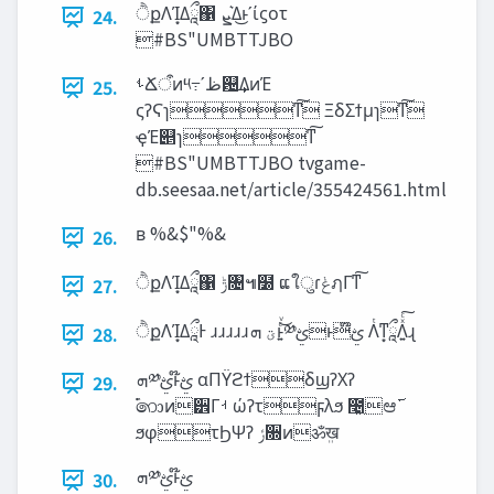
ੈքΛΊ͙Δཱྀ΁ ‫͛ܨ‬Δ͜ͱʹίϛοτ
24.
#BS"UMBTTJBO
ࢀՃऀͷ༥߹ʹ‫ظ‬଴͢ΔͷΈ
25.
ςʔϚɿͳ͠ ΞδΣϯμɿͳ͠
ҿΈ୅ɿͳ͠
#BS"UMBTTJBO tvgame-
db.seesaa.net/article/355424561.html
ʙ %&$"%&
26.
ੈքΛΊ͙Δཱྀ΁ ‫ݱ‬৔๚໰ ແใुɾ‫ݟ‬ฦΓͳ͠
27.
ੈքΛΊ͙ΔཱྀͰ ɹɹɹɹɹ‫ͱ͍ͨͮ͜ؾ‬ ‫ܗ‬༰ࢺͱ໊ࢺ Λͭͳཱྀ͙Λ͍ͯͨ͠ɻ
28.
‫ܗ‬༰ࢺͱ໊ࢺ αΠΫϩϯδϣʔΧʔ
29.
࣬෩ͷ੾Γࡳ ώʔτϝλϧ ೤͖ಆ࢜
ϧφτϦΨʔ ‫ݬ‬૝ͷॐܸख
‫ܗ‬༰ࢺͱ໊ࢺ
30.