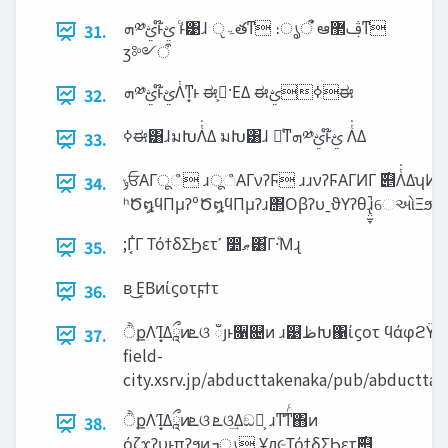
‫ܗ‬༰ࢺͱ໊ࢺ ͨͱ͑͹ɺ ੵ‫ۃ‬తͳ ։ൃऀ ҆ఆࢤ޲ͳ
31.
ӡ༻ऀ
‫ܗ‬༰ࢺͱ໊ࢺΛͭͳ͙ͱ ಈࢺ͕͏·ΕΔ ಈࢺߦಈ
32.
ߦಈ͸ɺมԽΛͭ͘Δ มԽ͸ɺ ৽ͨͳ‫ܗ‬༰ࢺͱ໊ࢺ Λͭ͘Δ
33.
‫ݸ‬ਓΑΓूஂ ɹूஂΑΓνʔϜ ɹɹνʔϜΑΓ͏ͶΓ ࣌୅Λͭ͘Δʮ͏ͶΓʯ
34.
ʰԾ໘ϥΠμʔºԾ໘ϥΠμʔɹ΢ΟβʔυˍϑΥʔθɹ̢̤̫̞̚େઓΞϧς
;Γ͔͑Γ ΤόϯδΣϦετʹ ෺‫ޠ‬͸͋Γ·ͤΜɻ
35.
ʙ ͜Ε͔Βͷίϛοτϝϯτ
36.
ੈքΛΊ͙Δཱྀͷ‫ܧ‬ଓ ഁյͱ૑଄ͷ ɹ୹‫ظ‬Խ΁ίϛοτ ϥάφϩΫ ਆʑͷԫࠚ͸ৗʹ‫͜ى‬Γ͏Δ
37.
field-
city.xsrv.jp/abducttakenaka/pub/abductta
ੈքΛΊ͙Δཱྀͷ‫ܧ‬ଓ ‫ܧ‬ଓ͢Δඞཁ͕ ɹͳ͘ͳͬͨ΋ͷ
38.
όζϫʔυͱπʔϧͷ‫ൃܒ‬ Ұԯ૯ΤόϯδΣϦετ࣌୅