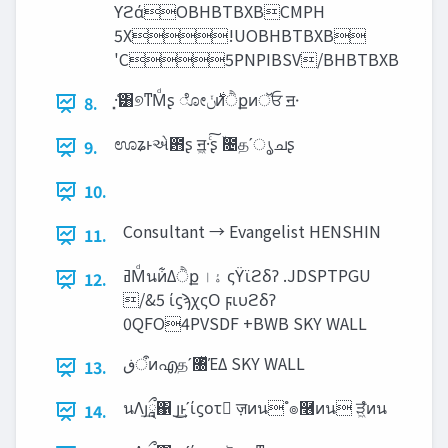
ϒϩάOBHBTBXBCMPH
5X!UOBHBTBXB
'C5PNPIBSV/BHBTBXB
͓·͑͸୭ͳΜͩʂ ೋ࣍‫ݩ‬ͷੈքͷॅਓ ॻ੶
8.
ಊʑͱએ఻ʂ ॻ͖·ͨ͠ʂ ۙ೔தʹൃചʂ
9.
10.
Consultant → Evangelist HENSHIN
11.
ߥΜͩนͷ͋Δੈք ‫ۀا‬ ςΫϊϩδʔ .JDSPTPGU
12.
/&5 ίϛϡχςΟ ϝιυϩδʔ
0QFO4PVSDF +BWB SKY WALL
‫ऀڧ‬ͷഎதʹ৐ͬͯΈΔ SKY WALL
13.
นΛյཱྀ͢΁ յ͢͜ͱʹίϛοτ ٕज़ͷน ํ๏࿦ͷน ੜ͖ํͷน
14.