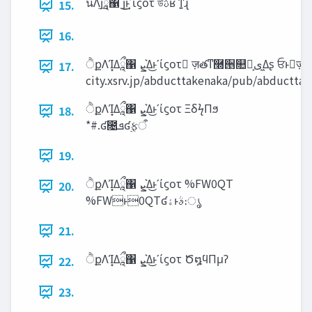
นΛյཱྀ͢΁ յ͢͜ͱʹίϛοτ উࢉʁ ͳ͍ɻ
15.
16.
ੈքΛΊ͙Δཱྀ΁ ‫͛ܨ‬Δ͜ͱʹίϛοτ ٕज़తͳ࿭੕௚ྻ͕‫͖ى‬Δʂ ਓͱٕज़Λ‫͛ܨ‬Δʹ͸ɾɾɾ field-
17.
city.xsrv.jp/abducttakenaka/pub/abductta
ੈքΛΊ͙Δཱྀ΁ ‫͛ܨ‬Δ͜ͱʹίϛοτ ΞδϟΠϧ
18.
*#.ʛ೔‫ܦ‬ʛ࣮ફऀ
19.
ੈքΛΊ͙Δཱྀ΁ ‫͛ܨ‬Δ͜ͱʹίϛοτ %FW0QT
20.
%FWͱ0QTʛࣄ‫ͱۀ‬։ൃ
21.
ੈքΛΊ͙Δཱྀ΁ ‫͛ܨ‬Δ͜ͱʹίϛοτ Ծ໘ϥΠμʔ
22.
23.