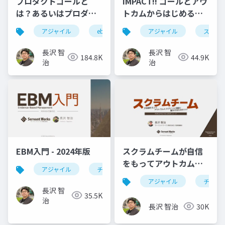
プロダクトゴールと
IMPACT!! ゴールとアウ
は？あるいはプロダク
トカムからはじめる経
トのゴールを設定する
験的アプローチ
アジャイル
ebm
スクラム
アジャイル
rsgt
スクラ
r
には何が必要か？
#RSGT2025
#RSGT2022
長沢 智
長沢 智
184.8K
44.9K
治
治
EBM入門 - 2024年版
スクラムチームが自信
をもってアウトカムと
アジャイル
チーム開発
agile
ebm
スプリント活動に集中
アジャイル
チーム
するためのコツ
長沢 智
35.5K
治
長沢 智治
30K