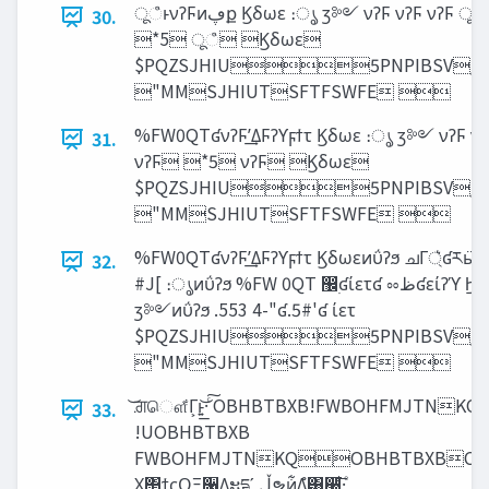
ूஂͱνʔϜͷ‫ڥ‬ք Ϗδωε ։ൃ ӡ༻ νʔϜ νʔϜ νʔϜ ूஂ
30.
*5 ूஂ Ϗδωε
$PQZSJHIU5PNPIBSV/B
"MMSJHIUTSFTFSWFE 
%FW0QTʛνʔϜʹ͢ΔϜʔϒϝϯτ Ϗδωε ։ൃ ӡ༻ νʔϜ νʔ
31.
νʔϜ *5 νʔϜ Ϗδωε
$PQZSJHIU5PNPIBSV/B
"MMSJHIUTSFTFSWFE 
%FW0QTʛνʔϜʹ͢ΔϜʔϒϝϯτ Ϗδωεͷΰʔϧ ചΓ্͛ʛརӹʛ."
32.
#J[ ։ൃͷΰʔϧ %FW 0QT ඼࣭ʛίετʛ ೲ‫ظ‬ʛείʔϓ ϦʔυλΠϜ
ӡ༻ͷΰʔϧ .553 4-"ʛ.5#'ʛ ίετ
$PQZSJHIU5PNPIBSV/B
"MMSJHIUTSFTFSWFE 
͝ਗ਼ௌ͋Γ͕ͱ͏͍͟͝·ͨ͠ OBHBTBXB!FWBOHFMJTNKQ
33.
!UOBHBTBXB
FWBOHFMJTNKQOBHBTBXBCM
Χ΢ϯςΟΞ͕૑Δະདྷʹ ‫ڵ‬ຯͷ͋Δํ͸͓੠͕͚͍ͩ͘͞·ͤ