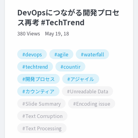
DevOpsにつながる開発プロセ
ス再考 #TechTrend
380 Views
May 19, 18
#devops
#agile
#waterfall
#techtrend
#countir
#開発プロセス
#アジャイル
#カウンティア
#Unreadable Data
#Slide Summary
#Encoding issue
#Text Corruption
#Text Processing