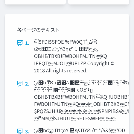
各ページのテキスト
5FDI5SFOE %FW0QTʹͭͳ͕Δ
1.
ιϑτ΢ΣΞ։ൃϓϩηε࠶ߟ ௕୔ஐ࣏
OBHBTBXB!FWBOHFMJTNKQ
IPPQTMJOLUPLZP Copyright ©
2018 All rights reserved.
2.
೥݄Χ΢ϯςΟΞʹࢀը
OBHBTBXB!FWBOHFMJTNKQ !UOBHBTB
FWBOHFMJTNKQOBHBTBXBCM
$PQZSJHIU5PNPIBSV/BH
"MMSJHIUTSFTFSWFE 
3.