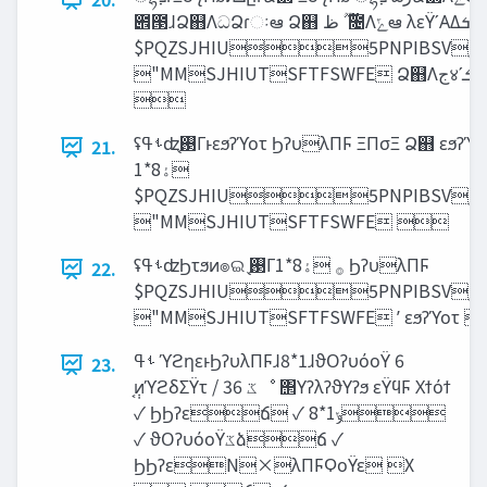
౎౓ɺՁ஋ΛධՁɾઃఆ Ձ஋ ࣌ؒ ࣌ؒ ‫ظ‬೔Λ‫ݻ‬ఆ λεΫʹΑΔ‫ܭ‬ըɾਐ௙
$PQZSJHIU5PNPIBSV/B
"MMSJHIUTSFTFSWFE Ձ஋Λ‫ج‬४ʹ‫ܭ‬ըɾ‫ܭ‬ଌ

ʢࢀߟʣ࢓ֻ͔Γͱεϧʔϓοτ ϦʔυλΠϜ ΞΠσΞ Ձ஋ εϧʔϓοτ ࢓ֻ͔Γ࡞‫
21.
ۀ‬8*1
$PQZSJHIU5PNPIBSV/B
"MMSJHIUTSFTFSWFE 
ʢࢀߟʣϦτϧͷ๏ଇ ࢓ֻ͔Γ࡞‫ ۀ‬8*1 ϦʔυλΠϜ
22.
$PQZSJHIU5PNPIBSV/B
"MMSJHIUTSFTFSWFE ʹ εϧʔϓοτ 
ࢀߟ ϓϩηεͱϦʔυλΠϜɺ8*1ɺϑΟʔυόοΫ 6
23.
͔݄ͷϓϩδΣΫτ / 36 ‫ػ‬ೳ ΢ΥʔλʔϑΥʔϧ εΫϥϜ Χϯόϯ
✓ ϦϦʔεճ ✓ 8*1‫ݸ‬
✓ ϑΟʔυόοΫ‫ػ‬ձճ ✓
ϦϦʔεN×λΠϜϘοΫε X