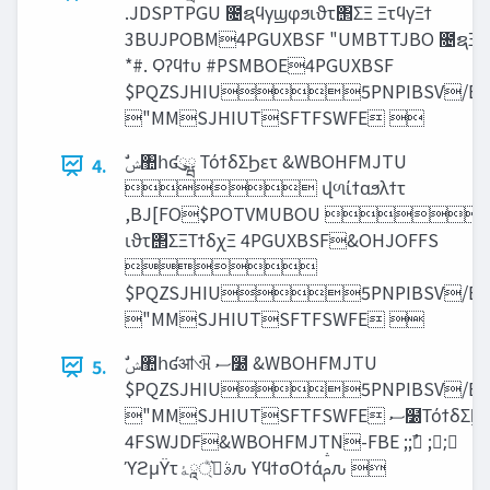
.JDSPTPGU ೔ຊϥγϣφϧιϑτ΢ΣΞ ΞτϥγΞϯ
3BUJPOBM4PGUXBSF "UMBTTJBO ೔ຊΞΠɾ
*#. Ϙʔϥϯυ #PSMBOE4PGUXBSF
$PQZSJHIU5PNPIBSV/BH
"MMSJHIUTSFTFSWFE 
4.
 վળίϯαϧλϯτ
,BJ[FO$POTVMUBOU 
ιϑτ΢ΣΞΤϯδχΞ 4PGUXBSF&OHJOFFS

$PQZSJHIU5PNPIBSV/BH
"MMSJHIUTSFTFSWFE 
5.
$PQZSJHIU5PNPIBSV/BH
"MMSJHIUTSFTFSWFE ‫ސ‬໰ΤόϯδΣϦετ
4FSWJDF&WBOHFMJTN-FBE ;;ࣾ ;;ࣾ
ϓϩμΫτࣄ‫ࢧ্ཱ͛ͪۀ‬ԉ ϒϥϯσΟϯάࢧԉ 