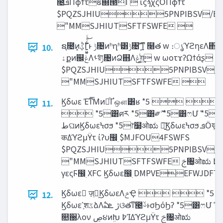
೔‫ܦ‬Πϕϯτຬ଍౓Ґ ίϛϡχςΟΠϕϯτ
$PQZSJHIU5PNPIBSV/BH
"MMSJHIUTSFTFSWFE 
ຊ೔ͷ͓࣋ͪ‫ؼ‬Γ͍͖͍ͨͩͨ͜ͱ ‫ݱ‬৔ͷʰղʱ͸‫ݱ‬৔ʹ͔͠ͳ͍ ໨త w ։ൃϓϩηεΛ΋͏Ұ౓͓͞Β͍͢Δ w
10.
‫ۀ‬քͷ஌‫ݟ‬Λࢀরͯ͠‫ݱ‬৔ͷՁ஋Λ‫͚ͭݟ‬ग़͢ w ωοτϫʔΩϯάʂ
$PQZSJHIU5PNPIBSV/B
"MMSJHIUTSFTFSWFE 
Ϗδωε Έͳ͞ΜͷཱͪҐஔ͸ʁ *5  
11.
 *5͸ศར *5͸༗ޮ *5͸ෆՄܽ *5͸
‫ط‬ଘͷϏδωεϞσϧ *5෦໳͕ओಋ ৽͍͠ϏδωεϞσϧ ‫ܦ‬Ӧਞ͕ओಋ
कΔϓϩμΫτ ίʔυ඼࣭ $MJFOU4FSWFS
$PQZSJHIU5PNPIBSV/B
"MMSJHIUTSFTFSWFE ࢢ৔͕ओಋ ߈ΊΔϓϩμΫτ
γεςϜ඼࣭ XFC Ϗδωε඼࣭ DMPVEEFWJDF
Ϗδωε ٕज़ֵ৽͕ϏδωεΛ‫ݗ‬Ҿ   *5
12.
Ϗδωεʹֶश‫ػ‬ձΛఏ‫ڙ‬ ‫ܧ‬ଓతͳ౤ࢿͱσϦόϦʔ *5͸ෆՄܽ *5͸ίΞ
௚઀λον ‫ڝ‬૪ͷܹԽ ߈ΊΔϓϩμΫτ ࢢ৔͕ओಋ