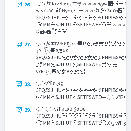
ूஂʢ‫ݸ‬ਓʣͱνʔϜͷҧ͍ʲ؅ཧʳ w w w ‫ݧܦ‬๛෋  ଟೳϚωʔδϟ
26.
w νʔϜΛ‫͔͢׆‬ ϑΝγϦςʔτ  w w ‫ݸ‬ਓҙࣝ λεΫͷ‫ྃ׬‬
$PQZSJHIU5PNPIBSV/B
"MMSJHIUTSFTFSWFE  w w νʔϜҙ
Ձ஋ͷ‫ྃ׬‬ 
ूஂʢ‫ݸ‬ਓʣͱνʔϜͷҧ͍ʲ‫ੵݟ‬΋Γʳ          
27.
‫ۉ‬ҰԽͯ͠‫ੵݟ‬΋ΔଌΔ
$PQZSJHIU5PNPIBSV/B
"MMSJHIUTSFTFSWFE  
νʔϜͰ‫ੵݟ‬΋ΔଌΔ 
ूஂͱνʔϜͷ‫ڥ‬ք
28.
$PQZSJHIU5PNPIBSV/B
"MMSJHIUTSFTFSWFE ूஂ νʔϜ 
ूஂ ूஂͱνʔϜͷ‫ڥ‬ք Ϗδωε
29.
$PQZSJHIU5PNPIBSV/B
"MMSJHIUTSFTFSWFE ։ൃ νʔϜ 