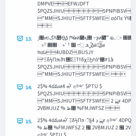
DMPVEEFWJDFT
$PQZSJHIU5PNPIBSV/B
"MMSJHIUTSFTFSWFE σόΠε Ϋϥ΢υ

‫ݱ‬৔ͷঢ়‫گ‬Λ೺Ѳ͢Δ ཁ݅ఆٛͷ೉қ౓ ߹ҙͷ೉͠͞ ߴ ແடং ΍΍ ෳࡶ ୯७ ௿
13.
ෳࡶ ΍΍ ෳࡶ ߴ ௿ ෆ࣮֬ੑ ‫͕͋ݧܦ‬Δ͔ʁ҆ఆ͍ͯ͠Δ͔ʁ
ग़య4UBDZ.BUSJY
ʰΞδϟΠϧιϑτ΢ΣΞΤϯδχΞϦϯάʱ೔‫ܦ‬#1ࣾ
$PQZSJHIU5PNPIBSV/B
"MMSJHIUTSFTFSWFE 
2$% 4ʛమͷࡾ֯‫ܗ‬ 4 අ༻ $PTU $
14.
$PQZSJHIU5PNPIBSV/B
"MMSJHIUTSFTFSWFE 2 ൣғ 4DPQF
2VBMJUZ % ‫ظ‬೔ %FMJWFSZ 
2$% 4ʛమͷࡾ֯‫ܗ‬ ΞδϟΠϧ ैདྷ‫ܕ‬ 4 ൣғ අ༻ 4DPQF $PTU $
15.
% ‫ظ‬೔ %FMJWFSZ 2 ඼࣭ 2VBMJUZ 2 ඼࣭ 2VBMJUZ
අ༻ $PTU $