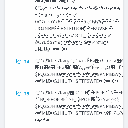
 ճ ✓
8*1‫×ݸ‬ճ
ʙ ‫ݸ‬ ✓
ϑΟʔυόοΫ‫ػ‬ձճ ✓ ϦϦʔε..'
.JOJNBM.BSLFUJOH'FBUVSF 
ճ ✓ 8*1‫ݸ‬ ✓
ϑΟʔυόοΫ‫ػ‬ձճ ✓ 8*1-
ूஂʢ‫ݸ‬ਓʣͱνʔϜͷҧ͍ ूஂ νʔϜ ͦΕͧΕͷ໨త ‫ڞ‬௨ͷ໨తͱ੒Ռ
24.
੒Ռ͸૯࿨ ͦΕͧΕͷ΍Γํ ΍ΓํΛ‫ڞ‬༗ ͦΕͧΕͷ࡞‫ͱۀ‬Ձ஋‫؍‬ ϑΥϩʔؔ܎
$PQZSJHIU5PNPIBSV/B
"MMSJHIUTSFTFSWFE 
ूஂʢ‫ݸ‬ਓʣͱνʔϜͷҧ͍ʲ໨ඪʳ *`NEPOF *`NEPOF
25.
*`NEPOF 8F`SFEPOF ‫ྃ׬‬λεΫͷੵΈ্͛
$PQZSJHIU5PNPIBSV/B
"MMSJHIUTSFTFSWFE νʔϜͰϚωʔδɾใ
