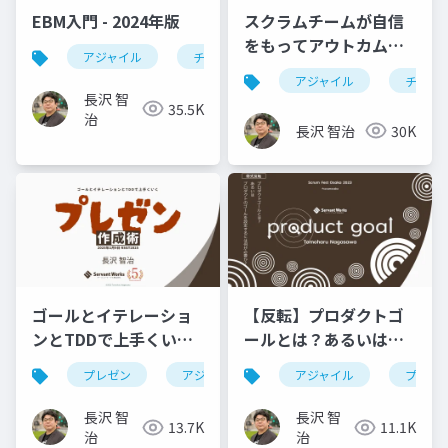
EBM入門 - 2024年版
スクラムチームが自信
をもってアウトカムと
アジャイル
チーム開発
agile
ebm
スプリント活動に集中
アジャイル
チーム
するためのコツ
長沢 智
35.5K
治
長沢 智治
30K
ゴールとイテレーショ
【反転】プロダクトゴ
ンとTDDで上手くいく
ールとは？あるいはプ
プレゼン作成術
ロダクトのゴールを設
プレゼン
アジャイル
ebm
アジャイル
rsgt2025
プロダ
定するには何が必要
か？
長沢 智
長沢 智
13.7K
11.1K
治
治