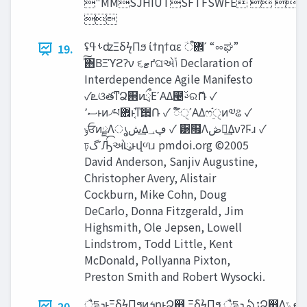
"MMSJHIUTSFTFSWFE   

ʢࢀߟʣΞδϟΠϧ ίϯηϯαε ؔ܎ऀʹ “ೲಘ”
19.
ͯ͠΋Β͏Ξϓϩʔν ૬‫ޓ‬ґଘએ‫ݴ‬ Declaration of
Interdependence Agile Manifesto
✓‫ܧ‬ଓతͳՁ஋ͷྲྀΕʹΑΔ౤ࢿରޮՌ ✓
‫ސ‬٬ͱͷ৴པؔ܎ͱ͔֬ͳ੒Ռ ✓ ಁ໌ੑʹΑΔෆ࣮֬ੑͷ༧ଌ ✓
‫ݸ‬ਓͷྗΛൃ‫͢ش‬Δ‫ڥ؀‬ ✓ ੹຿Λ‫ڞ‬༗͢ΔνʔϜɹ ✓
ঢ়‫ʹگ‬Ԡͨ͡ઓུͱվળɹ pmdoi.org ©2005
David Anderson, Sanjiv Augustine,
Christopher Avery, Alistair
Cockburn, Mike Cohn, Doug
DeCarlo, Donna Fitzgerald, Jim
Highsmith, Ole Jepsen, Lowell
Lindstrom, Todd Little, Kent
McDonald, Pollyanna Pixton,
Preston Smith and Robert Wysocki.
ैདྷ‫ͱܕ‬ΞδϟΠϧͷ‫ܭ‬ըͱՁ஋ ΞδϟΠϧ ैདྷ‫ܕ‬ ఏ‫ڙ‬Ձ஋Λ‫ݻ‬ఆ
20.