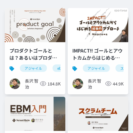
プロダクトゴールと
IMPACT!! ゴールとアウ
は？あるいはプロダク
トカムからはじめる経
トのゴールを設定する
験的アプローチ
アジャイル
ebm
スクラム
アジャイル
rsgt
スクラ
r
には何が必要か？
#RSGT2025
#RSGT2022
長沢 智
長沢 智
184.8K
44.9K
治
治