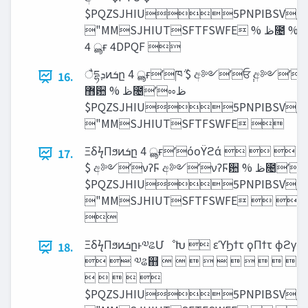
$PQZSJHIU5PNPIBSV/B
"MMSJHIUTSFTFSWFE % ‫ظ‬೔ %FMJWFSZ
4 ൣғ 4DPQF 
ैདྷ‫ܕ‬ͷ‫ܭ‬ը 4 ൣғʹཁ݅ $ අ༻ʹਓ݄ අ༻ʹਓ݄
16.
޻਺ % ‫ظ‬೔ʹೲ‫ظ‬
$PQZSJHIU5PNPIBSV/B
"MMSJHIUTSFTFSWFE 
ΞδϟΠϧͷ‫ܭ‬ը 4 ൣғʹόοΫϩά     
17.
$ අ༻ʹνʔϜ අ༻ʹνʔϜ਺ % ‫ظ‬೔ʹೲ‫ظ‬ 
$PQZSJHIU5PNPIBSV/B
"MMSJHIUTSFTFSWFE   

ΞδϟΠϧͷ‫ܭ‬ըͱ༧ଌՄೳԽ  εϓϦϯτ ϙΠϯτ ϕϩγςΟ 
18.
  ༧ଌ஋           ࣮
    
$PQZSJHIU5PNPIBSV/B