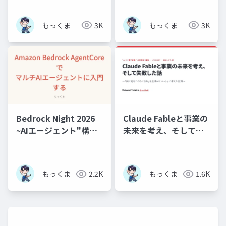
よう】LLMで定期ジョ
ブを生成する サービス
もっくま
3K
もっくま
3K
を作ってみている話
Bedrock Night 2026
Claude Fableと事業の
~AIエージェント"構
未来を考え、そして失
築"元年スペシャル！~
敗した話
Amazon Bedrock
AgentCore でマルチAI
もっくま
2.2K
もっくま
1.6K
エージェントに入門す
る