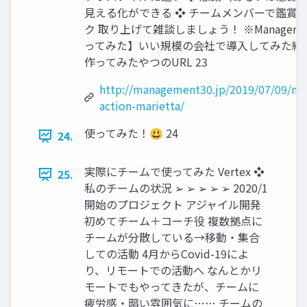
見える化ができる ❖ チームメンバーで鑑賞
ク 取り上げて雑談しましょう！ ※Managemen
ってみた】いい規模の会社で導入してみた結
作ってみたやつのURL 23
http://management30.jp/2019/07/09/m
action-marietta/
使ってみた！😃 24
24.
実際にチームで使ってみた Vertex ❖
25.
私のチームの状況 ➢ ➢ ➢ ➢ ➢ 2020/1
開始のプロジェクト アジャイル開発
初めてチーム＋コーチ役 複数拠点に
チームが分散している→移動・集合
しての活動 4月からCovid-19によ
り、リモートでの活動へ なんとかリ
モートでもやってきたが、チームに
疲労感・暗い雰囲気に…… チームの