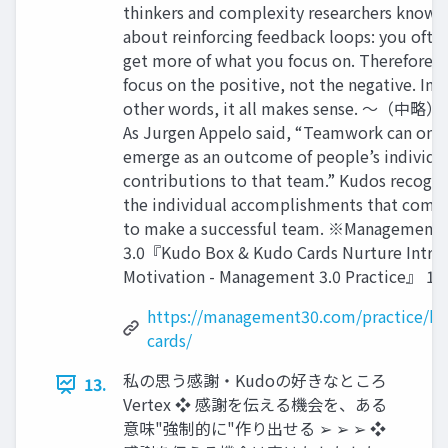
thinkers and complexity researchers know a
about reinforcing feedback loops: you ofte
get more of what you focus on. Therefore,
focus on the positive, not the negative. In
other words, it all makes sense. 〜（中略
As Jurgen Appelo said, “Teamwork can only
emerge as an outcome of people’s individu
contributions to that team.” Kudos recogni
the individual accomplishments that comb
to make a successful team. ※Management
3.0『Kudo Box & Kudo Cards Nurture Intrin
Motivation - Management 3.0 Practice』 12
https://management30.com/practice/k
cards/
私の思う感謝・Kudoの好きなところ
13.
Vertex ❖ 感謝を伝える機会を、ある
意味"強制的に"作り出せる ➢ ➢ ➢ ❖