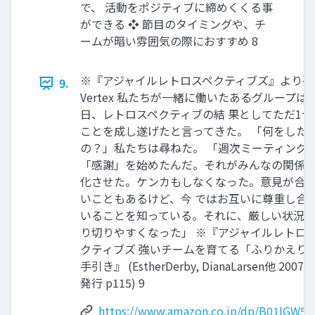
で、 活動をポジティブに締めくくる事
ができる ❖ 節目のタイミングや、チ
ームが暗い雰囲気の際におすすめ 8
※『アジャイルレトロスペクティブズ』より引
9.
Vertex 私たちが一緒に働いたあるグループは
日、レトロスペクティブの結 果としてただ1つ
ことを成し遂げたと言ってきた。 「何をした
の？」私たちは尋ねた。 「週次ミーティング
「感謝」を始めたんだ。それがみんなの関係
化させた。ケンカもしなくなった。意見が合
いこともあるけど、今 ではお互いに尊重し合
いることを知っている。それに、厳しい状況 
り切りやすくなった」 ※『アジャイルレトロ
クティブズ 強いチームを育てる「ふりかえり
手引き』 (EstherDerby, DianaLarsen他 2007/9
発行 p115) 9
https://www.amazon.co.jp/dp/B01IGW5