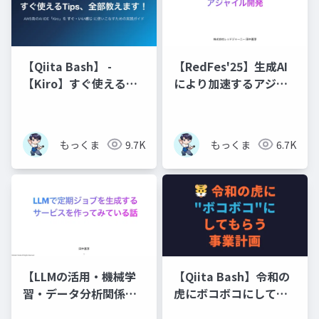
【Qiita Bash】 -
【RedFes'25】生成AI
【Kiro】すぐ使える
により加速するアジャ
Tips、全部教えます！
イル開発
もっくま
9.7K
もっくま
6.7K
【LLMの活用・機械学
【Qiita Bash】令和の
習・データ分析関係の
虎にボコボコにしても
いろいろな話題にふれ
らう事業計画