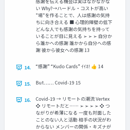
感謝を伝える機会は実はなかなかな
い Why?→ハードル・コストが高い
"場"を作ることで、人は感謝の気持
ちに向き合える ■ 心理的障壁の低下
どんな人でも感謝の気持ちを持って
いることが目に見える ➢ ➢ ➢ 自分か
ら誰かへの感謝 誰かから自分への感
謝 彼から彼女への感謝 13
“感謝” “Kudo Cards” ｲｲﾈ! 👍 14
14.
But…… Covid-19 15
15.
Covid-19 → リモートの潮流 Vertex
16.
❖ リモートだと…… ➢ ➢ ➢ ➢ ❖ つ
ながりが希薄になる 一度も対面した
ことのない人と活動 相手の状況がわ
からない メンバーの関係・キズナが