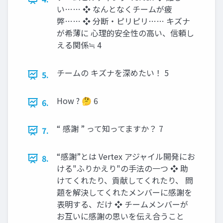
い…… ❖ なんとなくチームが疲
弊…… ❖ 分断・ピリピリ…… キズナ
が希薄に 心理的安全性の高い、信頼し
える関係≒ 4
チームの キズナを深めたい！ 5
5.
How ? 🤔 6
6.
“ 感謝 ” って知ってますか？ 7
7.
“感謝”とは Vertex アジャイル開発にお
8.
ける"ふりかえり"の手法の一つ ❖ 助
けてくれたり、貢献してくれたり、 問
題を解決してくれたメンバーに感謝を
表明する、だけ ❖ チームメンバーが
お互いに感謝の思いを伝え合うこと