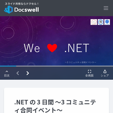
Ope
.NET の 3 日間 ～3 コミュニテ
ィ合同イベント～