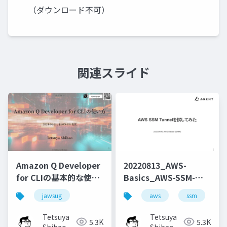
（ダウンロード不可）
関連スライド
Amazon Q Developer
20220813_AWS-
for CLIの基本的な使い
Basics_AWS-SSM-
方と便利なコマンドの
Tunnelを試してみた
jawsug
aws
ssm
cl
紹介
Tetsuya
Tetsuya
5.3K
5.3K
Shibao
Shibao