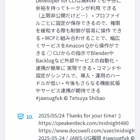
Developer for CLIは無料枠でも十分に
余裕を持ってトークンが利用 できる
（上限非公開だけど…） • プロファイ
ルごとに設定が保存できるので、権限
を緩和する際も制御が容易に操作 でき
る • MCPと組み合わせることで、幅広
くサービスをAmazon Qから操作がで
きる ○ CLIからの指示でBlenderや
Backlogなど外部サービスの自動化・
連携が簡単に 実現できる • コマンドや
設定がシンプルで、導入・運用のハー
ドルが低い • 今後もさらなる機能拡張
やサービス連携が期待できる
#jawsugfuk © Tetsuya Shibao
2025/05/24 Thanks for your time! :)
10.
https://speakerdeck.com/midnight480
https://www.docswell.com/user/midnight4
2025-05-24 / JAWS-UG福岡 #jawsugfuk ©