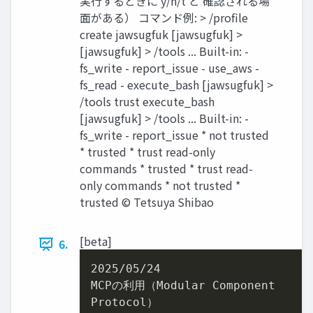
実行するときに y/n/t と 確認される場
面がある） コマンド例: > /profile
create jawsugfuk [jawsugfuk] >
[jawsugfuk] > /tools ... Built-in: -
fs_write - report_issue - use_aws -
fs_read - execute_bash [jawsugfuk] >
/tools trust execute_bash
[jawsugfuk] > /tools ... Built-in: -
fs_write - report_issue * not trusted
* trusted * trust read-only
commands * trusted * trust read-
only commands * not trusted *
trusted © Tetsuya Shibao
[beta]
6.
2025/05/24

MCPの利用（Modular Component

Protocol）
