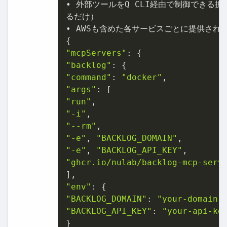
• 外部ツールをQ CLI経由で制御できる拡張仕様
るだけ）

• AWSも含めた各サービスごとに提供されている
"mcpServers"
"backlog"
"command"
: 
"docker"
"args"
"run"
"-i"
"--rm"
"-e"
, 
"BACKLOG_DOMAIN"
"-e"
, 
"BACKLOG_API_KEY"
"ghcr.io/nulab/backlog-mcp-serv
"env"
"BACKLOG_DOMAIN"
: 
"your-domain.
"BACKLOG_API_KEY"
: 
"your-api-ke
}
