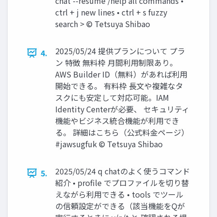
chat --resume /help all commands •
ctrl + j new lines • ctrl + s fuzzy
search > © Tetsuya Shibao
2025/05/24 提供プランについて プラ
4.
ン 特徴 無料枠 月間利用制限あり。
AWS Builder ID（無料）があれば利用
開始できる。 有料枠 長文や複雑なタ
スクにも安定して対応可能。IAM
Identity Centerが必要、 セキュリティ
機能やビジネス統合機能が利用でき
る。 詳細はこちら（公式料金ページ）
#jawsugfuk © Tetsuya Shibao
2025/05/24 q chatのよく使うコマンド
5.
紹介 • profile でプロファイルを切り替
えながら利用できる • tools でツール
の信頼設定ができる（該当機能をQが