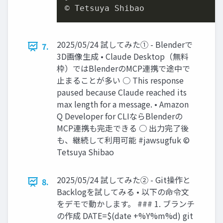
© Tetsuya Shibao
2025/05/24 試してみた① - Blenderで
7.
3D画像生成 • Claude Desktop（無料
枠）ではBlenderのMCP連携で途中で
止まることが多い ○ This response
paused because Claude reached its
max length for a message. • Amazon
Q Developer for CLIならBlenderの
MCP連携も完走できる ○ 出力完了後
も、継続して利用可能 #jawsugfuk ©
Tetsuya Shibao
2025/05/24 試してみた② - Git操作と
8.
Backlogを試してみる • 以下の命令文
をデモで動かします。 ### 1. ブランチ
の作成 DATE=$(date +%Y%m%d) git