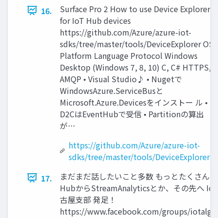
Surface Pro 2 How to use Device Explorer
16.
for IoT Hub devices
https://github.com/Azure/azure-iot-
sdks/tree/master/tools/DeviceExplorer OS
Platform Language Protocol Windows
Desktop (Windows 7, 8, 10) C, C# HTTPS,
AMQP • Visual Studio♪ • Nugetで
WindowsAzure.ServiceBusと
Microsoft.Azure.Devicesをインストー ル •
D2CはEventHubで受信 • Partitionの算出
が…
https://github.com/Azure/azure-iot-
sdks/tree/master/tools/DeviceExplorer
まだまだ話したいこと多数 もっとたくさんのデ
17.
HubからStreamAnalyticsとか、その先へ 
古屋支部 発足！
https://www.facebook.com/groups/iotalgy