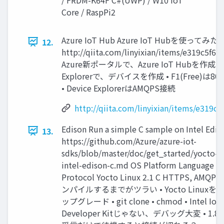
Core / RaspPi2
Azure IoT Hub Azure IoT Hubを使ってみた
12.
http://qiita.com/linyixian/items/e319c5f6
Azure新ポータルで、Azure IoT Hubを作成 ➢ 
Explorerで、デバイスを作成 • F1(Free)は
• Device ExplorerはAMQPS接続
http://qiita.com/linyixian/items/e319c
Edison Run a simple C sample on Intel Edis
13.
https://github.com/Azure/azure-iot-
sdks/blob/master/doc/get_started/yocto-
intel-edison-c.md OS Platform Language
Protocol Yocto Linux 2.1 C HTTPS, AMQP •
ンパイルするまでがツラい • Yocto Linuxを
ップグレード • git clone • chmod • Intel IoT
Developer Kitじゃない、デバッグ大変 • 1.8V 