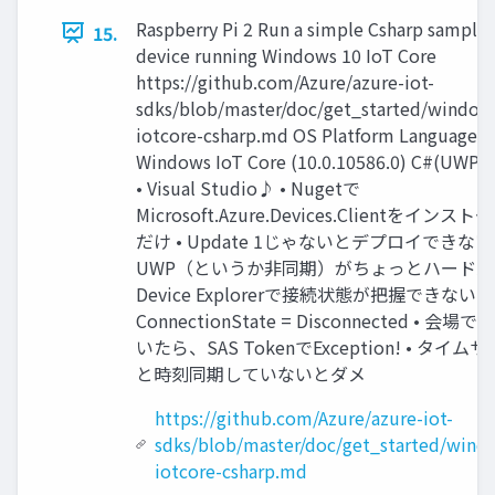
Raspberry Pi 2 Run a simple Csharp sample
15.
device running Windows 10 IoT Core
https://github.com/Azure/azure-iot-
sdks/blob/master/doc/get_started/window
iotcore-csharp.md OS Platform Language P
Windows IoT Core (10.0.10586.0) C#(UWP)
• Visual Studio♪ • Nugetで
Microsoft.Azure.Devices.Clientをインス
だけ • Update 1じゃないとデプロイできない 
UWP（というか非同期）がちょっとハードル 
Device Explorerで接続状態が把握できない •
ConnectionState = Disconnected • 会
いたら、SAS TokenでException! • タイム
と時刻同期していないとダメ
https://github.com/Azure/azure-iot-
sdks/blob/master/doc/get_started/wind
iotcore-csharp.md