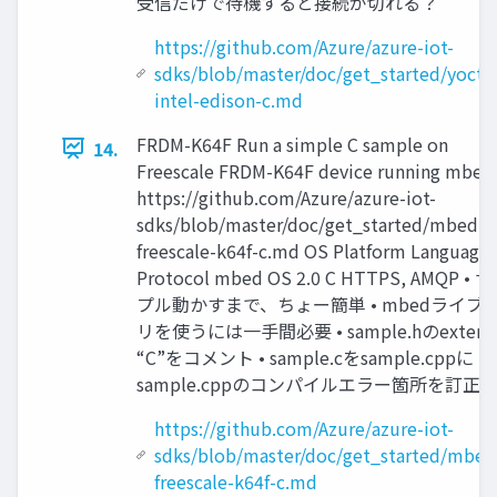
受信だけで待機すると接続が切れる？
https://github.com/Azure/azure-iot-
sdks/blob/master/doc/get_started/yocto
intel-edison-c.md
FRDM-K64F Run a simple C sample on
14.
Freescale FRDM-K64F device running mbed
https://github.com/Azure/azure-iot-
sdks/blob/master/doc/get_started/mbed-
freescale-k64f-c.md OS Platform Language
Protocol mbed OS 2.0 C HTTPS, AMQP • 
プル動かすまで、ちょー簡単 • mbedライブ
リを使うには一手間必要 • sample.hのextern
“C”をコメント • sample.cをsample.cppに •
sample.cppのコンパイルエラー箇所を訂正
https://github.com/Azure/azure-iot-
sdks/blob/master/doc/get_started/mbed
freescale-k64f-c.md