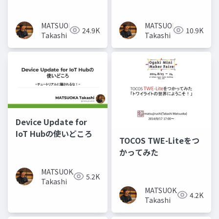
MATSUOKA
MATSUOKA
24.9K
10.9K
Takashi
Takashi
Device Update for
IoT Hubの使いどころ
TOCOS TWE-Liteをつ
かってみた
MATSUOKA
5.2K
Takashi
MATSUOKA
4.2K
Takashi