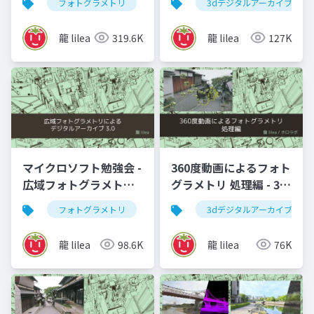
フォトグラメトリ
vr
3dデジタルアーカイブ
3dデジタルアーカイブ
SplattingとUnityによ
る活用
龍 lilea
319.6K
龍 lilea
127K
マイクロソフト勉強会 -
360度動画によるフォト
広域フォトグラメトリ
グラメトリ 処理編 - 3D
によるデジタルアーカ
スキャン何でもLT会
フォトグラメトリ
vr
ar
3dデジタルアーカイブ
3dデジタルアー
イブ
龍 lilea
98.6K
龍 lilea
76K