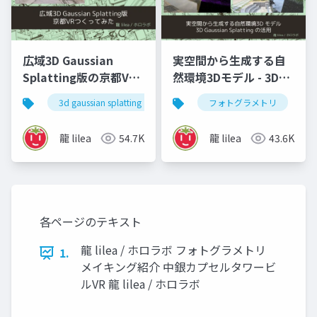
広域3D Gaussian
実空間から生成する自
Splatting版の京都VR
然環境3Dモデル - 3D
をつくってみた - 建築
Gaussian Splatting の
3d gaussian splatting
ガウシアンスプラッティング
フォトグラメトリ
情報学会 meetup
活用 - 川デジウェビナ
vol.009
ー2025
龍 lilea
54.7K
龍 lilea
43.6K
各ページのテキスト
龍 lilea / ホロラボ フォトグラメトリ
1.
メイキング紹介 中銀カプセルタワービ
ルVR 龍 lilea / ホロラボ