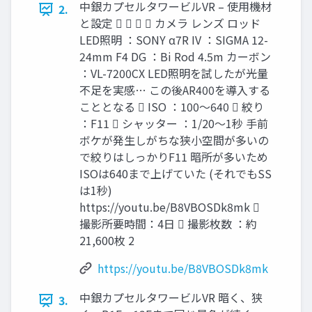
中銀カプセルタワービルVR – 使用機材
2.
と設定     カメラ レンズ ロッド
LED照明 ：SONY α7R IV ：SIGMA 12-
24mm F4 DG ：Bi Rod 4.5m カーボン
：VL-7200CX LED照明を試したが光量
不足を実感… この後AR400を導入する
こととなる  ISO ：100～640  絞り
：F11  シャッター ：1/20～1秒 手前
ボケが発生しがちな狭小空間が多いの
で絞りはしっかりF11 暗所が多いため
ISOは640まで上げていた (それでもSS
は1秒)
https://youtu.be/B8VBOSDk8mk 
撮影所要時間：4日  撮影枚数 ：約
21,600枚 2
https://youtu.be/B8VBOSDk8mk
中銀カプセルタワービルVR 暗く、狭
3.