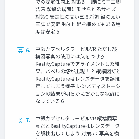
での安定性向上 対策B 一脚にミニ三脚
装着 階段の踏面に乗せられるサイズ
対策C 安定性の高い三脚新調 径の太い
三脚で安定性向上 足を細めてもある程
度は安定 5
中銀カプセルタワービルVR ただし縦
6.
構図写真の使用には気をつけろ
RealityCaptureでアライメントした結
果、バベルの塔が出現！？ 縦構図だと
RealityCaptureはレンズデータを誤推
定してしまう様子 レンズディストーシ
ョンの結果が明らかにおかしな状態に
なっている 6
中銀カプセルタワービルVR 縦構図写
7.
真だとRealityCaptureはレンズデータ
を誤検出してしまう 対策A：写真を横