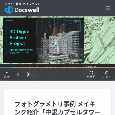
Ope
フォトグラメトリ事例 メイキ
ング紹介「中銀カプセルタワー