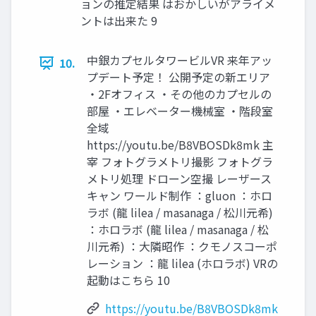
ョンの推定結果 はおかしいがアライメ
ントは出来た 9
中銀カプセルタワービルVR 来年アッ
10.
プデート予定！ 公開予定の新エリア
・2Fオフィス ・その他のカプセルの
部屋 ・エレベーター機械室 ・階段室
全域
https://youtu.be/B8VBOSDk8mk 主
宰 フォトグラメトリ撮影 フォトグラ
メトリ処理 ドローン空撮 レーザース
キャン ワールド制作 ：gluon ：ホロ
ラボ (龍 lilea / masanaga / 松川元希)
：ホロラボ (龍 lilea / masanaga / 松
川元希) ：大隣昭作 ：クモノスコーポ
レーション ：龍 lilea (ホロラボ) VRの
起動はこちら 10
https://youtu.be/B8VBOSDk8mk