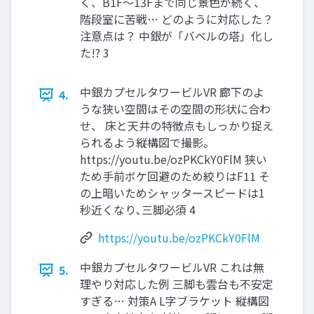
く、B1F～13Fまで同じ景色が続く、
階段室に苦戦… どのように対応した？
注意点は？ 中銀が「バベルの塔」化し
た!? 3
中銀カプセルタワービルVR 廊下のよ
4.
うな狭い空間はその空間の形状に合わ
せ、 床と天井の特徴点もしっかり捉え
られるよう縦構図で撮影。
https://youtu.be/ozPKCkY0FlM 狭い
ため手前ボケ回避のため絞りはF11 そ
の上暗いためシャッタースピードは1
秒近くなり､三脚必須 4
https://youtu.be/ozPKCkY0FlM
中銀カプセルタワービルVR これは無
5.
理やり対応した例 三脚も雲台も不安定
すぎる… 対策A L字ブラケット 縦構図