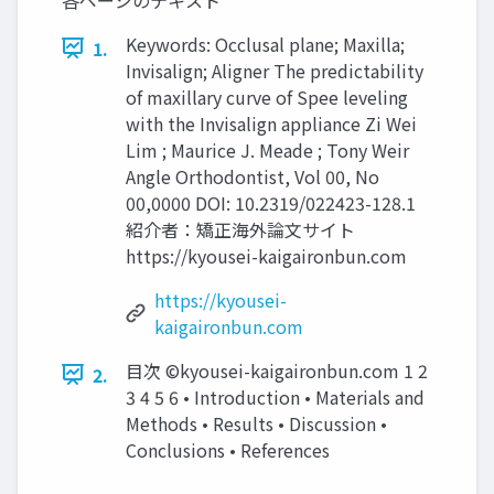
Keywords: Occlusal plane; Maxilla;
1.
Invisalign; Aligner The predictability
of maxillary curve of Spee leveling
with the Invisalign appliance Zi Wei
Lim ; Maurice J. Meade ; Tony Weir
Angle Orthodontist, Vol 00, No
00,0000 DOI: 10.2319/022423-128.1
紹介者：矯正海外論文サイト
https://kyousei-kaigaironbun.com
https://kyousei-
kaigaironbun.com
目次 ©kyousei-kaigaironbun.com 1 2
2.
3 4 5 6 • Introduction • Materials and
Methods • Results • Discussion •
Conclusions • References