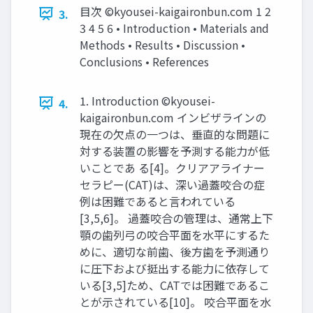
目次 ©kyousei-kaigaironbun.com 1 2
3.
3 4 5 6 • Introduction • Materials and
Methods • Results • Discussion •
Conclusions • References
1. Introduction ©kyousei-
4.
kaigaironbun.com インビザラインの
現在の欠点の一つは、垂直的な問題に
対する装置の影響を予測する能力が低
いことであ る[4]。クリアアライナー
セラピー(CAT)は、深い過蓋咬合の症
例は困難であると言われている
[3,5,6]。 過蓋咬合の管理は、通常上下
顎の歯列弓の咬合平面を水平にするた
めに、適切な前歯、後方歯を予測通り
に圧下および挺出する能力に依存して
いる[3,5]ため、CATでは困難であるこ
とが示されている[10]。 咬合平面を水