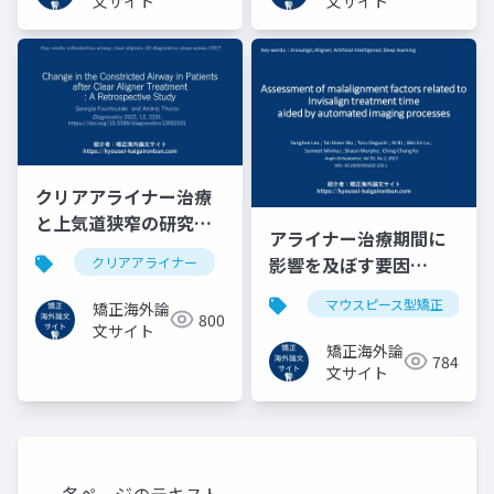
文サイト
文サイト
クリアアライナー治療
と上気道狭窄の研究
アライナー治療期間に
(2022)
影響を及ぼす要因
クリアアライナー
矯正海外論文
上気道狭窄
(2023)
マウスピース型矯正
矯正海外論
800
文サイト
矯正海外論
784
文サイト
各ページのテキスト