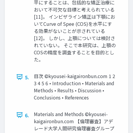
平にすることは、包括的な矯正治療に
おいて不可欠な目標と考えられている
[11]。 インビザライン矯正は下顎にお
いてCurve of Spee (COS)を水平にす
る効果がないことが示されている
[12]。 しかし、上顎については検討さ
れていない。 そこで本研究は、上顎の
COSの精度を調査することを目的とし
た。
目次 ©kyousei-kaigaironbun.com 1 2
5.
3 4 5 6 • Introduction • Materials and
Methods • Results • Discussion •
Conclusions • References
Materials and Methods ©kyousei-
6.
kaigaironbun.com 【倫理審査】アデ
レード大学人間研究倫理審査グループ