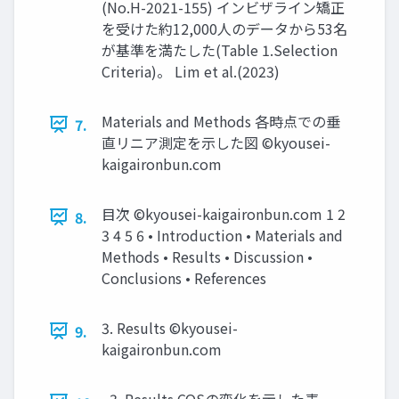
(No.H-2021-155) インビザライン矯正
を受けた約12,000人のデータから53名
が基準を満たした(Table 1.Selection
Criteria)。 Lim et al.(2023)
Materials and Methods 各時点での垂
7.
直リニア測定を示した図 ©kyousei-
kaigaironbun.com
目次 ©kyousei-kaigaironbun.com 1 2
8.
3 4 5 6 • Introduction • Materials and
Methods • Results • Discussion •
Conclusions • References
3. Results ©kyousei-
9.
kaigaironbun.com
3. Results COSの変化を示した表