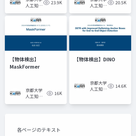
23.9K
20.5K
人工知能
人工知能
研究会
研究会
KaiRA
KaiRA
【物体検出】
【物体検出】DINO
MaskFormer
京都大学
14.6K
人工知能
京都大学
16K
研究会
人工知能
KaiRA
研究会
KaiRA
各ページのテキスト