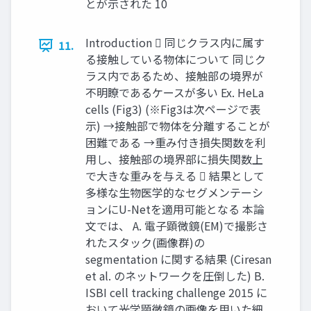
とが示された 10
Introduction  同じクラス内に属す
11.
る接触している物体について 同じク
ラス内であるため、接触部の境界が
不明瞭であるケースが多い Ex. HeLa
cells (Fig3) (※Fig3は次ページで表
示) →接触部で物体を分離することが
困難である →重み付き損失関数を利
用し、接触部の境界部に損失関数上
で大きな重みを与える  結果として
多様な生物医学的なセグメンテーシ
ョンにU-Netを適用可能となる 本論
文では、 A. 電子顕微鏡(EM)で撮影さ
れたスタック(画像群)の
segmentation に関する結果 (Ciresan
et al. のネットワークを圧倒した) B.
ISBI cell tracking challenge 2015 に
おいて光学顕微鏡の画像を用いた細