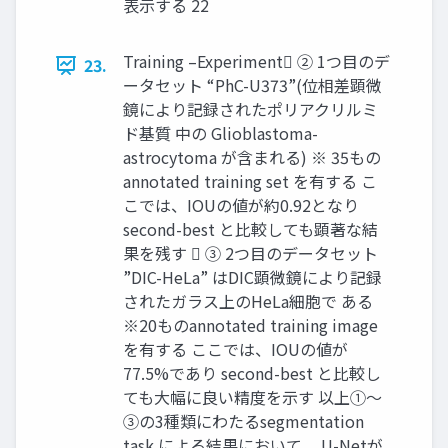
表示する 22
Training –Experiment ② 1つ目のデ
23.
ータセット “PhC-U373”(位相差顕微
鏡により記録されたポリアクリルミ
ド基質 中の Glioblastoma-
astrocytoma が含まれる) ※ 35もの
annotated training set を有する こ
こでは、IOUの値が約0.92となり
second-best と比較しても顕著な結
果を残す  ③ 2つ目のデータセット
”DIC-HeLa” はDIC顕微鏡により記録
されたガラス上のHeLa細胞で ある
※20ものannotated training image
を有する ここでは、IOUの値が
77.5%であり second-best と比較し
ても大幅に良い精度を示す 以上①～
③の3種類にわたるsegmentation
task による結果において、 U-Netが