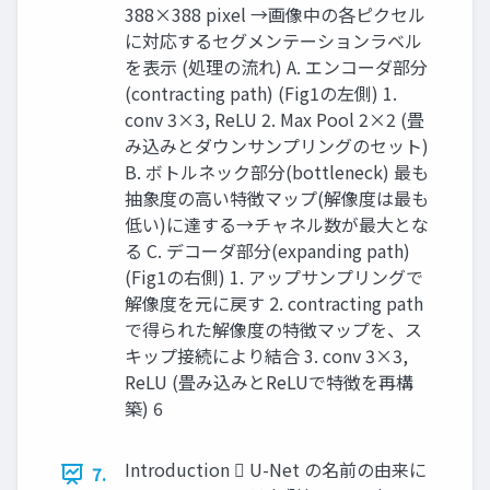
388×388 pixel →画像中の各ピクセル
に対応するセグメンテーションラベル
を表示 (処理の流れ) A. エンコーダ部分
(contracting path) (Fig1の左側) 1.
conv 3×3, ReLU 2. Max Pool 2×2 (畳
み込みとダウンサンプリングのセット)
B. ボトルネック部分(bottleneck) 最も
抽象度の高い特徴マップ(解像度は最も
低い)に達する→チャネル数が最大とな
る C. デコーダ部分(expanding path)
(Fig1の右側) 1. アップサンプリングで
解像度を元に戻す 2. contracting path
で得られた解像度の特徴マップを、ス
キップ接続により結合 3. conv 3×3,
ReLU (畳み込みとReLUで特徴を再構
築) 6
Introduction  U-Net の名前の由来に
7.