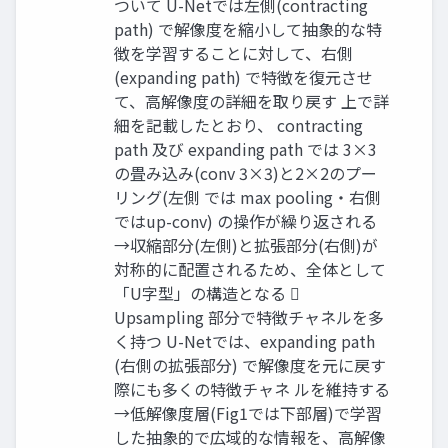
ついて U-Netでは左側(contracting
path) で解像度を縮小して抽象的な特
徴を学習することに対して、右側
(expanding path) で特徴を復元させ
て、高解像度の詳細を取り戻す 上で詳
細を記載したとおり、 contracting
path 及び expanding path では 3×3
の畳み込み(conv 3×3)と2×2のプー
リング(左側 では max pooling・右側
ではup-conv) の操作が繰り返される
→収縮部分(左側)と拡張部分(右側)が
対称的に配置されるため、全体として
「U字型」の構造となる 
Upsampling 部分で特徴チャネルを多
く持つ U-Netでは、expanding path
(右側の拡張部分) で解像度を元に戻す
際にも多くの特徴チャネ ルを維持する
→低解像度層(Fig1では下部層)で学習
した抽象的で広域的な情報を、高解像