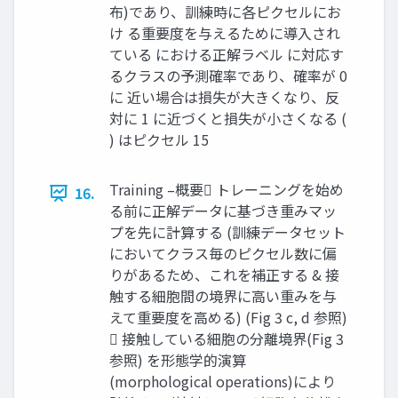
布)であり、訓練時に各ピクセルにお
け る重要度を与えるために導入され
ている における正解ラベル に対応す
るクラスの予測確率であり、確率が 0
に 近い場合は損失が大きくなり、反
対に 1 に近づくと損失が小さくなる (
) はピクセル 15
Training –概要 トレーニングを始め
16.
る前に正解データに基づき重みマッ
プを先に計算する (訓練データセット
においてクラス毎のピクセル数に偏
りがあるため、これを補正する & 接
触する細胞間の境界に高い重みを与
えて重要度を高める) (Fig 3 c, d 参照)
 接触している細胞の分離境界(Fig 3
参照) を形態学的演算
(morphological operations)により