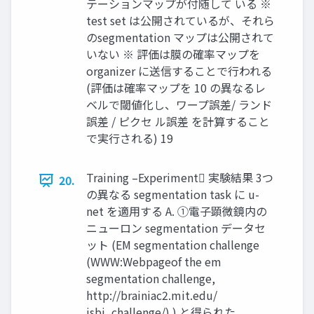
テーションマップが付随して いる ※
test set は公開されているが、それら
のsegmentation マップは公開されて
いない ※ 評価は膜の確率マップを
organizer に送信することで行われる
(評価は確率マップを 10 の異なるレ
ベルで閾値化し、ワープ誤差/ ランド
誤差 / ピクセ ル誤差 を計算すること
で実行される) 19
Training –Experiment 実験結果 3つ
20.
の異なる segmentation task に u-
net を適用する A. ①電子顕微鏡内の
ニューロン segmentation データセ
ット (EM segmentation challenge
(WWW:Webpageof the em
segmentation challenge,
http://brainiac2.mit.edu/
isbi_challenge/) ) と得られた