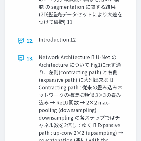
胞 の segmentation に関する結果
(2D透過光データセットにより大差を
つけて優勝) 11
Introduction 12
12.
Network Architecture  U-Net の
13.
Architecture について Fig1に示す通
り、左側(contracting path) と右側
(expansive path) に大別出来る 
Contracting path : 従来の畳み込みネ
ットワークの構造に類似 3×3の畳み
込み → ReLU関数 → 2×2 max-
pooling (downsampling)
downsampling の各ステップではチ
ャネル数を2倍してゆく  Expansive
path : up-conv 2×2 (upsampling) →
concatenation (連結) with the