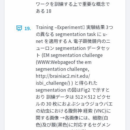
ワークを訓練する上で重要な概念で
ある 18
Training –Experiment 実験結果 3つ
19.
の異なる segmentation task に u-
net を適用する A. 電子顕微鏡内のニ
ューロン segmentation データセッ
ト (EM segmentation challenge
(WWW:Webpageof the em
segmentation challenge,
http://brainiac2.mit.edu/
isbi_challenge/) ) と得られた
segmentation の図はFig2 で示すと
おり 訓練データは 512×512 ピクセ
ルの 30 枚におよぶショウジョウバエ
の幼虫における腹側神 経索 (VNC)に
関する画像 →各画像には、細胞(白
色)及び膜(黒色)に対応するセグメン