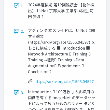
2024年度後期 第12回輪読会 【物体検
1.
出】 U-Net 京都大学 工学部 4回生 河
田 賢斗 1
アジェンダ 本スライドは、U-Netに関
2.
する論文
(https://arxiv.org/abs/1505.04597) を
もとに構成する ■ Introduction ■
Network Architecture  Training 
Training –概要 Training –Data
Augmentation Experiments 
Conclusion 2
https://arxiv.org/abs/1505.04597
Introduction  100万枚もの訓練用の
3.
画像を有する ImageNet のデータセッ
トによって数百万ものパラメー タと8
つのレイヤを有する大規模なネットワ