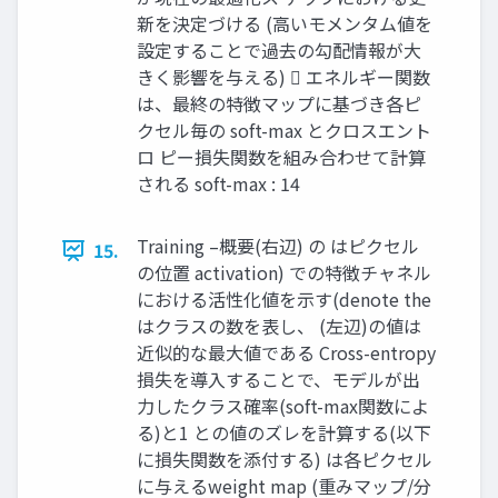
新を決定づける (高いモメンタム値を
設定することで過去の勾配情報が大
きく影響を与える)  エネルギー関数
は、最終の特徴マップに基づき各ピ
クセル毎の soft-max とクロスエント
ロ ピー損失関数を組み合わせて計算
される soft-max : 14
Training –概要(右辺) の はピクセル
15.
の位置 activation) での特徴チャネル
における活性化値を示す(denote the
はクラスの数を表し、 (左辺)の値は
近似的な最大値である Cross-entropy
損失を導入することで、モデルが出
力したクラス確率(soft-max関数によ
る)と1 との値のズレを計算する(以下
に損失関数を添付する) は各ピクセル
に与えるweight map (重みマップ/分