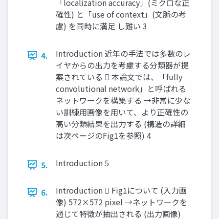
「localization accuracy」(ミクロな正
確性) と「use of context」(文脈の考
慮) を同時に満足 し難い 3
Introduction 近年の手法では多数のレ
4.
イヤからの出力を考慮する分類器が提
案されている  本論文では、「fully
convolutional network」と呼ばれる
ネットワークを構築する →非常に少な
い訓練用画像を用いて、より正確性の
高い分類結果を出力する (構造の詳細
は次ページのFig1を参照) 4
Introduction 5
5.
Introduction  Fig1について (入力画
6.
像) 572×572 pixel →ネットワークを
通じて特徴が抽出される (出力画像)