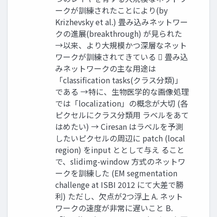
ークが訓練されたことにより(by
Krizhevsky et al.) 畳み込みネットワー
クの進展(breakthrough) が見られた
→以来、より大規模かつ深層なネット
ワークが訓練されてきている  畳み込
みネットワークの主な用途は
「classification tasks(クラス分類)」
である →特に、生物医学的な画像処理
では「localization」の概念が大切 (各
ピクセルにクラス分類用 ラベルをあて
はめたい) → Ciresan はラベルを予測
したいピクセルの周辺に patch (local
region) をinput ととして与え ること
で、slidimg-window 方式のネットワ
ークを訓練した (EM segmentation
challenge at ISBI 2012 にて大差で勝
利) ただし、欠点が2つ浮上 A. ネット
ワークの速度が非常に遅いこと B.