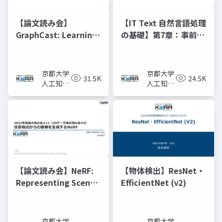
【論文読み会】
【IT Text 自然言語処理
GraphCast: Learning
の基礎】第7章：事前学
skillful medium-
習済みモデルと転移学
range global
習
weather forecasting
京都大学
京都大学
31.5K
24.5K
人工知能
人工知能
研究会
研究会
KaiRA
KaiRA
【論文読み会】NeRF:
【物体検出】ResNet・
Representing Scenes
EfficientNet (v2)
as Neural Radiance
Fields for View
Synthesis
京都大学
京都大学