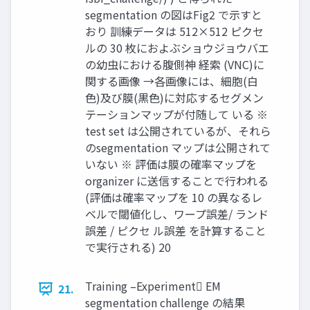
segmentation の図はFig2 で示すと
おり 訓練データは 512×512 ピクセ
ルの 30 枚におよぶショウジョウバエ
の幼虫における腹側神 経索 (VNC)に
関する画像 →各画像には、細胞(白
色)及び膜(黒色)に対応するセグメン
テーションマップが付随して いる ※
test set は公開されているが、それら
のsegmentation マップは公開されて
いない ※ 評価は膜の確率マップを
organizer に送信することで行われる
(評価は確率マップを 10 の異なるレ
ベルで閾値化し、ワープ誤差/ ランド
誤差 / ピクセ ル誤差 を計算すること
で実行される) 20
Training –Experiment EM
21.
segmentation challenge の結果