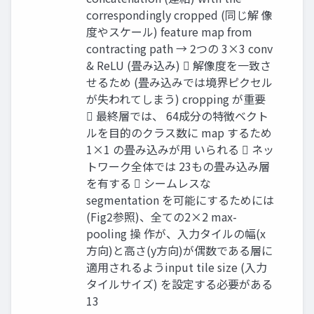
correspondingly cropped (同じ解 像
度やスケール) feature map from
contracting path → 2つの 3×3 conv
& ReLU (畳み込み)  解像度を一致さ
せるため (畳み込みでは境界ピクセル
が失われてしまう) cropping が重要
 最終層では、 64成分の特徴ベクト
ルを目的のクラス数に map するため
1×1 の畳み込みが用 いられる  ネッ
トワーク全体では 23もの畳み込み層
を有する  シームレスな
segmentation を可能にするためには
(Fig2参照)、全ての2×2 max-
pooling 操 作が、入力タイルの幅(x
方向)と高さ(y方向)が偶数である層に
適用されるようinput tile size (入力
タイルサイズ) を設定する必要がある
13