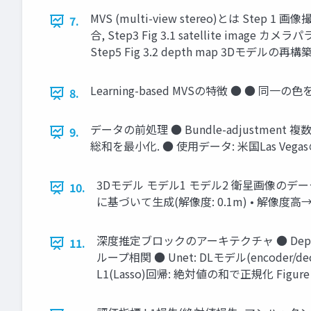
MVS (multi-view stereo)とは 
7.
合, Step3 Fig 3.1 satellite 
Step5 Fig 3.2 depth map 3Dモデルの
Learning-based MVSの特徴 ● ●
8.
データの前処理 ● Bundle-adjustm
9.
総和を最⼩化. ● 使⽤データ: ⽶国Las Vegas
3Dモデル モデル1 モデル2 衛星画像のデー
10.
に基づいて⽣成(解像度: 0.1m) • 解像度⾼
深度推定ブロックのアーキテクチャ ● Depth Range: 深
11.
ループ相関 ● Unet: DLモデル(encoder/decoder) ● Softm
L1(Lasso)回帰: 絶対値の和で正規化 Figure 3.7: