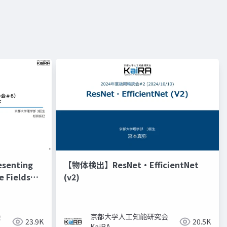
senting
【物体検出】ResNet・EfficientNet
e Fields
(v2)
会
京都大学人工知能研究会
23.9K
20.5K
KaiRA