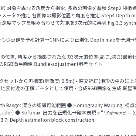
Step 1 画像撮影 対象を異なる⾓度から撮影, 多数の画像を蓄積 St
image カメラパラメータの推定 各画像の撮影位置と⾓度を推定 Step4 D
再構築 深度マップを組み合わせて対象を3次元的に再現 Fig 3.3 synthet
 同⼀の⾊をもつ点群を予め計算→CNNにより正則化 Depth mapを
ent 複数の位置, ⾓度から撮影された点の3次元的位置(⾼さ,深さ
のRGB衛星画像 Bundle-adjustment参考サイト
タセットから再構築(解像度: 0.5m) • 直交補正(地形の歪みに
→地表付近の正解データとして使⽤ • 合成RGB画像を⽣成 衛星画像(NT
さの認識可能範囲 ● Homography Warping: 視点合わせ 𝑥 𝑥′ 𝑦′
ax: 出⼒を正規化→確率表現 𝑒 "! 𝑆𝑜𝑓𝑡𝑚𝑎𝑥 𝑧! = ∑# 𝑒 " ! 𝐶𝑟𝑜𝑠𝑠 
 Depth estimation block construction