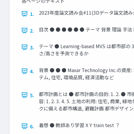
各ページのテキスト
2023年度論⽂読み会#11(3Dデータ論⽂読み
1.
⽬次 ● ● ● ● ● ● テーマ 背景 理論 ⼿法
2.
テーマ ● Learning-based MVS 
3.
さ/⾼さを予測できるか
背景 ● ● ● Maxar Technology I
4.
テム, 住宅, 環境品質, 経済活動など
都市計画とは ● 都市計画の⽬的: 1. 2.
5.
容: 1. 2. 3. 4. 5. ⼟地の利⽤: 住宅
クに備える都市構造, 避難計画 都市デザイン
着想 ● 教師あり学習 X Y train test ？
6.