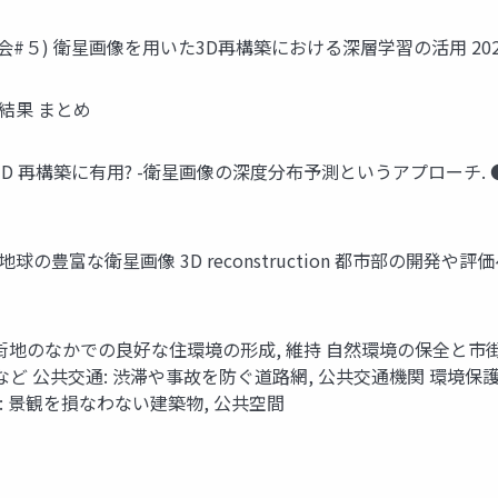
会#５) 衛星画像を⽤いた3D再構築における深層学習の活⽤ 2024
 結果 まとめ
は都市部の 3D 再構築に有⽤? -衛星画像の深度分布予測というアプロ
nc.の資産: 地球の豊富な衛星画像 3D reconstruction 都市部
 ● 市街地のなかでの良好な住環境の形成, 維持 ⾃然環境の保全と
, 商業, 緑地など 公共交通: 渋滞や事故を防ぐ道路網, 公共交通機関 環
: 景観を損なわない建築物, 公共空間