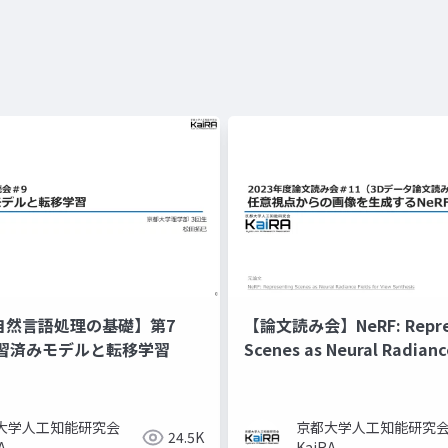
xt 自然言語処理の基礎】第7
【論文読み会】NeRF: Repre
習済みモデルと転移学習
Scenes as Neural Radianc
for View Synthesis
大学人工知能研究会
京都大学人工知能研究
24.5K
A
KaiRA