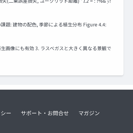
失(⼆乗誤差損失, ユークリッド距離) ' 𝐿2 = : !%& 𝑦!
物の配⾊, 季節による植⽣分布 Figure 4.4:
衛⽣画像にも有効 3. ラスベガスと⼤きく異なる景観で
リシー
サポート・お問合せ
マガジン