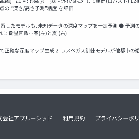
1 = : !%& 𝑦! − 𝑦8! • 外れ値に対して頑健(ロバスト) L2損
各地点の “深さ/⾼さ予測”精度 を評価
たモデルも, 未知データの深度マップを⼀定予測 ● 予測の課題: 建
4.1: 衛星画像…春(左)と夏 (右)
して正確な深度マップ⽣成 2. ラスベガス訓練モデルが他都市の
式会社アプルーシッド
利用規約
プライバシーポ