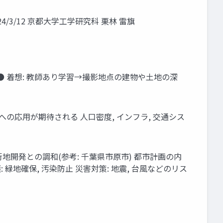
/3/12 京都⼤学⼯学研究科 栗林 雷旗
ーチ. ● 着想: 教師あり学習→撮影地点の建物や⼟地の深
の開発や評価への応⽤が期待される ⼈⼝密度, インフラ, 交通シス
市街地開発との調和(参考: 千葉県市原市) 都市計画の内
境保護: 緑地確保, 汚染防⽌ 災害対策: 地震, 台⾵などのリス