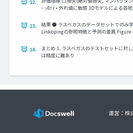
評価指標 L1損失(絶対値損失, マンハッタン距離) ' 
12.
− 𝑦8! ( • 外れ値に敏感 3Dモデルによる
結果 ● ラスベガスのデータセットでのみ学習し
13.
Linköpingの参照特徴と予測の差異 Figure 
まとめ 1. ラスベガスのテストセットに対
14.
は精度に難あり
運営：株