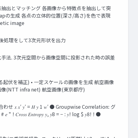
ep2 特徴点抽出とマッチング 各画像から特徴点を抽出して突
epth mapの⽣成 各点の⽴体的位置(深さ/⾼さ)を⾊で表現
ic image
予測→後処理をして3次元形状を出⼒
)最適化⼿法. 3次元空間から画像空間に投影された時の誤差
よる起伏を補正) • ⼀定スケールの画像を⽣成 航空画像
T infra net) 航空画像(東京都庁)
 = 𝐻 𝑦 1 𝑤′ ● Groupwise Correlation: グ
𝐸𝑛𝑡𝑟𝑜𝑝𝑦 𝑦, 𝑦8 = − : 𝑦! log $ 𝑦8! ! ●