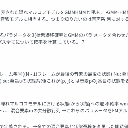
Mで表された隠れマルコフモデルをGMMHMMと呼ぶ。 •GMM-
Mは⾳響モデルに相当する。つまり知りたいのは⾳声系 列に対する
におけるパラメータをθ(状態遷移確率とGMMのパラ メータを合わ
ス全てについて確率を計算 している。 7
フレーム番号((N - 1)フレームが最後の⾳素の最後の状態) Nu: 発
 su: 発話uの状態系列(これが(p, j)とは⾳素pのj番⽬の状態を
: ⾳素pの隠れマルコフモデルにおける状態iから状態jへの遷 移確率 w
トル : 混合要素mの共分散⾏列 →これらのパラメータをEMアル
の式で定義される。 →全ての混合要素と状態遷移を考量した期待値