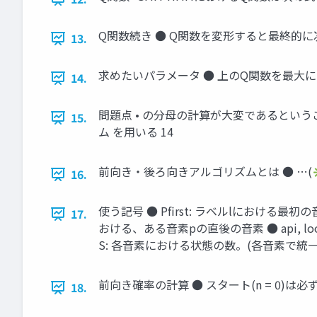
Q関数続き ● Q関数を変形すると最終的に
13.
求めたいパラメータ ● 上のQ関数を最⼤に
14.
問題点 • の分⺟の計算が⼤変であるという
15.
ム を⽤いる 14
前向き・後ろ向きアルゴリズムとは ● …(✳
16.
使う記号 ● Pﬁrst: ラベルlにおける最初の⾳
17.
おける、ある⾳素pの直後の⾳素 ● api, lo
S: 各⾳素における状態の数。(各⾳素で統⼀
前向き確率の計算 ● スタート(n = 0)は必ず
18.