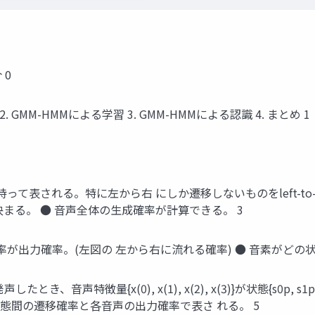
 0
 GMM-HMMによる学習 3. GMM-HMMによる認識 4. まとめ 1
て表される。特に左から右 にしか遷移しないものをleft-to-r
まる。 ● ⾳声全体の⽣成確率が計算できる。 3
率が出⼒確率。(左図の 左から右に流れる確率) ● ⾳素がどの
き、⾳声特徴量{x(0), x(1), x(2), x(3)}が状態{s0p, 
態間の遷移確率と各⾳声の出⼒確率で表さ れる。 5