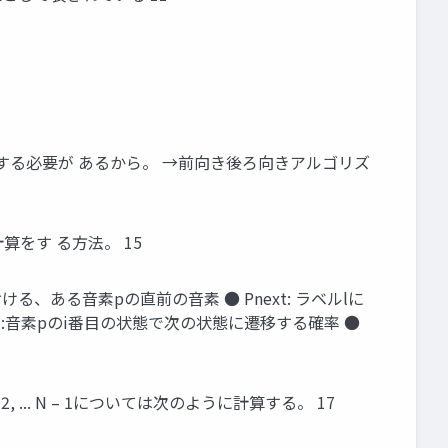
算する必要が あるから。 →前向き後ろ向きアルゴリズ
算をす る⽅法。 15
における、ある⾳素pの直前の⾳素 ● Pnext: ラベルlに
xt(i):⾳素pのi番⽬の状態で次の状態に遷移する確率 ●
 ... N – 1については次のように計算する。 17