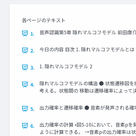
各ページのテキスト
⾳声認識第5章 隠れマルコフモデル 前⽥康介
1.
今⽇の内容 ⽬次 1. 隠れマルコフモデルとは 2.
2.
1. 隠れマルコフモデル 2
3.
隠れマルコフモデルの構造 ● 状態遷移図を持っ
4.
考える。状態間の 移動は遷移確率によって決
出⼒確率と遷移確率 ● ⾳素が発声される確
5.
出⼒確率の計算 •図5-10において、⾳素pを発声したと
6.
ように計算できる。 →⾳素pの出⼒確率は状