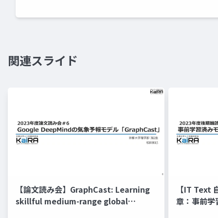
関連スライド
【論文読み会】GraphCast: Learning
【IT Te
skillful medium-range global
章：事前学
weather forecasting