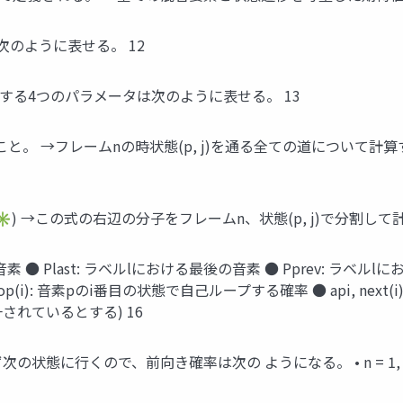
次のように表せる。 12
する4つのパラメータは次のように表せる。 13
こと。 →フレームnの時状態(p, j)を通る全ての道について計
) →この式の右辺の分⼦をフレームn、状態(p, j)で分割して計
素 ● Plast: ラベルlにおける最後の⾳素 ● Pprev: ラベルl
op(i): ⾳素pのi番⽬の状態で⾃⼰ループする確率 ● api, ne
されているとする) 16
次の状態に⾏くので、前向き確率は次の ようになる。 • n = 1, 2,