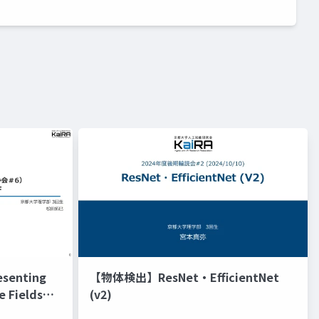
senting
【物体検出】ResNet・EfficientNet
e Fields
(v2)