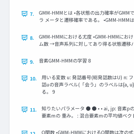
GMM-HMMとは •各状態の出⼒確率がGM
7.
ラ メータと遷移確率である。 •GMM-HM
GMM-HMMにおける尤度 •GMM-HMM
8.
ム数 →⾳声系列に対してあり得る状態遷移パ
⾳素GMM-HMMの学習 8
9.
⽤いる変数 u: 発話番号(総発話数はU) n: 
10.
話uの⾳声ラベル(「会う」のラベルは{a, u})
る。 9
知りたいパラメータ ● ● • • ai, jp
11.
要素mの 重み。 : 混合要素mの平均値ベク
Q関数 •GMM-HMMにおけるQ関数は次
12.