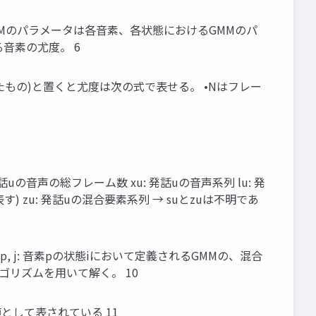
HMMのパラメータは各⾳素、各状態におけるGMMのパ
⾳素の尤度。 6
せたもの)と置くと尤度は次の式で表せる。 •Nはフレー
話uの⾳声の総フレーム数 xu: 発話uの⾳声系列 lu: 発
表す) zu: 発話uの混合要素系列 → suとzuは不明であ
mp, j: ⾳素pの状態iにおいて定義されるGMMの、混合
ゴリズムを⽤いて解く。 10
として表されている 11