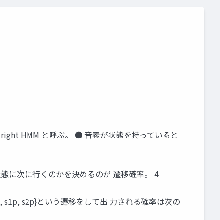
ight HMM と呼ぶ。 ● ⾳素が状態を持っていると
状態に次に⾏くのかを決めるのが 遷移確率。 4
s1p, s1p, s2p}という遷移をして出 ⼒される確率は次の