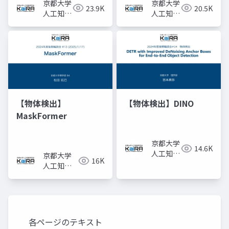
京都大学
京都大学
23.9K
20.5K
人工知能
人工知能
研究会
研究会
KaiRA
KaiRA
【物体検出】
【物体検出】DINO
MaskFormer
京都大学
14.6K
人工知能
京都大学
16K
研究会
人工知能
KaiRA
研究会
KaiRA
各ページのテキスト