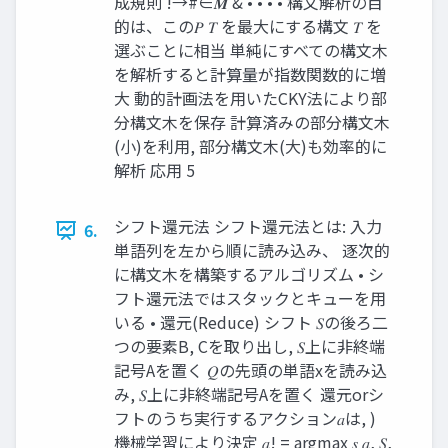
成規則 !→#∈𝑴 & • • • • 構⽂解析の⽬
的は、この𝑃 𝑇 を最⼤にする構⽂ 𝑇 を
選ぶことに相当 単純にすべての構⽂⽊
を解析すると計算量が指数関数的に増
⼤ 動的計画法を⽤いたCKY法により部
分構⽂⽊を保存 計算済みの部分構⽂⽊
(⼩)を利⽤, 部分構⽂⽊(⼤)も効率的に
解析 応⽤ 5
シフト還元法 シフト還元法とは: ⼊⼒
6.
単語列を左から順に読み込み、 逐次的
に構⽂⽊を構築するアルゴリズム • シ
フト還元法ではスタックとキューを⽤
いる • 還元(Reduce) シフト 𝑆の後ろ⼆
つの要素B, Cを取り出し, 𝑆上に⾮終端
記号Aを置く 𝑄の先頭の単語xを読み込
み, 𝑆上に⾮終端記号Aを置く 還元orシ
フトのうち実⾏するアクション𝑎は, )
機械学習により決定 𝑎! = argmax 𝑠 𝑎, 𝑆,