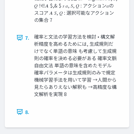
𝑄 !∈𝑨 $,& $ 𝑠 𝑎, 𝑆, 𝑄 : アクション𝑎の
スコア 𝑨 𝑆, 𝑄 : 選択可能なアクション
の集合 7
確率と⽂法の学習⽅法を検討 • 構⽂解
7.
析精度を⾼めるためには, ⽣成規則だ
けでなく単語の意味 も考慮して⽣成規
則の確率を決める必要がある 確率⽂脈
⾃由⽂法 単語の意味を含めたモデル
確率パラメータは⽣成規則のみで規定
機械学習⼿法を⽤いて学習 →⼈間から
⾒たらありえない解釈も →⾼精度な構
⽂解析を実現 8
8.