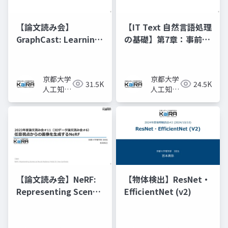
【論文読み会】
【IT Text 自然言語処理
GraphCast: Learning
の基礎】第7章：事前学
skillful medium-
習済みモデルと転移学
range global
習
weather forecasting
京都大学
京都大学
31.5K
24.5K
人工知能
人工知能
研究会
研究会
KaiRA
KaiRA
【論文読み会】NeRF:
【物体検出】ResNet・
Representing Scenes
EfficientNet (v2)
as Neural Radiance
Fields for View
Synthesis