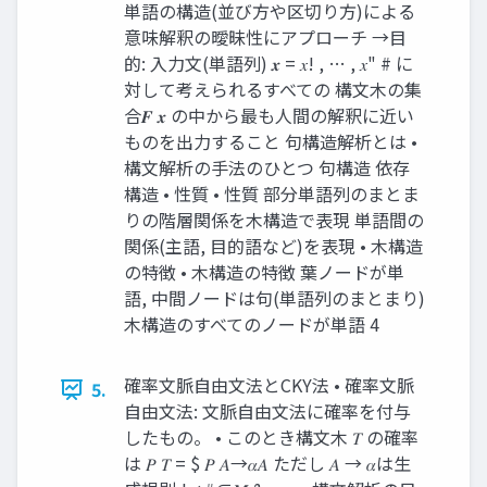
単語の構造(並び⽅や区切り⽅)による
意味解釈の曖昧性にアプローチ →⽬
的: ⼊⼒⽂(単語列) 𝒙 = 𝑥! , … , 𝑥" # に
対して考えられるすべての 構⽂⽊の集
合𝑭 𝒙 の中から最も⼈間の解釈に近い
ものを出⼒すること 句構造解析とは •
構⽂解析の⼿法のひとつ 句構造 依存
構造 • 性質 • 性質 部分単語列のまとま
りの階層関係を⽊構造で表現 単語間の
関係(主語, ⽬的語など)を表現 • ⽊構造
の特徴 • ⽊構造の特徴 葉ノードが単
語, 中間ノードは句(単語列のまとまり)
⽊構造のすべてのノードが単語 4
確率⽂脈⾃由⽂法とCKY法 • 確率⽂脈
5.
⾃由⽂法: ⽂脈⾃由⽂法に確率を付与
したもの。 • このとき構⽂⽊ 𝑇 の確率
は 𝑃 𝑇 = $ 𝑃 𝐴→𝛼𝐴 ただし 𝐴 → 𝛼は⽣