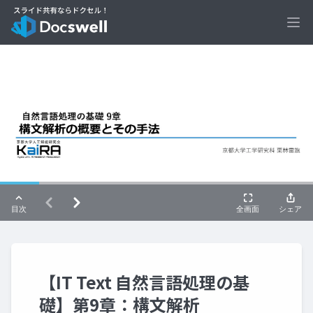
Ope
【IT Text 自然言語処理の基
礎】第9章：構文解析