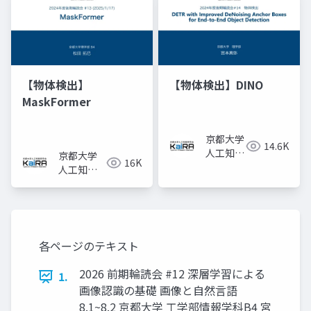
【物体検出】
【物体検出】DINO
MaskFormer
京都大学
14.6K
人工知能
京都大学
16K
研究会
人工知能
KaiRA
研究会
KaiRA
各ページのテキスト
2026 前期輪読会 #12 深層学習による
1.
画像認識の基礎 画像と自然言語
8.1~8.2 京都大学 工学部情報学科B4 宮