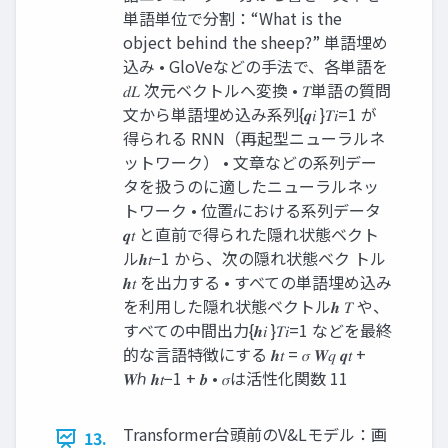
単語単位で分割：“What is the
object behind the sheep?” 単語埋め
込み • GloVeなどの手法で、各単語を
𝑑𝐿 次元ベクトルへ変換 • 𝑇単語の質問
文から単語埋め込み系列{𝒒𝑖 }𝑇𝑖=1 が
得られる RNN（再起型ニューラルネ
ットワーク） • 文章などの系列デー
タを扱うのに適したニューラルネッ
トワーク • 位置𝑡における系列データ
𝒒𝑡 と直前で得られた隠れ状態ベクト
ル𝒉𝑡−1 から、次の隠れ状態ベク トル
𝒉𝑡 を出力する • すべての単語埋め込み
を利用した隠れ状態ベクトル𝒉 𝑇 や、
すべての中間出力{𝒉𝑖 }𝑇𝑖=1 などを最終
的な言語特徴にする 𝒉𝑡 = 𝜎 𝑾𝑞 𝒒𝑡 +
𝑾ℎ 𝒉𝑡−1 + 𝒃 • 𝜎は活性化関数 11
Transformer台頭前のV&Lモデル：画
13.