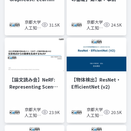
skillful medium-
習済みモデルと転移学
range global
習
weather forecasting
京都大学
京都大学
31.5K
24.5K
人工知能
人工知能
研究会
研究会
KaiRA
KaiRA
【論文読み会】NeRF:
【物体検出】ResNet・
Representing Scenes
EfficientNet (v2)
as Neural Radiance
Fields for View
Synthesis
京都大学
京都大学
23.9K
20.5K
人工知能
人工知能
研究会
研究会
KaiRA
KaiRA