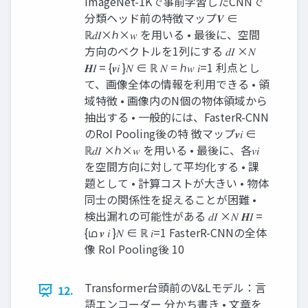
ImageNet-1Kで事前学習したCNNで
分類ヘッド前の特徴マップ𝑽 ∈
ℝ𝑑𝐼×ℎ×𝑤 を用いる • 最後に、空間
方向のベクトルを1列にする 𝑑𝐼 ×𝑁
𝑯𝐼 = {𝒗𝑖 }𝑁 ∈ ℝ 𝑁 = ℎ𝑤 𝑖=1 利点とし
て、画像全体の情報を利用できる • 領
域特徴 • 画像内のN個の物体領域から
抽出する • 一般的には、FasterR-CNN
のRoI Pooling後の特 徴マップ𝒗𝑖 ∈
ℝ𝑑𝐼 ×ℎ×𝑤 を用いる • 最後に、各𝑣𝑖
を空間方向に対して平均化する • 課
題として • 計算コストが大きい • 物体
同士の関係性を捉えることが困難 •
検出漏れの可能性がある 𝑑𝐼 ×𝑁 𝑯𝐼 =
{ഥ 𝒗 𝑖 }𝑁 ∈ ℝ 𝑖=1 FasterR-CNNの全体
像 RoI Pooling後 10
Transformer台頭前のV&Lモデル：言
12.
語エンコーダー 分かち書き • 文章を