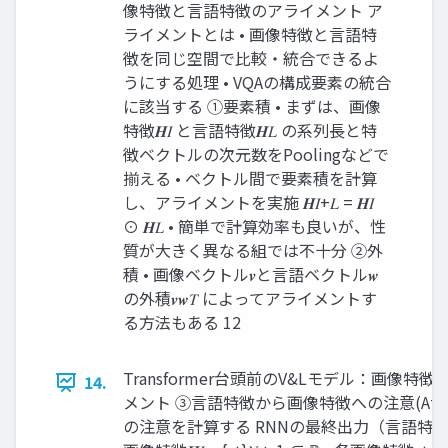
像特徴と言語特徴のアライメント ア
ライメントとは • 画像特徴と言語特
徴を同じ空間で比較・統合できるよ
うにする処理 • VQAの構成要素の統合
に該当する ①要素積 • まずは、画像
特徴𝑯𝐼 と言語特徴𝑯𝐿 の系列長と特
徴ベクトルの次元数をPoolingなどで
揃える • ベクトル間で要素積を計算
し、アライメントを実施 𝑯𝐼+𝐿 = 𝑯𝐼
⊙ 𝑯𝐿 • 簡単で計算効率も良いが、性
質が大きく異なる組では不十分 ②外
積 • 画像ベクトル𝒗と言語ベクトル𝒘
の外積𝒗𝒘𝑇 によってアライメントす
る方法もある 12
Transformer台頭前のV&Lモデル：画像
14.
メント ③言語特徴から画像特徴への注意(Attention)
の注意を計算する RNNの最終出力（言語特徴）𝒉 𝑇