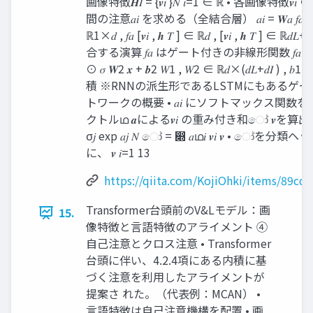
画像特徴𝑯𝐼 = {𝒗𝑖 }𝑁 𝑖=1 ∈ ℝ • 各画像特徴𝒗𝑖 
間の注意𝑎𝑖 を求める（全結合層） 𝑎𝑖 = 𝑾𝑎 𝑓𝑎 [𝒗𝑖 , 
ℝ1×𝑑 , 𝑓𝑎 [𝒗𝑖 , 𝒉 𝑇 ] ∈ ℝ𝑑 , [𝒗𝑖 , 𝒉 𝑇 ] ∈ ℝ𝑑
合する演算 𝑓𝑎 はゲート付きの非線形関数 𝑓𝑎 𝑥 = tan
⊙ 𝜎 𝑾2 𝒙 + 𝒃2 𝑊1 , 𝑊2 ∈ ℝ𝑑×(𝑑𝐿+𝑑𝐼 ) , 
積 ※RNNの派生形であるLSTMにもあるゲー
トワークの概要 • 𝑎𝑖 にソフトマックス関数を
クトルഥ 𝒂による𝒗𝑖 の重み付き和ෝ 𝒗を算出する exp
σ𝑗 exp 𝑎𝑗 𝑁 ෝ = ෍ 𝑎ഥ𝑖 𝒗𝑖 𝒗 • 
に、 𝒗 𝑖=1 13
https://qiita.com/KojiOhki/items/89c
Transformer台頭前のV&Lモデル：画
15.
像特徴と言語特徴のアライメント ④
自己注意とクロス注意 • Transformer
台頭に伴い、4.2.4項にある内積に基
づく注意を利用したアライメントが
提案さ れた。（代表例：MCAN） •
言語特徴は自己注意機構を配置 • 画