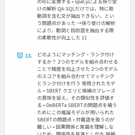
の形に変換する • spaCyによる係り受
けの解析 QA-SQLだけでは，特に助
動詞を含む文が抽出できない，とい
う問題点があった →係り受けの解析
により，動詞と目的語を抽出する際
の柔軟性が向上した 11
どのようにマッチング・ランク付け
13.
するか？ 2つのモデルを組み合わせる
ことで精度を向上させた 2つのモデル
のスコアを組み合わせてマッチング
とランク付けを行う 使用されたモデ
ル • SBERT クエリと候補のフレーズ
の意味を捉え，その類似性を評価す
る • DeBERTa SBERTの問題点を補う
ためにこの推論モデルが用いられた
SBERTの問題点 • 対義語を扱うのが
難しい • 因果関係と常識を理解しな
いため，関係性を見落としがち 候補