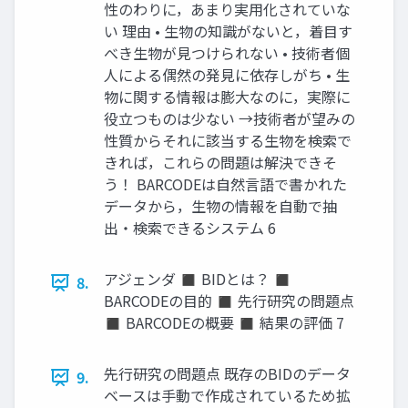
性のわりに，あまり実用化されていな
い 理由 • 生物の知識がないと，着目す
べき生物が見つけられない • 技術者個
人による偶然の発見に依存しがち • 生
物に関する情報は膨大なのに，実際に
役立つものは少ない →技術者が望みの
性質からそれに該当する生物を検索で
きれば，これらの問題は解決できそ
う！ BARCODEは自然言語で書かれた
データから，生物の情報を自動で抽
出・検索できるシステム 6
アジェンダ ◼ BIDとは？ ◼
8.
BARCODEの目的 ◼ 先行研究の問題点
◼ BARCODEの概要 ◼ 結果の評価 7
先行研究の問題点 既存のBIDのデータ
9.
ベースは手動で作成されているため拡