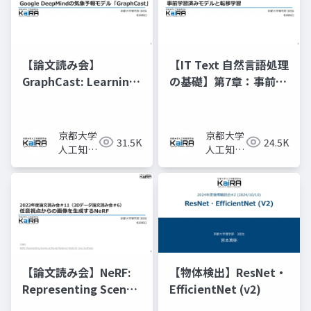
【論文読み会】
【IT Text 自然言語処理
GraphCast: Learning
の基礎】第7章：事前学
skillful medium-
習済みモデルと転移学
range global
習
weather forecasting
京都大学
京都大学
31.5K
24.5K
人工知能
人工知能
研究会
研究会
KaiRA
KaiRA
【論文読み会】NeRF:
【物体検出】ResNet・
Representing Scenes
EfficientNet (v2)
as Neural Radiance