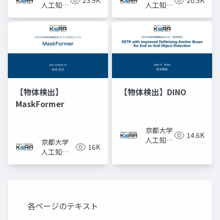
23.9K
20.5K
人工知能
人工知能
研究会
研究会
KaiRA
KaiRA
【物体検出】
【物体検出】DINO
MaskFormer
京都大学
14.6K
人工知能
京都大学
16K
研究会
人工知能
KaiRA
研究会
KaiRA
各ページのテキスト