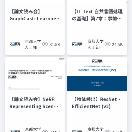
【論文読み会】
【IT Text 自然言語処理
GraphCast: Learning
の基礎】第7章：事前学
skillful medium-
習済みモデルと転移学
range global
習
weather forecasting
京都大学
京都大学
31.5K
24.5K
人工知能
人工知能
研究会
研究会
KaiRA
KaiRA
【論文読み会】NeRF:
【物体検出】ResNet・
Representing Scenes
EfficientNet (v2)
as Neural Radiance
Fields for View
Synthesis
京都大学
京都大学