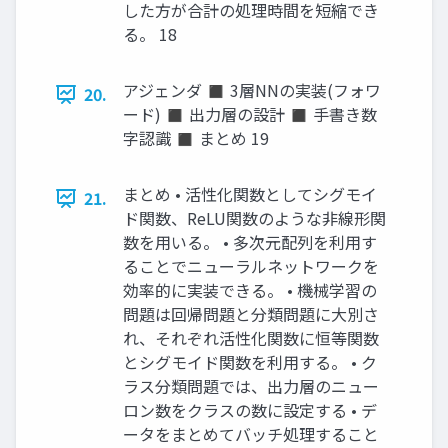
した方が合計の処理時間を短縮でき
る。 18
アジェンダ ◼ 3層NNの実装(フォワ
20.
ード) ◼ 出力層の設計 ◼ 手書き数
字認識 ◼ まとめ 19
まとめ • 活性化関数としてシグモイ
21.
ド関数、ReLU関数のような非線形関
数を用いる。 • 多次元配列を利用す
ることでニューラルネットワークを
効率的に実装できる。 • 機械学習の
問題は回帰問題と分類問題に大別さ
れ、それぞれ活性化関数に恒等関数
とシグモイド関数を利用する。 • ク
ラス分類問題では、出力層のニュー
ロン数をクラスの数に設定する • デ
ータをまとめてバッチ処理すること