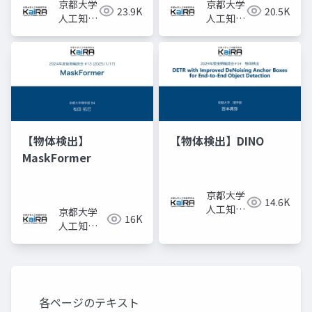
京都大学
京都大学
23.9K
20.5K
人工知能
人工知能
研究会
研究会
KaiRA
KaiRA
【物体検出】
【物体検出】DINO
MaskFormer
京都大学
14.6K
人工知能
京都大学
16K
研究会
人工知能
KaiRA
研究会
KaiRA
各ページのテキスト