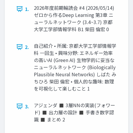
2026年度前期輪読会 #4 (2026/05/14)
1.
ゼロから作るDeep Learning 第3章 ニ
ューラルネットワーク (3.4~3.7) 京都
大学工学部情報学科 B1 柴田 倫宏 0
自己紹介 • 所属: 京都大学工学部情報学
2.
科 一回生 • 興味分野: エネルギー効率
の高いAI (Green AI) 生物学的に妥当な
ニューラルネットワーク (Biologically
Plausible Neural Networks) しばた み
ちひろ 柴田 倫宏 • 個人的な趣味: 数理
を可視化して楽しむこと 1
アジェンダ ◼ 3層NNの実装(フォワー
3.
ド) ◼ 出力層の設計 ◼ 手書き数字認
識 ◼ まとめ 2