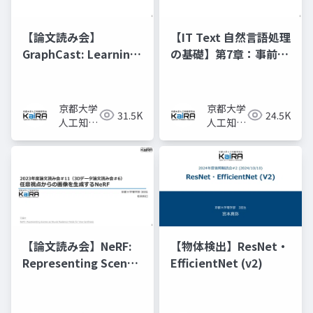
【論文読み会】
【IT Text 自然言語処理
GraphCast: Learning
の基礎】第7章：事前学
skillful medium-
習済みモデルと転移学
range global
習
weather forecasting
京都大学
京都大学
31.5K
24.5K
人工知能
人工知能
研究会
研究会
KaiRA
KaiRA
【論文読み会】NeRF:
【物体検出】ResNet・
Representing Scenes
EfficientNet (v2)
as Neural Radiance
Fields for View
Synthesis