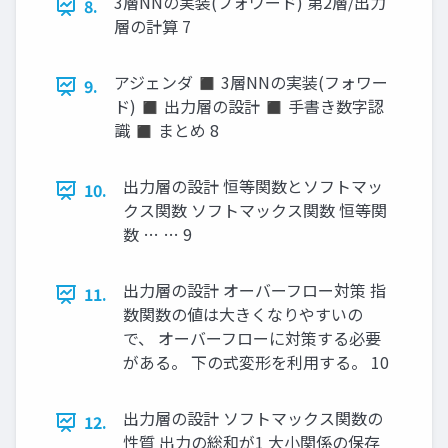
3層NNの実装(フォワード) 第2層/出力
8.
層の計算 7
アジェンダ ◼ 3層NNの実装(フォワー
9.
ド) ◼ 出力層の設計 ◼ 手書き数字認
識 ◼ まとめ 8
出力層の設計 恒等関数とソフトマッ
10.
クス関数 ソフトマックス関数 恒等関
数 … … 9
出力層の設計 オーバーフロー対策 指
11.
数関数の値は大きくなりやすいの
で、 オーバーフローに対策する必要
がある。 下の式変形を利用する。 10
出力層の設計 ソフトマックス関数の
12.
性質 出力の総和が1 大小関係の保存