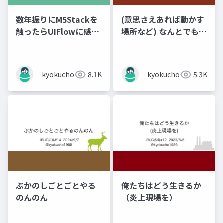
数年振りにM5Stackを
(意思さえあれば動かす
触ったらUIFlowに感動
場所など) なんとでもな
した話
るはずだ！
kyokucho1989
8.1K
kyokucho1989
5.3K
ぶかのしごとごとやる
俺たちはどう生きるか
のんのん
（炎上現場を）