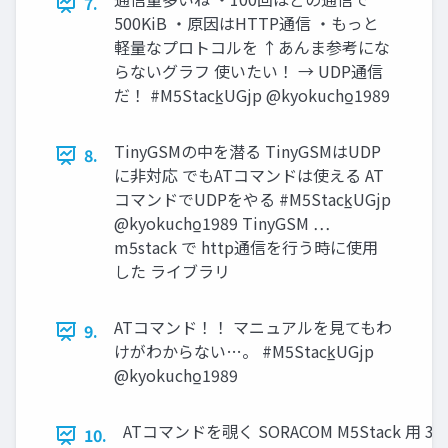
7.
500KiB ・原因はHTTP通信 ・もっと
軽量なプロトコルを ↑あんま参考にな
らないグラフ 使いたい！ → UDP通信
だ！ #M5Stack̲UGjp @kyokucho̲1989
TinyGSMの中を潜る TinyGSMはUDP
8.
に非対応 でもATコマンドは使える AT
コマンドでUDPをやる #M5Stack̲UGjp
@kyokucho̲1989 TinyGSM …
m5stack で http通信を行う時に使用
した ライブラリ
ATコマンド！！ マニュアルを見てもわ
9.
けがわからない…。 #M5Stack̲UGjp
@kyokucho̲1989
ATコマンドを覗く SORACOM M5Stack 用 3
10.