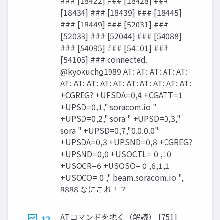
### [18422] ### [18428] ###
[18434] ### [18439] ### [18445]
### [18449] ### [52031] ###
[52038] ### [52044] ### [54088]
### [54095] ### [54101] ###
[54106] ### connected.
@kyokucho̲1989 AT: AT: AT: AT: AT:
AT: AT: AT: AT: AT: AT: AT: AT: AT: AT:
+CGREG? +UPSDA=0,4 +CGATT=1
+UPSD=0,1," soracom.io "
+UPSD=0,2," sora " +UPSD=0,3,"
sora " +UPSD=0,7,"0.0.0.0"
+UPSDA=0,3 +UPSND=0,8 +CGREG?
+UPSND=0,0 +USOCTL= 0 ,10
+USOCR=6 +USOSO= 0 ,6,1,1
+USOCO= 0 ," beam.soracom.io ",
8888 なにこれ！？
ATコマンドを覗く（解読） [751]
12.