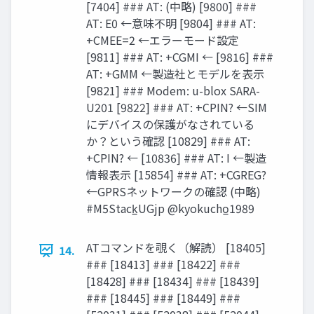
[7404] ### AT: (中略) [9800] ###
AT: E0 ←意味不明 [9804] ### AT:
+CMEE=2 ←エラーモード設定
[9811] ### AT: +CGMI ← [9816] ###
AT: +GMM ←製造社とモデルを表示
[9821] ### Modem: u-blox SARA-
U201 [9822] ### AT: +CPIN? ←SIM
にデバイスの保護がなされている
か？という確認 [10829] ### AT:
+CPIN? ← [10836] ### AT: I ←製造
情報表示 [15854] ### AT: +CGREG?
←GPRSネットワークの確認 (中略)
#M5Stack̲UGjp @kyokucho̲1989
ATコマンドを覗く（解読） [18405]
14.
### [18413] ### [18422] ###
[18428] ### [18434] ### [18439]
### [18445] ### [18449] ###