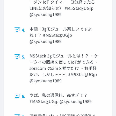
ーメン IoT タイマー （3分経ったら
LINEにお知らせ） #M5Stack̲UGjp
@kyokucho̲1989
本題：3gモジュール楽しいですよ
4.
ね！？ #M5Stack̲UGjp
@kyokucho̲1989
M5Stack 3gモジュールとは！？ ・ケ
5.
ータイの回線を使ってIoTができる ・
soracom のsimを挿すだけ ・お手軽
だが、しかし……… #M5Stack̲UGjp
@kyokucho̲1989
やば、私の通信料、高すぎ！？
6.
#M5Stack̲UGjp @kyokucho̲1989
通信量多いね ・100回ほどの通信で