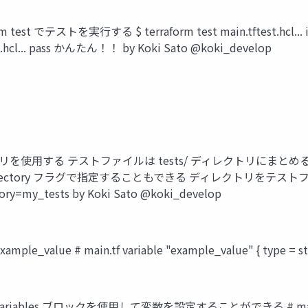
ストを実行する $ terraform test main.tftest.hcl... in prog
test.hcl... pass かんたん！！ by Koki Sato @koki_develop
する テストファイルは tests/ ディレクトリにまとめることもでき
-test-directory フラグで指定することもできる ディレクトリ
ctory=my_tests by Koki Sato @koki_develop
e # main.tf variable "example_value" { type = st
les ブロックを使用して変数を設定することができる # main.tftes