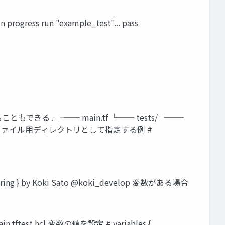
ress run "example_test"... pass
る . ├── main.tf └── tests/ └──
をテストファイル用ディレクトリとして指定する例 #
ring } by Koki Sato @koki_develop 変数がある場合
t.hcl 変数の値を設定 # variables {