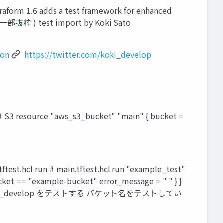
1.6 adds a test framework for enhanced
) test import by Koki Sato
ion
https://twitter.com/koki_develop
ce "aws_s3_bucket" "main" { bucket =
main.tftest.hcl run "example_test"
ket == "example-bucket" error_message = " " } }
i_develop をテストする バケット名をテストしてい