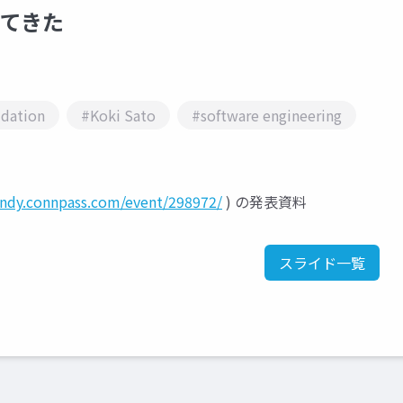
やってきた
idation
#Koki Sato
#software engineering
findy.connpass.com/event/298972/
) の発表資料
スライド一覧