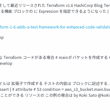
リリースされた Terraform v1.6 HashiCorp Blog Terraform 
る機能 ブロックの に Expression を指定できるようになった ( 一部抜粋 
form-1-6-adds-a-test-framework-for-enhanced-code-validat
op
rm コードがある場合 # main.tf バケットを作成する # S3 resour
develop
作成する テストの内容は ブロックに記述する .tftest.hcl run # 
ert { # attribute # S3 condition = aws_s3_bucket.main.buc
きる リソースの この例の場合は by Koki Sato @kok