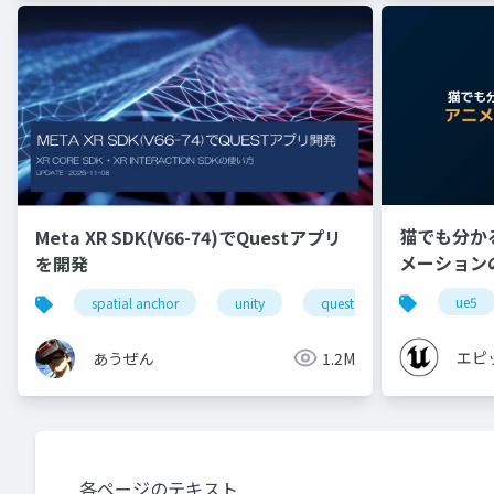
猫でも分かる 
Meta XR SDK(V66-74)でQuestアプリ
メーション
を開発
【CEDEC+K
ue5
spatial anchor
unity
quest pro
shapereco
エピ
あうぜん
1.2M
各ページのテキスト