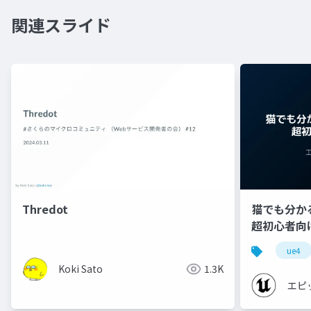
関連スライド
Thredot
猫でも分かるU
超初心者向け編 
ue4
Koki Sato
1.3K
エピ