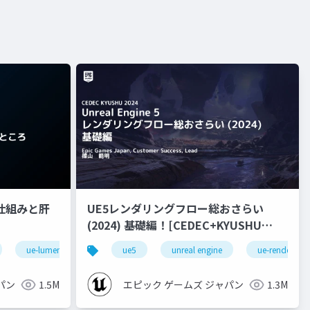
nの仕組みと肝
UE5レンダリングフロー総おさらい
(2024) 基礎編！[CEDEC+KYUSHU
2024]
ue-lumen
ue5
unreal engine
ue-rendering
パン
1.5M
エピック ゲームズ ジャパン
1.3M