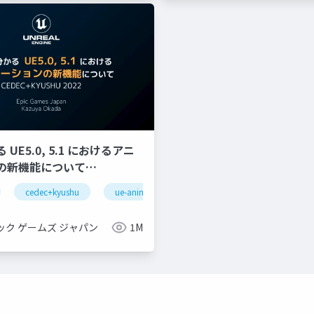
UE5.0, 5.1 におけるアニ
の新機能について
YUSHU 2022】
cedec+kyushu
ue-animation
ue-optimize
ue-bp
gnizeractivatestate
oculus integration
transformfeaturestatepro
ック ゲームズ ジャパン
1M