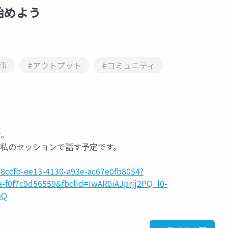
始めよう
事
#アウトプット
#コミュニティ
す。
ld の私のセッションで話す予定です。
0b8ccfb-ee13-4130-a93e-ac67e0fb8054?
-f0f7c9d56559&fbclid=IwAR0iAJprjj2PQ_l0-
oQ