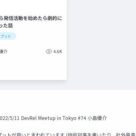
から発信活動を始めたら劇的に
った話
トプット
 優介
4.6K
育成
1 DevRel Meetup in Tokyo #74 小島優介
プットが良いと言われています (技術記事を書いたり、社外発表