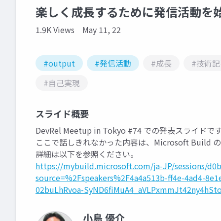
楽しく成長するために発信活動を
1.9K Views
May 11, 22
#output
#発信活動
#成長
#技術記
#自己実現
スライド概要
DevRel Meetup in Tokyo #74 での発表スライドで
ここで話しきれなかった内容は、Microsoft Bui
詳細は以下を参照ください。
https://mybuild.microsoft.com/ja-JP/sessions/d
source=%2Fspeakers%2F4a4a513b-ff4e-4ad4-8e1e
02buLhRvoa-SyND6fiMuA4_aVLPxmmJt42ny4hSt
小島 優介