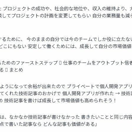
た プロジェクトの成功や、社会的な地位や、収入の維持より、
談してプロジェクトの計画を変更してもらい 自分の業務量も減
するために、 今のままの自分では今のチームでしか役に立たな
どこにもない 安定して働くためには、成長して自分の市場価
成長するためのファーストステップ  仕事のチームをアウトプット信
  まとめ
るようになって余裕が出来たので プライベートで個人開発アプ
てくれた技術記事のおかげで 個人開発アプリが作れた → 技
め 技術記事を書けば成長して市場価値も高められそう！
初は、なかなか技術記事が書けなかった 書きたいことと同じ内
点で書いた記事なら どんな記事も価値がある」