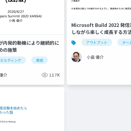
Microsoft Build 2022
しながら楽しく成長する方
が内発的動機により継続的に
アウトプット
チー
めの施策
小島 優介
ング
ムビルディング
育成
 優介
13.7K