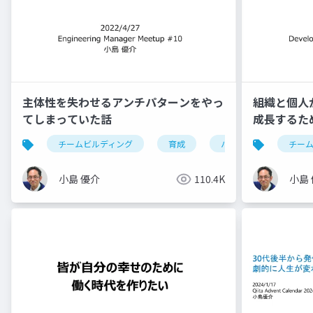
主体性を失わせるアンチパターンをやっ
組織と個人
てしまっていた話
成長するた
チームビルディング
育成
ハピネスチームビルディ
チー
小島 優介
110.4K
小島