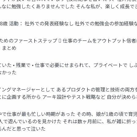
んなに勉強したくありませんでした そんな私が、楽しく成長で
38歳 活動： 社外での発表経験なし 社外での勉強会の参加経験
長するためのファーストステップ  仕事のチームをアウトプット信者
 まとめ
た • 残業で • 仕事で必要にせまられて、プライベートで し
なかった
イングマネージャーとして あるプロダクトの管理と技術の両方を
とに企画する所から アーキ設計やテスト戦略など 自分が決めら
中で仕事が最も忙しい時期があった その時、娘が1歳の頃で育
一人で遊んでいるのを見かけた それは数ヶ月前に、私が雑に折っ
るんだと思って泣いた