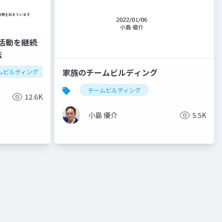
 発信活動を継続
法
家族のチームビルディング
ムビルディング
ハピネスチームビルディング
msbuild
チームビルディング
12.6K
小島 優介
5.5K