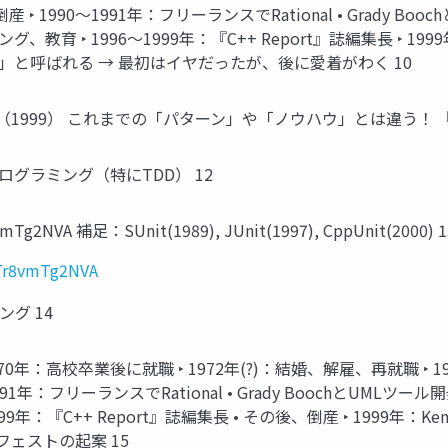
990〜1991年：フリーランスでRational • Grady Boochと
、教育 ‣ 1996〜1999年：『C++ Report』誌編集長 ‣ 199
と呼ばれる → 最初はイヤだったが、後に愛着がわく 10
） これまでの「パターン」や「ノウハウ」とは違う！ 『Clean Cod
グラミング（特にTDD） 12
vmTg2NVA 補足：SUnit(1989), JUnit(1997), CppUnit(2000) 1
=Tr8vmTg2NVA
グ 14
0年：高校卒業後に就職 ‣ 1972年(?)：結婚、解雇、再就職 ‣ 1976
フリーランスでRational • Grady BoochとUMLツール開発 ‣
年：『C++ Report』誌編集長 • その後、倒産 ‣ 1999年：Ke
フェストの起案 15