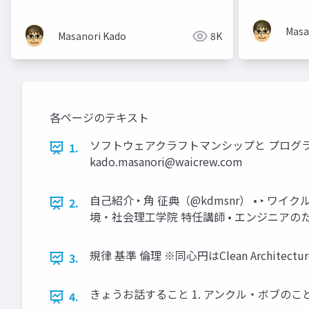
Masa
Masanori Kado
8K
各ページのテキスト
ソフトウェアクラフトマンシップと プログラマー
1.
kado.masanori@waicrew.com
自己紹介 ‣ 角 征典（@kdmsnr） • ‣
2.
境・社会理工学院 特任講師 • エンジニアの
規律 基準 倫理 ※同心円はClean Archite
3.
きょうお話すること 1. アンクル・ボブのこと
4.