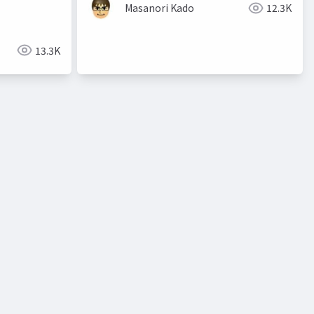
Masanori Kado
12.3K
13.3K