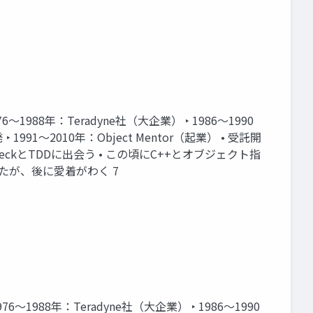
1988年：Teradyne社（大企業） ‣ 1986〜1990
1991〜2010年：Object Mentor（起業） • 受託開
t BeckとTDDに出会う • この頃にC++とオブジェクト指
たが、後に愛着がわく 7
〜1988年：Teradyne社（大企業） ‣ 1986〜1990