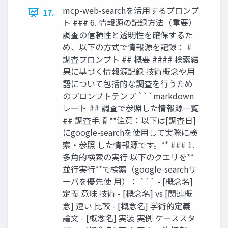
mcp-web-searchを活用するプロンプ
17.
ト ### 6. 情報源の記録方法（重要）
調査の信頼性と透明性を確保するた
め、以下の方式で情報源を記録： #
調査プロンプト ## 概要 #### 検索結
果に基づく情報源記録 技術概念や用
語について包括的な調査を行うため
のプロンプトテンプ ```markdown
レート ## 調査で参照した情報源一覧
## 調査手順 **注意：以下は[調査日]
にgoogle-searchを使用して実際に検
索・参照 した情報源です。** ### 1.
多角的検索の実行 以下のクエリを**
並行実行**で検索（google-searchサ
ーバを優先使 用）： ``` - [概念名]
定義 意味 技術 - [概念名] vs [関連概
念] 違い 比較 - [概念名] 学術的定義
論文 - [概念名] 実装 実例 ケーススタ