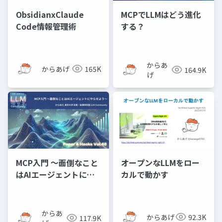
ObsidianxClaude
MCPでLLMはどう進化
Code情報管理術
する？
からあ
からあげ
165K
164.9K
げ
MCP入門 〜面倒なこと
オープンなLLMをロー
はAIエージェントにや
カルで動かす
らせよう〜
からあ
からあげ
92.3K
117.9K