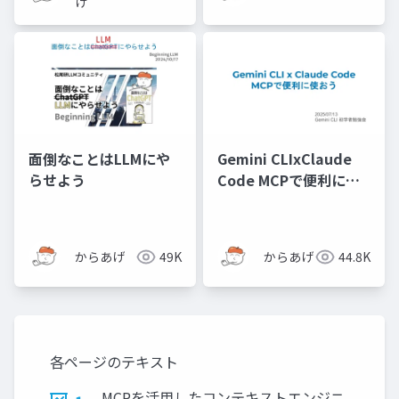
げ
面倒なことはLLMにや
Gemini CLIxClaude
らせよう
Code MCPで便利に使
おう
からあげ
49K
からあげ
44.8K
各ページのテキスト
MCPを活用したコンテキストエンジニ