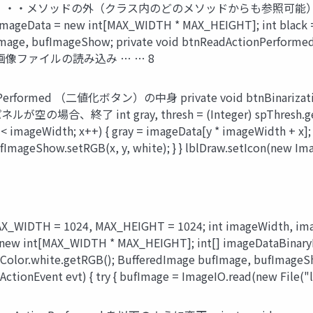
ッドの外（クラス内のどのメソッドからも参照可能） final int MA
 imageData = new int[MAX_WIDTH * MAX_HEIGHT]; int black = 
mage, bufImageShow; private void btnReadActionPerformed(j
)); // 画像ファイルの読み込み … … 8
formed （二値化ボタン）の中身 private void btnBinarizationAc
 // 画像パネルが空の場合、終了 int gray, thresh = (Integer) spThr
0; x < imageWidth; x++) { gray = imageData[y * imageWidth + x
 bufImageShow.setRGB(x, y, white); } } lblDraw.setIcon
 = 1024, MAX_HEIGHT = 1024; int imageWidth, imageH
= new int[MAX_WIDTH * MAX_HEIGHT]; int[] imageDataBinar
 = Color.white.getRGB(); BufferedImage bufImage, bufImageS
t.ActionEvent evt) { try { bufImage = ImageIO.read(ne