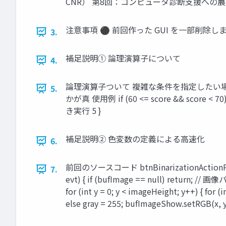
CNR） 第8回：コンピュータ診断支援への展
注意事項 ⚫ 前回作った GUI を一部削除し
3.
補足説明① 論理演算子について
4.
論理演算子ついて 複雑な条件を指定したい場合は、論理
5.
かが真 使用例 if (60 <= score && score < 70
き実行 5 }
補足説明② 色変数の定義による高速化
6.
前回のソースコード btnBinarizationActionPer
7.
evt) { if (bufImage == null) return;
for (int y = 0; y < imageHeight; y++) { for
else gray = 255; bufImageShow.setRGB(x, y,