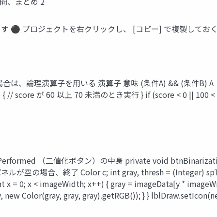
開、まとめ 2
ます ⚫ プロジェクトを右クリックし、 [コピー] で複製してお
演算子を用いる 演算子 意味 (条件A) && (条件B) A と B の
) { // score が 60 以上 70 未満のとき実行 } if (score < 0 || 1
formed （二値化ボタン）の中身 private void btnBinarizationAc
 // 画像パネルが空の場合、終了 Color c; int gray, thresh = (Inte
 (int x = 0; x < imageWidth; x++) { gray = imageData[y * image
 new Color(gray, gray, gray).getRGB()); } } lblDraw.setIcon