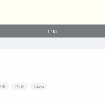
膨張
#収縮
#Java