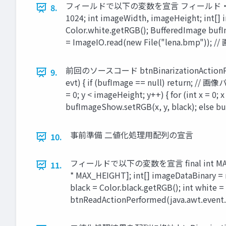
フィールドで以下の変数を宣言 フィールド・・・メソ
8.
1024; int imageWidth, imageHeight; int[]
Color.white.getRGB(); BufferedImage bufI
= ImageIO.read(new File("lena.bmp"
前回のソースコード btnBinarizationActionPer
9.
evt) { if (bufImage == null) return;
= 0; y < imageHeight; y++) { for (int x = 
bufImageShow.setRGB(x, y, black); else
事前準備 二値化処理用配列の宣言
10.
フィールドで以下の変数を宣言 final int MAX_WIDTH
11.
* MAX_HEIGHT]; int[] imageDataBinary 
black = Color.black.getRGB(); int white
btnReadActionPerformed(java.awt.even