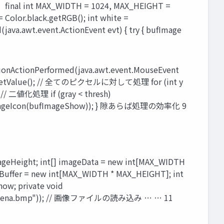
X_WIDTH = 1024, MAX_HEIGHT =
Color.black.getRGB(); int white =
ava.awt.event.ActionEvent evt) { try { bufImage
tionPerformed(java.awt.event.MouseEvent
esh.getValue(); // 全てのピクセルに対して処理 for (int y
]; // 二値化処理 if (gray < thresh)
(new ImageIcon(bufImageShow)); } 隙あらば処理の効率化 9
eight; int[] imageData = new int[MAX_WIDTH
yBuffer = new int[MAX_WIDTH * MAX_HEIGHT]; int
how; private void
w File("lena.bmp")); // 画像ファイルの読み込み … … 11