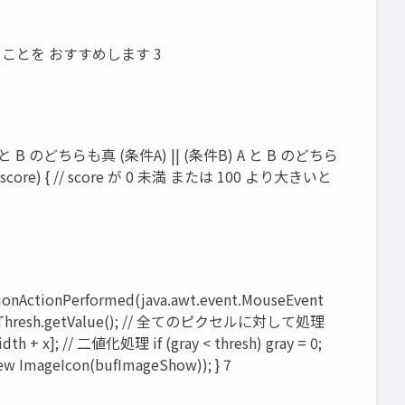
くことを おすすめします 3
どちらも真 (条件A) || (条件B) A と B のどちら
00 < score) { // score が 0 未満 または 100 より大きいと
tionPerformed(java.awt.event.MouseEvent
ger) spThresh.getValue(); // 全てのピクセルに対して処理
Width + x]; // 二値化処理 if (gray < thresh) gray = 0;
(new ImageIcon(bufImageShow)); } 7