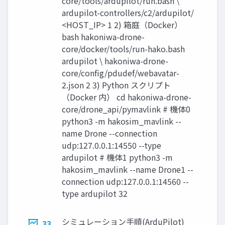
core/tools/ardupilot/run.bash \
ardupilot-controllers/c2/ardupilot/
<HOST_IP> 1 2) 箱庭（Docker）
bash hakoniwa-drone-
core/docker/tools/run-hako.bash
ardupilot \ hakoniwa-drone-
core/config/pdudef/webavatar-
2.json 2 3) Python スクリプト
（Docker 内） cd hakoniwa-drone-
core/drone_api/pymavlink # 機体0
python3 -m hakosim_mavlink --
name Drone --connection
udp:127.0.0.1:14550 --type
ardupilot # 機体1 python3 -m
hakosim_mavlink --name Drone1 --
connection udp:127.0.0.1:14560 --
type ardupilot 32
シミュレーション手順(ArduPilot)
33.