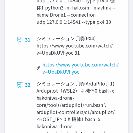
udp:127.0.0.1:14540 --type px4 # 機
体1 python3 -m hakosim_mavlink --
name Drone1 --connection
udp:127.0.0.1:14541 --type px4 30
シミュレーション手順(PX4)
31.
https://www.youtube.com/watch?
v=UpaDkUVhyoc 31
https://www.youtube.com/watch?
v=UpaDkUVhyoc
シミュレーション手順(ArduPilot) 1)
32.
Ardupilot（WSL2） # 機体0 bash -x
hakoniwa-drone-
core/tools/ardupilot/run.bash \
ardupilot-controllers/c1/ardupilot/
<HOST_IP> 0 # 機体1 bash -x
hakoniwa-drone-