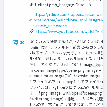
ます client.grab_baggage(False) 19
https://github.com/toppers/hakoniwa-
px4sim/tree/main/drone_api/libs#grab_
vehicle_namenone
https://www.youtube.com/watch?v=
UC：カメラ撮影する(1/2) • API名：simGetIm
20.
ラ設置位置(デフォルト：前方)からカメラ撮
• 以下のプログラムを実行して、カメラ撮影
ル保存 しましょう。 カメラ撮影する # 引数
値としてください # id = “0” # image_type =
hakosim.ImageType.Scene png_image =
client.simGetImage("0", hakosim.ImageTyp
# ファイル名をscene.pngとしてファイル保
ファイルは、Pythonプログラム実行場所に
す。 if png_image: with open("scene.png", "w
f.write(png_image) • 補足： • カメラは
せんので、常にidには”0”を指定してください