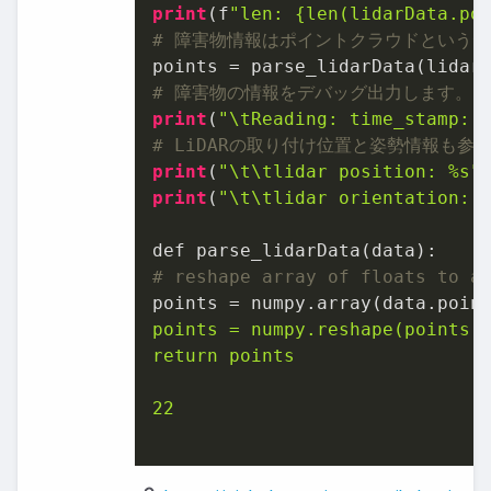
print
(f
"len: {len(lidarData.po
# 障害物情報はポイントクラウドというデータ
# 障害物の情報をデバッグ出力します。p
print
(
"\tReading: time_stamp: 
# LiDARの取り付け位置と姿勢情報も参
print
(
"\t\tlidar position: %s"
print
(
"\t\tlidar orientation: 
# reshape array of floats to a
points = numpy.array(data.poin
points = numpy.reshape(points, 
return points

22
