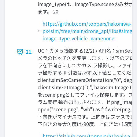
image_typeは、ImageType.sceneのみ
ます。 20
https://github.com/toppers/hakoniwa-
px4sim/tree/main/drone_api/libs#simge
image_type-vehicle_namenone
UC：カメラ撮影する(2/2) • API名：simSetCame
21.
メラのピッチ角を変更します。 • 以下のプ
ラを下向きにしてかカメ ラ撮影し、ファイル
ラ撮影する # 引数は必ず以下値としてください # 
client.simSetCameraOrientation("0", degr
client.simGetImage("0", hakosim.Image
をscene.pngとしてファイル保存します。ファ
ラム実行場所に出力されます。 if png_image: 
open("scene.png", "wb") as f: f.write(pn
下向きがマイナスです。上向きはプラスです。
下向きの最大角度は-90度、上向きは+15度です
https://github.com/toppers/hakoniwa-