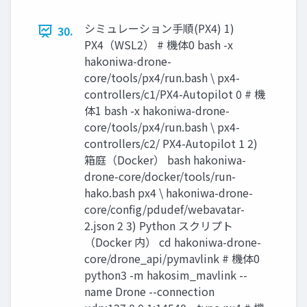
シミュレーション手順(PX4) 1)
30.
PX4（WSL2） # 機体0 bash -x
hakoniwa-drone-
core/tools/px4/run.bash \ px4-
controllers/c1/PX4-Autopilot 0 # 機
体1 bash -x hakoniwa-drone-
core/tools/px4/run.bash \ px4-
controllers/c2/ PX4-Autopilot 1 2)
箱庭（Docker） bash hakoniwa-
drone-core/docker/tools/run-
hako.bash px4 \ hakoniwa-drone-
core/config/pdudef/webavatar-
2.json 2 3) Python スクリプト
（Docker 内） cd hakoniwa-drone-
core/drone_api/pymavlink # 機体0
python3 -m hakosim_mavlink --
name Drone --connection