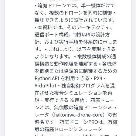
• 箱庭ドローンでは、単一機体だけで
なく、複数のドローンを同時に制御・
観測できるように設計されています。
• 本資料では、そのアーキテクチャ、
通信ポート構成、制御APIの設計方
針、および実行手順を体系的に示しま
す。 • これにより、以下を実現できる
ようになります。 • 複数機体構成の通
信構造と動作原理を理解する • 各機体
を個別または協調的に制御するための
Python API を利用できる • PX4・
ArduPilot・独自制御プログラムを混
在させた複合シミュレーションを再
現・実行できる ※用語： 箱庭ドロー
ンとは、無償版の箱庭ドローンシミュ
レータ（hakoniwa-drone-core）の省
略名です。 箱庭ドローンPROは、有償
版の箱庭ドローンシミュレータ