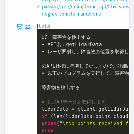
px4sim/tree/main/drone_api/libs#simset
degree-vehicle_namenone
[beta]
22.
UC：障害物を検出する

• API名：getLidarData

• レーザ照射し、障害物の位置を取得します。本
のAPI仕様に準拠していますので、詳細は
• 以下のプログラムを実行して、障害物を
障害物を検出する

# LiDARデータを取得します
if
 (len(lidarData.point_cloud)
print
(
"\tNo points received fr
else