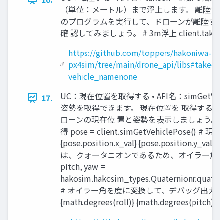
（単位：メートル）まで浮上します。 離陸する
のプログラムを実行して、ドローンが離陸す
確 認してみましょう。 # 3m浮上 client.takeoff
https://github.com/toppers/hakoniwa-
px4sim/tree/main/drone_api/libs#takeof
vehicle_namenone
UC：現在位置を取得する • API名：simGetVe
17.
姿勢を取得できます。 現在位置を 取得する 
ローンの現在位 置と姿勢を表示しましょう。
得 pose = client.simGetVehiclePose()
{pose.position.x_val} {pose.position.y_val
は、クォータニオンであるため、オイラー角(ラジ
pitch, yaw =
hakosim.hakosim_types.Quaternionr.quater
# オイラー角を度に変換して、デバッグ出力 print
{math.degrees(roll)} {math.degrees(pitch)}