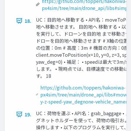
https://github.com/toppers/hakoniwa-
px4sim/tree/main/drone_api/libs#simg
UC：目的地へ移動する • API名：moveToPosit
18.
地へ移動させます。 目的地へ 移動する • 以
を実行して、ドローンを目的地 まで移動させ
ドローを目的地へ移動させます # X軸の位置：1
の位置：0m # 高度：3m # 機首の方向：0度
client.moveToPosition(x=10, y=0, z=3, spe
yaw_deg=0) • 補足： • speedは最大で3m
します。 • 現時点では、目標速度での移動は
す。 18
https://github.com/toppers/hakoniwa-
px4sim/tree/main/drone_api/libs#movet
y-z-speed-yaw_degnone-vehicle_namen
UC：荷物を運ぶ • API名：grab_baggage 
19.
グネットホルダーを使って、荷物の吸引およ
操作します • 以下のプログラムを実行して、