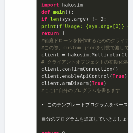
import
def
main
if
len
(sys.argv) != 
2
print
(
f"Usage: 
{sys.argv[
0
]}
 <
return
1
#箱庭ドローンを操作するためのクライア
#この際、custom.jsonを引数で渡して
client = hakosim.MultirotorCli
# クライアントオブジェクトの初期化処
client.confirmConnection()

client.enableApiControl(
True
)

client.armDisarm(
True
#ここに自分のプログラムを書きます
• このテンプレートプログラムをベースに
自分のプログラムを追加していきましょう。