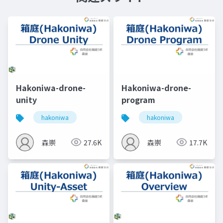
Hakoniwa-drone-
Hakoniwa-drone-
unity
program
hakoniwa
hakoniwa
森崇
27.6K
森崇
17.7K