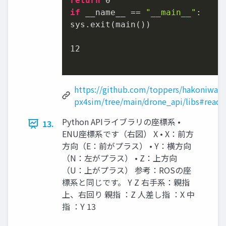
return
0
if
 __name__ == 
"__main__"
:

sys.exit(main())

12
https://github.com/toppers/hakoniwa-
px4sim/tree/main/drone_api/libs#read
Python APIライブラリの座標系 •
13.
ENU座標系です（右図） X • X：前方
方向（E：前がプラス） • Y：横方向
（N：左がプラス） • Z：上方向
（U：上がプラス） 参考：ROSの座
標系と同じです。 Y Z 右手系：親指
上、右回り 親指 ：Z 人差し指 ：X 中
指 ：Y 13