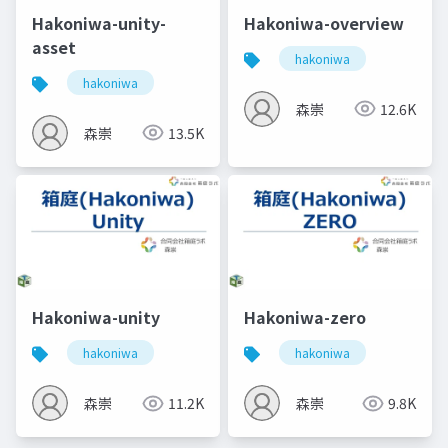
Hakoniwa-unity-
Hakoniwa-overview
asset
hakoniwa
hakoniwa
森崇
12.6K
森崇
13.5K
Hakoniwa-unity
Hakoniwa-zero
hakoniwa
hakoniwa
森崇
11.2K
森崇
9.8K