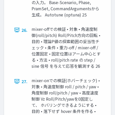
の入力。 Base-Scenario, Phase,
PramSet, CommandArgumentsから
生成。 Autotune (optuna) 25
mixer-offでの検証 • 対象 • 角速度制
26.
御(roll/pitch) Roll/Pitch方向の回転 •
目的 • 理論P値の探索範囲の妥当性チ
ェック • 条件 • 重力-off / mixer-off /
位置固定 • 固定位置はアーム中心とす
る • 方法 • roll/pitch rate の step /
sine 信号 を与えて応答を観測する 26
mixer-onでの検証(ホバーチェック) •
27.
対象 • 角速度制御 roll / pitch / yaw •
角度制御 roll/pitch / yaw • 高度速度
制御 Vz Roll/Pitch/yawを0固定し
て、 ホバリングできるようにする •
目的 • 落下せず hover 条件を作る •