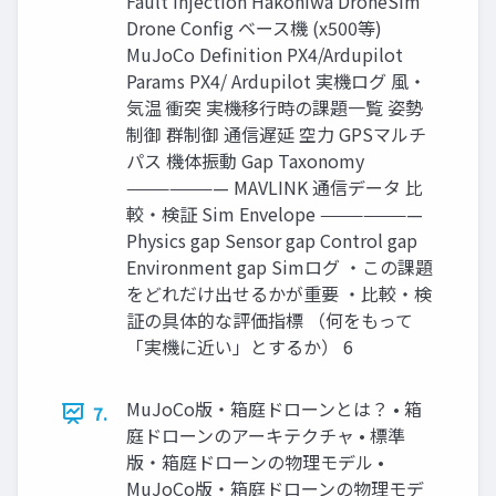
Fault Injection Hakoniwa DroneSim
Drone Config ベース機 (x500等)
MuJoCo Definition PX4/Ardupilot
Params PX4/ Ardupilot 実機ログ 風・
気温 衝突 実機移行時の課題一覧 姿勢
制御 群制御 通信遅延 空力 GPSマルチ
パス 機体振動 Gap Taxonomy
——————— MAVLINK 通信データ 比
較・検証 Sim Envelope ———————
Physics gap Sensor gap Control gap
Environment gap Simログ ・この課題
をどれだけ出せるかが重要 ・比較・検
証の具体的な評価指標 （何をもって
「実機に近い」とするか） 6
MuJoCo版・箱庭ドローンとは？ • 箱
7.
庭ドローンのアーキテクチャ • 標準
版・箱庭ドローンの物理モデル •
MuJoCo版・箱庭ドローンの物理モデ