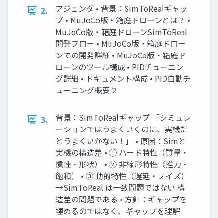
アジェンダ • 背景：SimToRealギャッ
2.
プ • MuJoCo版・箱庭ドローンとは？ •
MuJoCo版・箱庭ドローンSimToReal
開発フロー • MuJoCo版・箱庭ドロー
ンでの開発詳細 • MuJoCo版・箱庭ド
ローンのツール構成 • PIDチューニン
グ詳細 • ドキュメント構成 • PID自動チ
ューニング概要 2
背景：SimToRealギャップ 「シミュレ
3.
ーションではうまくいくのに、実機だ
とうまくいかない！」 • 原因：Simと
実機の構造差 • ① ハード特性（質量・
慣性・形状） • ② 非線形特性（推力・
飽和） • ③ 動的特性（遅延・ノイズ）
→SimToReal は一致問題ではない 構
造差の問題である • 方針：ギャップを
埋めるのではなく、ギャップを理解