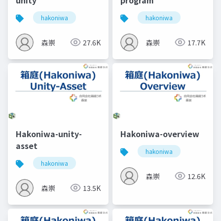
hakoniwa
hakoniwa
森崇
27.6K
森崇
17.7K
Hakoniwa-unity-
Hakoniwa-overview
asset
hakoniwa
hakoniwa
森崇
12.6K
森崇
13.5K