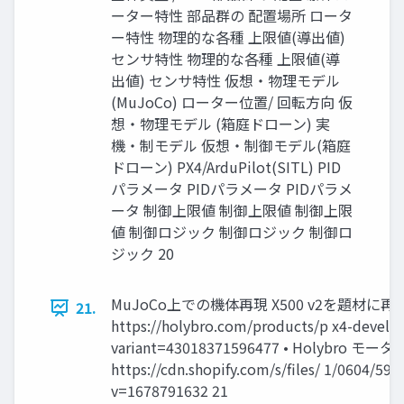
ーター特性 部品群の 配置場所 ロータ
ー特性 物理的な各種 上限値(導出値)
センサ特性 物理的な各種 上限値(導
出値) センサ特性 仮想・物理モデル
(MuJoCo) ローター位置/ 回転方向 仮
想・物理モデル (箱庭ドローン) 実
機・制モデル 仮想・制御モデル(箱庭
ドローン) PX4/ArduPilot(SITL) PID
パラメータ PIDパラメータ PIDパラメ
ータ 制御上限値 制御上限値 制御上限
値 制御ロジック 制御ロジック 制御ロ
ジック 20
MuJoCo上での機体再現 X500 v2を題材に再現し
21.
https://holybro.com/products/p x4-develo
variant=43018371596477 • Holybro モータ仕
https://cdn.shopify.com/s/files/ 1/0604/59
v=1678791632 21