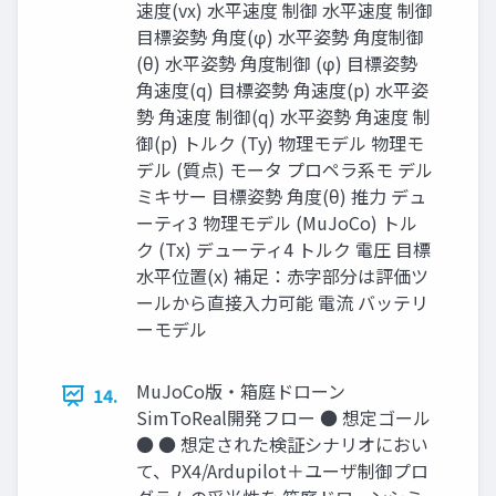
速度(vx) 水平速度 制御 水平速度 制御
目標姿勢 角度(φ) 水平姿勢 角度制御
(θ) 水平姿勢 角度制御 (φ) 目標姿勢
角速度(q) 目標姿勢 角速度(p) 水平姿
勢 角速度 制御(q) 水平姿勢 角速度 制
御(p) トルク (Ty) 物理モデル 物理モ
デル (質点) モータ プロペラ系モ デル
ミキサー 目標姿勢 角度(θ) 推力 デュ
ーティ3 物理モデル (MuJoCo) トル
ク (Tx) デューティ4 トルク 電圧 目標
水平位置(x) 補足：赤字部分は評価ツ
ールから直接入力可能 電流 バッテリ
ーモデル
MuJoCo版・箱庭ドローン
14.
SimToReal開発フロー ● 想定ゴール
● ● 想定された検証シナリオにおい
て、PX4/Ardupilot＋ユーザ制御プロ