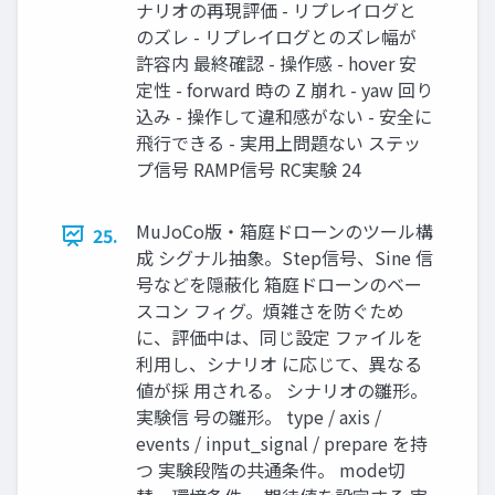
ナリオの再現評価 - リプレイログと
のズレ - リプレイログとのズレ幅が
許容内 最終確認 - 操作感 - hover 安
定性 - forward 時の Z 崩れ - yaw 回り
込み - 操作して違和感がない - 安全に
飛行できる - 実用上問題ない ステッ
プ信号 RAMP信号 RC実験 24
MuJoCo版・箱庭ドローンのツール構
25.
成 シグナル抽象。Step信号、Sine 信
号などを隠蔽化 箱庭ドローンのベー
スコン フィグ。煩雑さを防ぐため
に、評価中は、同じ設定 ファイルを
利用し、シナリオ に応じて、異なる
値が採 用される。 シナリオの雛形。
実験信 号の雛形。 type / axis /
events / input_signal / prepare を持
つ 実験段階の共通条件。 mode切