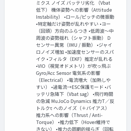
ミクス ノイズ バッテリ劣化 （Vbat
低下） 機体姿勢への影響（Attitude
Instability） •ロール/ピッチの微振動
•特定軸だけ姿勢が乱れやすい •ヨー
（回頭）方向のふらつき •低周波〜中
周波の姿勢揺れ（シャフト振動） D
センサー異常（IMU / 振動） •ジャイ
ロノイズ増加 •加速度センサーのスパ
イク •フィルタ（EKF）推定が乱れる
•VIO（視覚オドメトリ）が吹っ飛ぶ
Gyro/Acc Sensor 電気系の影響
（Electrical） •電流増大（加熱しや
すい） •過電流→ESC保護モード •バ
ッテリ急降下（Vbat sag） •飛行時間
の急減 MuJoCo Dynamics 推力T／反
トルクτ へのノイズ（＋バイアス）
推力系への影響（Thrust / Anti-
Torque） •推力低下（Hover維持で
きない） •推力の周期的揺らぎ（回転