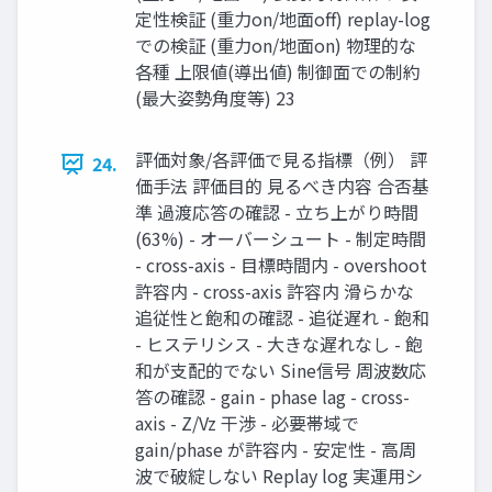
定性検証 (重力on/地面off) replay-log
での検証 (重力on/地面on) 物理的な
各種 上限値(導出値) 制御面での制約
(最大姿勢角度等) 23
評価対象/各評価で見る指標（例） 評
24.
価手法 評価目的 見るべき内容 合否基
準 過渡応答の確認 - 立ち上がり時間
(63%) - オーバーシュート - 制定時間
- cross-axis - 目標時間内 - overshoot
許容内 - cross-axis 許容内 滑らかな
追従性と飽和の確認 - 追従遅れ - 飽和
- ヒステリシス - 大きな遅れなし - 飽
和が支配的でない Sine信号 周波数応
答の確認 - gain - phase lag - cross-
axis - Z/Vz 干渉 - 必要帯域で
gain/phase が許容内 - 安定性 - 高周
波で破綻しない Replay log 実運用シ