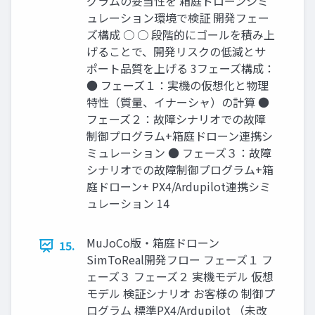
グラムの妥当性を 箱庭ドローンシミ
ュレーション環境で検証 開発フェー
ズ構成 ○ ○ 段階的にゴールを積み上
げることで、開発リスクの低減とサ
ポート品質を上げる 3フェーズ構成：
● フェーズ１：実機の仮想化と物理
特性（質量、イナーシャ）の計算 ●
フェーズ２：故障シナリオでの故障
制御プログラム+箱庭ドローン連携シ
ミュレーション ● フェーズ３：故障
シナリオでの故障制御プログラム+箱
庭ドローン+ PX4/Ardupilot連携シミ
ュレーション 14
MuJoCo版・箱庭ドローン
15.
SimToReal開発フロー フェーズ１ フ
ェーズ３ フェーズ２ 実機モデル 仮想
モデル 検証シナリオ お客様の 制御プ
ログラム 標準PX4/Ardupilot （未改