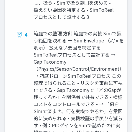
し、扱う • Simで扱う範囲を決める •
扱えない要因を特定する • SimToReal
プロセスとして設計する 3
箱庭での整理 方針 箱庭での実装 Simで扱
4.
う範囲を決める → Sim Envelope （✓/✗を
明示） 扱えない要因を特定する
SimToRealプロセスとして設計する →
Gap Taxonomy
（Physics/Sensor/Control/Environment）
→ 箱庭ドローンSimToRealプロセス この
整理で得られること • リスクを事前に可視
化できる • Gap Taxonomyで「どのGapが
残ってるか」を関係者で共有できる • 検証
コストをコントロールできる • → 「何を
Simで済ませ、何を実機でやるか」を意図
的に決められる • 実機検証の手戻りを減ら
す • 例：PIDゲインをSimで詰めたのに実