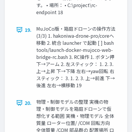
す。 • 場所： • C:\project\rc-
endpoint 18
MuJoCo版・箱庭ドローンの操作方法
19.
(3/3) 1. hakoniwa-drone-pro/coreへ
移動 2. 統合 launcher で起動 [ ] bash
tools/launch-docker-mujoco-web-
bridge-rc.bash 3. RC操作 1. ボタン押
下→アーム 2. 左スティック： 1. 2. 3.
上→上昇 下→下降 左右→yaw回転 右
スティック： 3. 1. 2. 3. 上→前進 下→
後進 左右→横移動 19
物理・制御モデルの整理 実機の物
20.
理・制御モデルを箱庭ドローンで仮
想化する範囲 実機・物理モデル 全体
質量 ローター位置/ /COM 回転方向
全体質量 /COM 部品群の 配置場所 ロ