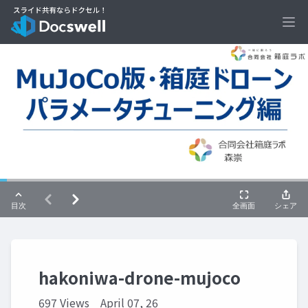
Ope
hakoniwa-drone-mujoco
697 Views
April 07, 26