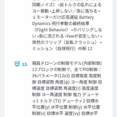
同期ノイズ） •反トルクの乱れによる
ヨー振動 •上昇しない／急に落ちる •
１モーターだけ応答遅延 Battery
Dynamics 飛行挙動の最終結果
（Flight Behavior） •ホバリングしな
い •急に流される •Yawが安定しない •
突然のフリップ（反転クラッシュ） •
ミッション（自律飛行）中断 12
箱庭ドローンの制御モデル(内部制御)
13.
12ブロックの制御で、全てPID制御：
36パラメータ(12x3) 目標高度 高度制
御 目標姿勢 角度(ψ) ヨー角度 制御 目
標速度 目標姿勢 角速度(r) 高度速度
制御 ヨー角速度 制御 推力 デューテ
ィ1 トルク (Tz) デューティ2 目標水
平位置(y) 水平位置 制御(y) 水平位置
制御(x) 目標水平 速度(vy) 目標水平