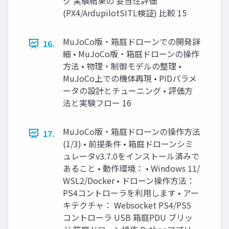
グ 実験結果の 妥当性評価
(PX4/ArdupilotSITL検証) 比較 15
MuJoCo版・箱庭ドローンでの開発詳
16.
細 • MuJoCo版・箱庭ドローンの操作
方法 • 物理・制御モデルの整理 •
MuJoCo上での機体再現 • PIDパラメ
ータの設計とチューニング • 評価方
法と実験フロー 16
MuJoCo版・箱庭ドローンの操作方法
17.
(1/3) • 前提条件 • 箱庭ドローンシミ
ュレータv3.7.0をインストール済みで
あること • 動作環境： • Windows 11/
WSL2/Docker • ドローン操作方法：
PS4コントローラを利用します • アー
キテクチャ： Websocket PS4/PS5
コントローラ USB 箱庭PDU ブリッ