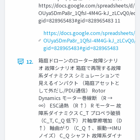
https://docs.google.com/spreadsheets/d/
OUya5DmPa8r_1QfsI-4M4G-kJ_zLCvQ0/edit
gid=828965483#gid=828965483 11
https://docs.google.com/spreadsheets/
OUya5DmPa8r_1QfsI-4M4G-kJ_zLCvQ0/ed
gid=828965483#gid=828965483
箱庭ドローンのローター故障シナリ
12.
オ 故障シナリオ 箱庭で再現する故障
系ダイナミクス シミュレーションで
見えるインパクト （箱庭アセットと
して外だし/PDU通信） Rotor
Dynamics モーター巻線断 （R →
∞） ESC過熱 （R ↑） R モーター 故
障系ダイナミクス C_T プロペラ破損
（C_T, C_Q 低下） 片軸摩擦増加 （D
↑） 軸曲がり （C_Q ↑、振動→IMU
ノイズ） C_Q シャフト 故障系ダイナ