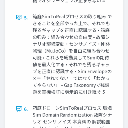
機でオシレーションが止まらない 4
箱庭SimToRealプロセスの取り組み で
5.
きることを全部やった上で、それでも
残るギャップを正直に認識する • 箱庭
の強み：組み合わせの自由度 • 故障シ
ナリオ環境変動・センサノイズ・剛体
物理（MuJoCo）を自由に組み合わせ
可能 • これらを総動員してSimの期待
値を最大化する • それでも残るギャッ
プを正直に認識する • Sim Envelopeの
✗＝「やれてない」ではなく「わかっ
てやらない」 • Gap Taxonomyで残課
題を実機検証に明示的に引き継ぐ 5
箱庭ドローンSimToRealプロセス 環境
6.
Sim Domain Randomization 故障シナ
リオ センサ ノイズ 本資料の 解説範囲