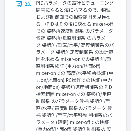
PIDパラメータの設計とチューニング
23.
闇雲にやると沼にハマるので、物理
および制御面での探索範囲を見極め
る →PIDはその後に決める mixer-off
での 姿勢角速度制御系 のパラメータ
候補 姿勢角/垂直制御系 のパラメー
タ 姿勢角/垂直/水平/ 高度制御系のパ
ラメータ 姿勢角速度制御系 の設計範
囲を求める mixer-onでの姿勢 角/垂
直制御系検証 (重力on/地面off)
mixer-onでの 高度/水平移動検証 (重
力on/地面on) RC操作での検証 (重力
on/地面on) 姿勢角速度制御系の PID
探索範囲 mixer-onでの 姿勢角/垂直
制御系 のパラメータ候補 姿勢角/垂
直/水平/ 高度制御系のパラメータ 候
補 姿勢角/垂直/水平移動 制御系のパ
ラメータ (確定) mixer-offでの検証
(重力off/地面off) 姿勢角制御系の 安