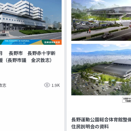
月 長野市 長野赤十字新
援（長野市議 金沢敦志）
敦志
1.9K
長野運動公園総合体育館整
住民説明会の資料