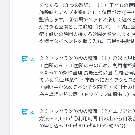
をつくる 〈３つの取組〉 （１）子どもの権
施設魅力アップ事業』として位置づけ ①子
整備します。 ②広場でペットと楽しく遊べる
ができる公園として追加（R7.７） → 城
癒す憩いの時間の持てる公園を増やします ④
や様々なイベントを取り入れ、市民が長時
２ 2 ドックラン施設の整備 （１）経過と
2.
１箇所のみ ・１箇所のみのため、利用者が集
あたっての条件整理 長野運動公園 ①周辺
ている ②立地条件 ・市街地に近くアクセス
・飼い主が休めるベンチや四阿 ・犬同士のト
島古戦場史跡公園 （ドッグラン施設あり） 
２ 3 ドックラン施設の整備 （２）エリアと施
3.
方法～ 2,110㎡ 〇利用時間 日の出から
の申し込み 930㎡ 810㎡ 400㎡ (約25台)