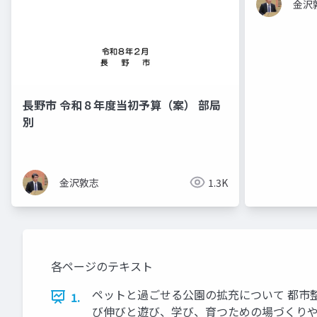
金沢
長野市 令和８年度当初予算（案） 部局
別
金沢敦志
1.3K
各ページのテキスト
ペットと過ごせる公園の拡充について 都市整備部
1.
び伸びと遊び、学び、育つための場づくりや