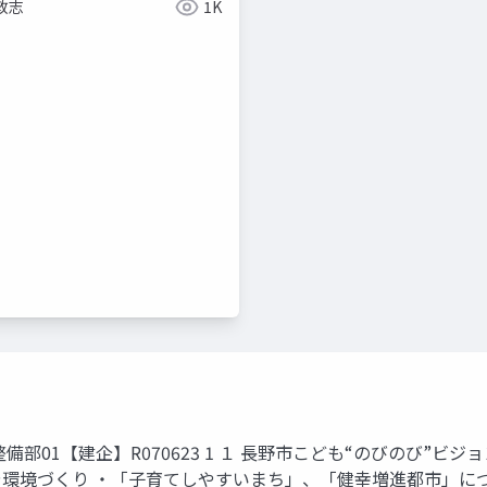
敦志
1K
01【建企】R070623 1 １ 長野市こども“のびのび”ビジョ
環境づくり ・「子育てしやすいまち」、「健幸増進都市」に