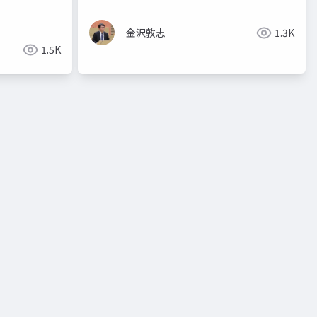
金沢敦志
1.3K
1.5K