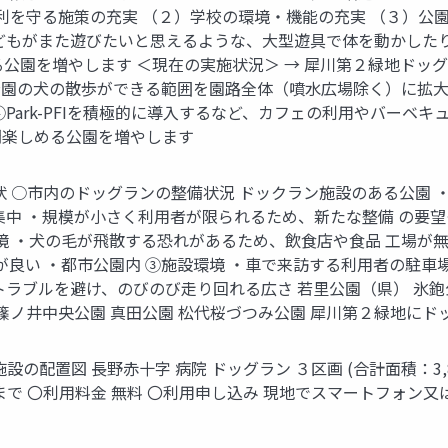
利を守る施策の充実 （２）学校の環境・機能の充実 （３）公
どもがまた遊びたいと思えるような、大型遊具で体を動かした
公園を増やします ＜現在の実施状況＞ → 犀川第２緑地ドッグラ
山公園の犬の散歩ができる範囲を園路全体（噴水広場除く）に拡大
Park-PFIを積極的に導入するなど、カフェの利用やバーベ
間楽しめる公園を増やします
現状 ○市内のドッグランの整備状況 ドックラン施設のある公園
中 ・規模が小さく利用者が限られるため、新たな整備 の要望
環境 ・犬の毛が飛散する恐れがあるため、飲食店や食品 工場が
が良い ・都市公園内 ③施設環境 ・車で来訪する利用者の駐
ラブルを避け、のびのび走り回れる広さ 若里公園（県） 氷鉋
篠ノ井中央公園 真田公園 松代桜づつみ公園 犀川第２緑地に
設の配置図 長野赤十字 病院 ドッグラン ３区画 (合計面積：3,
日没まで 〇利用料金 無料 〇利用申し込み 現地でスマートフォン