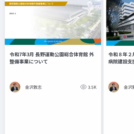
令和7年3月 長野運動公園総合体育館 外
令和８年２
整備事業について
病院建設支
金沢敦志
3.5K
金沢