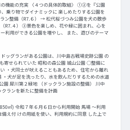
園の機能の充実 〈４つの具体的取組〉 ①②を『公園
り、乗り物でダイナミックに 楽しめたりする公園を
ン整備（R7.６） → 松代桜づつみ公園を犬の散歩
（R7.４） ③景色を楽しめ、花や緑に囲まれ、心を
キュー利用ができる公園を増やし、 また、遊びのテーマ
 ・ドッグランがある公園は、川中島古戦場史跡公園 の
も寄せられていた 昭和の森公園 城山公園 ○整備に
無い ・犬同士が吠えることもあるため、住宅から離れ
車場 ・犬が足を洗ったり、水を飲んだりするための水道
公園 犀川第２緑地 （ドックラン施設の整備） 川中
ドックランを新たに整備を計画
850㎡) 令和７年６月６日から利用開始 馬場 ～利用
又は備え付 けの用紙を使い、利用規約に同意 した上で