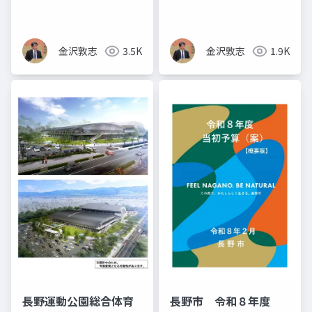
業について
建設支援（長野市議
金沢敦志）
金沢敦志
3.5K
金沢敦志
1.9K
長野運動公園総合体育
長野市 令和８年度