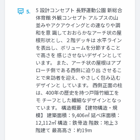
5 設計コンセプト 長野運動公園 新総合
5.
体育館 外観コンセプト アルプスの山
並みやアクアウイングとの連なりや調
和を意 識しておおらかなアーチ状の屋
根形状とし、２階デッキは 水平ライン
を表出し、ボリュームを分節すること
で高さを 感じさせないデザインとして
います。 また、アーチ状の屋根はアプ
ローチ側である西側に迫り出 させるこ
とで来訪者を迎え、やさしく包み込む
デザインと しています。 西側正面の柱
は、400年の歴史を持つ戸隠竹細工を
モ チーフとした繊細なデザインとなっ
ています。 構造概要 【建物構造・規
模】 建築面積：9,406㎡ 延べ床面積：
12,112㎡ 構造：鉄骨造 階数：地上３
階建て 最高高さ：約19m