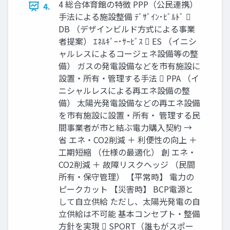
4 総合体育館の特徴 PPP（公民連携）
4.
手法による施設整備 ﾃﾞｻﾞｲﾝ･ﾋﾞﾙﾄﾞ 
DB （デザインビルド方式による事業
者提案） ｴﾈﾙｷﾞｰ･ｻｰﾋﾞｽ  ES （イニシ
ャルレスによるコージェネ設備等の整
備） ガスの発電設備などを市有施設に
設置・所有・管理する手法  PPA （イ
ニシャルレスによる再エネ設備の整
備） 太陽光発電設備などの再エネ設備
を市有施設に設置・所有・ 管理する民
間事業者が市と結ぶ電力購入契約 →
省 エネ・CO2削減 ＋ 利便性の向上 ＋
工期短縮 （仕様の最適化） 創 エネ・
CO2削減 ＋ 故障リスクヘッジ （民間
所有・保守管理） 【平常時】 電力の
ピークカット 【災害時】 BCP電源と
して自立供給 ただし、太陽光発電の自
立供給は不可能 基本コンセプト・整備
方針を実現  SPORT（誰もがスポー