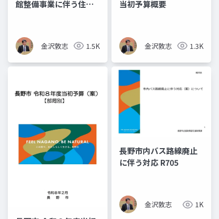
館整備事業に伴う住民
当初予算概要
説明会の資料
金沢敦志
1.5K
金沢敦志
1.3K
長野市内バス路線廃止
に伴う対応 R705
金沢敦志
1K