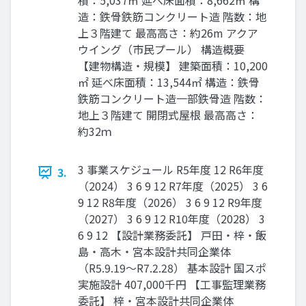
積：5,037㎡ 延べ床面積：8,662㎡ 構
造：鉄骨鉄筋コンクリート造 階数：地
上３階建て 最高高さ：約26m アクア
ウイング（市民プール） 構造概要
【建物構造・規模】 建築面積：10,200
㎡ 延べ床面積：13,544㎡ 構造：鉄骨
鉄筋コンクリート造一部鉄骨造 階数：
地上３階建て 開閉式屋根 最高高さ：
約32ｍ
3 事業スケジュール R5年度 12 R6年度
3.
（2024） 3 6 9 12 R7年度（2025） 3 6
9 12 R8年度（2026） 3 6 9 12 R9年度
（2027） 3 6 9 12 R10年度（2028） 3
6 9 12 【設計業務委託】 戸田・梓・飯
島・高木・宮本設計共同企業体
（R5.9.19～R7.2.28） 基本設計 国スポ
実施設計 407,000千円 【工事監理業務
委託】 梓・宮本設計共同企業体