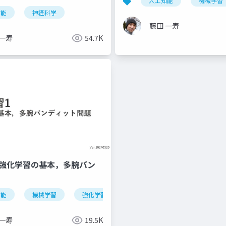
人工知能
機械学習
知能
神経科学
藤田 一寿
 一寿
54.7K
 -強化学習の基本，多腕バン
知能
機械学習
強化学習
 一寿
19.5K