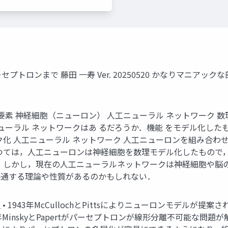
プトロンまで 藤田 一寿 Ver. 20250520 かなりマニア
要素 神経細胞（ニューロン） 人工ニューラル ネットワーク 数
ューラル ネットワークはあ るだろうか．機能 をモデル化したも
ロン ネットワーク化 人工ニューラル ネットワーク 人工ニューロンを
つては，人工ニューロンは神経細胞を数理モデル化したもので
．しかし，現在の人工ニューラルネットワークは神経細胞や脳
共通する理論や性質があるのかもしれない．
43年McCullochとPittsによりニューロンモデルが提案される．
9年MinskyとPapertがパーセプトロンが線形分離不可能な