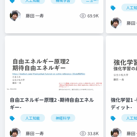
人工知能
機械学習
ニューラルネットワーク
人工
藤田 一寿
69.9K
藤田
自由エネルギー原理2 -期待自由エネル
強化学習1
ギー-
ディット-
人工知能
神経科学
人工
藤田 一寿
33.8K
藤田