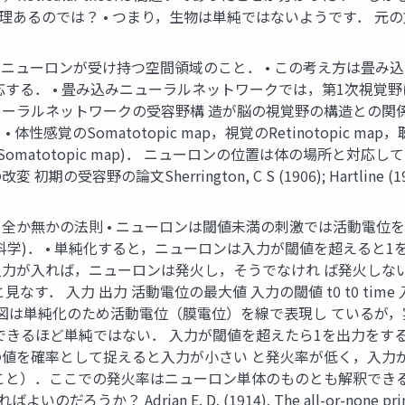
eoryも一理あるのでは？ • つまり，生物は単純ではないようです．
6年) • 一つのニューロンが受け持つ空間領域のこと． • この考え
する． • 畳み込みニューラルネットワークでは，第1次視覚
ーラルネットワークの受容野構 造が脳の視覚野の構造との関係
覚のSomatotopic map，視覚のRetinotopic map，
matotopic map)． ニューロンの位置は体の場所と対応
献の図の改変 初期の受容野の論文Sherrington, C S (1906); Har
 (1914年) • 全か無かの法則 • ニューロンは閾値未満の刺激で
学)． • 単純化すると，ニューロンは入力が閾値を超えると1を
力が入れば，ニューロンは発火し，そうでなけれ ば発火しな
なす． 入力 出力 活動電位の最大値 入力の閾値 t0 t0 ti
の図は単純化のため活動電位（膜電位）を線で表現し ているが
awで表現できるほど単純ではない． 入力が閾値を超えたら1を出力
値を確率として捉えると入力が小さい と発火率が低く，入力
こと）．ここでの発火率はニューロン単体のものとも解釈でき
drian E. D. (1914). The all-or-none principle in 