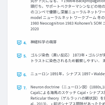
究が下火になる． • 1986年Backpro
頭打ち，サポートベクターマシンなどの他の手
のコンペで優勝し深層ニューラルネットワークが注 目さ
model ニューラルネット ワークブーム 冬の時代 1970 19
1980 Neocognitron 1983 Kohonen’s
2020
神経科学の萌芽
4.
ゴルジ染色（黒い反応） 1873年 • ゴル
5.
トラストに染色されるため観察しやすい． 海馬の
ニューロン 1891年，シナプス 1897 • 
6.
Neuron doctrine（ニューロン説）(1
7.
Cajalによる海馬のスケッチ Cajal • シナプス
Reticular theory（ゲルラッハの網状説
al., 2013)． • 前述シナプス間隙があっ