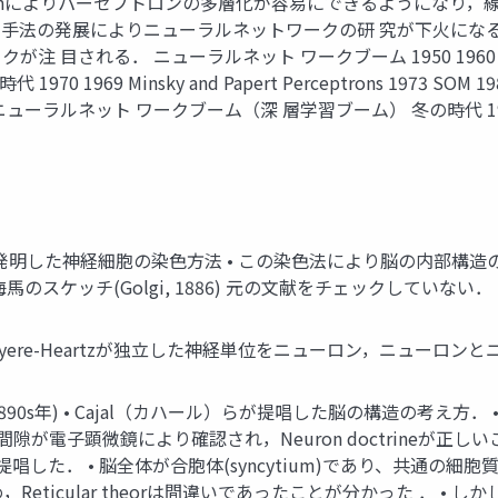
pagationによりパーセプトロンの多層化が容易にできるようになり
法の発展によりニューラルネットワークの研 究が下火になる． 
れる． ニューラルネット ワークブーム 1950 1960 1957,195
69 Minsky and Papert Perceptrons 1973 SOM 1980 19
 SOM ニューラルネット ワークブーム（深 層学習ブーム） 冬の時代 1995 Supp
ジが発明した神経細胞の染色方法 • この染色法により脳の内部構
スケッチ(Golgi, 1886) 元の文献をチェックしていない．
Waldeyere-Heartzが独立した神経単位をニューロン，ニュ
880s,1890s年) • Cajal（カハール）らが提唱した脳の構造の
間隙が電子顕微鏡により確認され，Neuron doctrineが正しいことが分か
）を提唱した． • 脳全体が合胞体(syncytium)であり、共通の細胞質
たため，Reticular theorは間違いであったことが分かった 