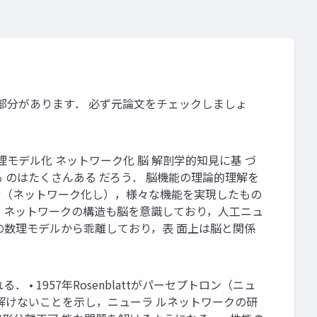
ックな部分があります． 必ず元論文をチェックしましょ
理モデル化 ネットワーク化 脳 解剖学的知見に基 づ
 のはたくさんある だろう． 脳機能の理論的理解を
組み合わせ（ネットワーク化し），様々な機能を実現したもの
，ネットワークの構造も脳を意識しており，人工ニュ
の数理モデルから乖離しており，表 面上は脳と関係
 • 1957年Rosenblattがパーセプトロン（ニュ
問題が解けないことを示し，ニューラ ルネットワークの研