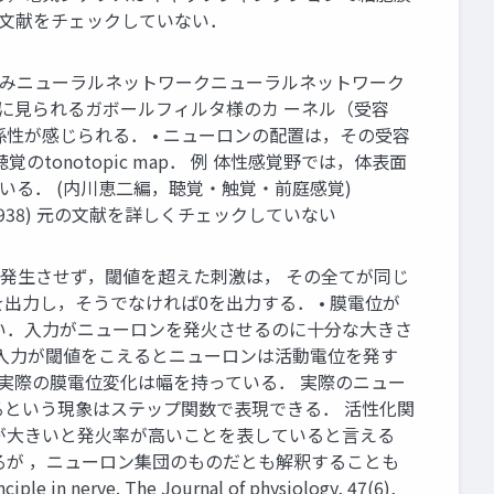
 元の文献をチェックしていない．
方は畳み込みニューラルネットワークニューラルネットワーク
野に見られるガボールフィルタ様のカ ーネル（受容
性が感じられる． • ニューロンの配置は，その受容
聴覚のtonotopic map． 例 体性感覚野では，体表面
している． (内川恵二編，聴覚・触覚・前庭感覚)
tline (1938) 元の文献を詳しくチェックしていない
は活動電位を発生させず，閾値を超えた刺激は， その全てが同じ
出力し，そうでなければ0を出力する． • 膜電位が
い．入力がニューロンを発火させるのに十分な大きさ
me 入力が閾値をこえるとニューロンは活動電位を発す
，実際の膜電位変化は幅を持っている． 実際のニュー
をするという現象はステップ関数で表現できる． 活性化関
が大きいと発火率が高いことを表していると言える
るが ，ニューロン集団のものだとも解釈することも
nerve. The Journal of physiology, 47(6),