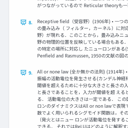
がつながっているので Reticular th
Receptive field（受容野）(190
8.
の畳み込み（ フィルター，カーネル）に対応
野）が現れる．このことから，畳み込みニュ
野の物理的位置を反映している場合もある． • 体性感
の特定の場所に対応し たニューロンがある(So
Penfield and Rasmussen, 1950の文
All or none law (全か無かの法則)
9.
振幅の活動電位を発生させる(カンデル神経科
閾値を超えるために十分な大きさと長さの入
と長さであることを，入力が閾値を超 えると見
る． 活動電位の大きさは一定である． こ
ロンのダイナミクスはAll or non l
数でよく用いられるシグモイド関数は，その
（発火とはニュー ロンが活動電位を発する
できる． それではReLUはどのように解釈すればよいのだろうか？ A