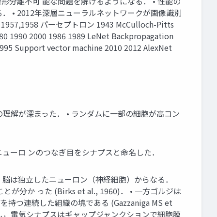
，線形分離不可 能な問題を解けるようになる． • 性能の
• 2012年深層ニューラルネットワークが画像識別
8 パーセプトロン 1943 McCulloch-Pitts
90 2000 1986 1989 LeNet Backpropagation
ort vector machine 2010 2012 AlexNet
造の理解が深まった． • ランダムに一部の細胞が高コン
ーロンとニューロ ンのつなぎ目をシナプスと命名した．
考え方． • 脳は独立したニューロン（神経細胞）からなる．
 った (Birks et al., 1960)． • 一方ゴルジは
を持つ連続した組織の塊である (Gazzaniga MS et
． • しかし，電気シナプスはギャップジャンクションで細胞膜