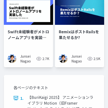
Swift未経験者がメトロ
RemixはポストRailsを
ノームアプリを実装し
果たせるか?
た
Junsei
Junsei
2.7K
2.5K
Nagao
Nagao
各ページのテキスト
【BuriKaigi 2025】 アニメーションラ
1.
イブラリ Motion（旧Framer