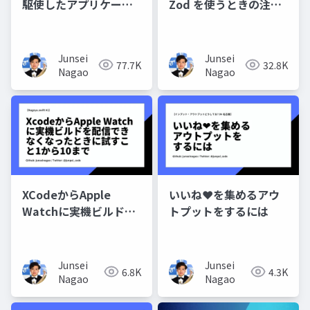
駆使したアプリケーシ
Zod を使うときの注意
ョン開発：React
点
Server Componentを
使った機能実装とテス
Junsei
Junsei
77.7K
32.8K
トの結合
Nagao
Nagao
XCodeからApple
いいね❤️を集めるアウ
Watchに実機ビルドを
トプットをするには
配信できなくなったと
きに試すこと1から10ま
で
Junsei
Junsei
6.8K
4.3K
Nagao
Nagao