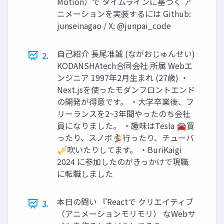
Motion）で タイムラインに基づく ア
ニメーションを実装するには Github:
junseinagao / X: @junpai_code
自己紹介 長尾准誠 (ながおじゅんせい)
2.
KODANSHAtech合同会社 所属 Webエ
ンジニア 1997年2月生まれ (27歳) ・
Next.jsを使ったモダンフロントエンド
の開発が得意です。 ・大学卒業後、フ
リーランスを2~3年間やったのち会社
員になりました。 ・趣味はTesla 🚘買
ったり、スノボ🏂行ったり、チューバ
🎺吹いたりしてます。 ・BuriKaigi
2024 に参加したのがきっかけで現職
に転職しました
本日の問い 『Reactで クリエイティブ
3.
（アニメーションモリモリ） なWebサ