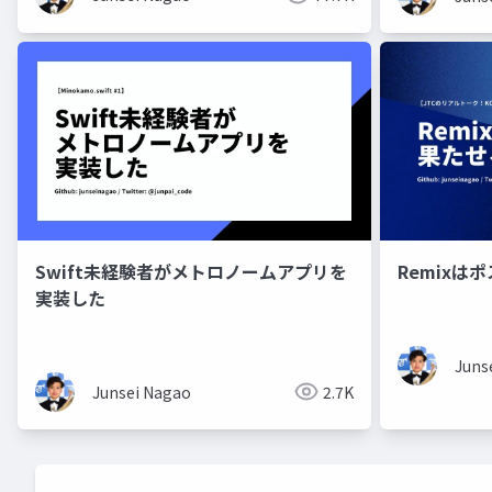
Swift未経験者がメトロノームアプリを
Remixはホ
実装した
Juns
Junsei Nagao
2.7K