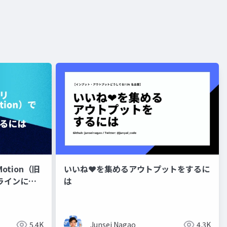
otion（旧
いいね❤️を集めるアウトプットをするに
イムラインに基
は
するには
5.4K
Junsei Nagao
4.3K