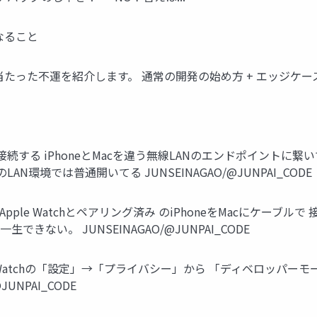
なること
た不運を紹介します。 通常の開発の始め方 + エッジケースの対象法 
一Wifiに 接続する iPhoneとMacを違う無線LANのエンドポイ
N環境では普通開いてる JUNSEINAGAO/@JUNPAI_CODE
pple Watchとペアリング済み のiPhoneをMacにケーブルで 
生できない。 JUNSEINAGAO/@JUNPAI_CODE
 Watchの「設定」→「プライバシー」から 「ディベロッパーモ
UNPAI_CODE