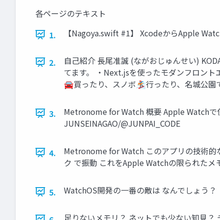
各ページのテキスト
【Nagoya.swift #1】 XcodeからApple 
1.
自己紹介 長尾准誠 (ながおじゅんせい) KOD
2.
てます。 ・Next.jsを使ったモダンフロ
🚘買ったり、スノボ🏂行ったり、名城公園でスケボ
Metronome for Watch 概要 Ap
3.
JUNSEINAGAO/@JUNPAI_CODE
Metronome for Watch このアプリ
4.
ク で振動 これをApple Watchの限られたメモリ
WatchOS開発の一番の敵は なんでしょう？
5.
足りないメモリ？ ネットでも少ない知見？ デバ
6.