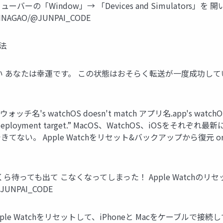
する メニューバーの「Window」→ 「Devices and Simulato
GAO/@JUNPAI_CODE
法
 から進まない あなたは幸運です。 この状態はおそらく転送が一度成功
名's watchOS doesn't match アプリ名.app's watchOS 8.
名.app' deployment target.” MacOS、WatchOS、i
く取得できてない。 Apple Watchをリセット&バックアップから復
にいくら待っても出て こなくなってしまった！ Apple Watch
UNPAI_CODE
ple Watchをリセットして、iPhoneと Macをケーブル