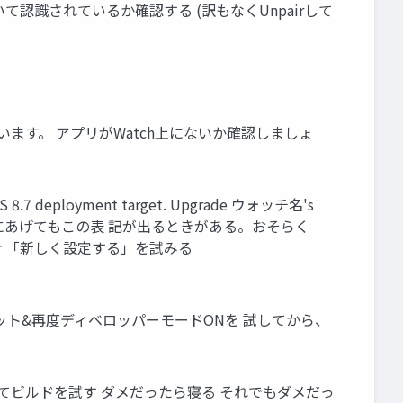
rs」を 開いて認識されているか確認する (訳もなくUnpairして
しています。 アプリがWatch上にないか確認しましょ
7 deployment target. Upgrade ウォッチ名's
OSをそれぞれ最新にあげてもこの表 記が出るときがある。おそらく
元 or 「新しく設定する」を試みる
のリセット&再度ディベロッパーモードONを 試してから、
で接続してビルドを試す ダメだったら寝る それでもダメだっ