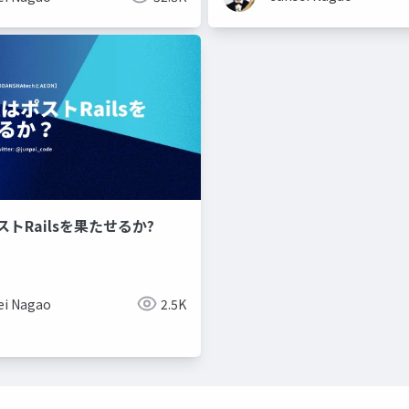
゚ストRailsを果たせるか?
ei Nagao
2.5K