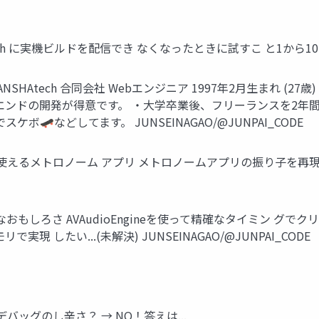
Watch に実機ビルドを配信でき なくなったときに試すこ と1から10まで Github
ANSHAtech 合同会社 Webエンジニア 1997年2月生まれ 
ントエンドの開発が得意です。 ・大学卒業後、フリーランスを2年間
🛹などしてます。 JUNSEINAGAO/@JUNPAI_CODE
ple Watchで使えるメトロノーム アプリ メトロノームアプリの振り
の技術的なおもしろさ AVAudioEngineを使って精確なタイミン 
で実現 したい...(未解決) JUNSEINAGAO/@JUNPAI_CODE
ッグのし辛さ？ → NO！答えは...