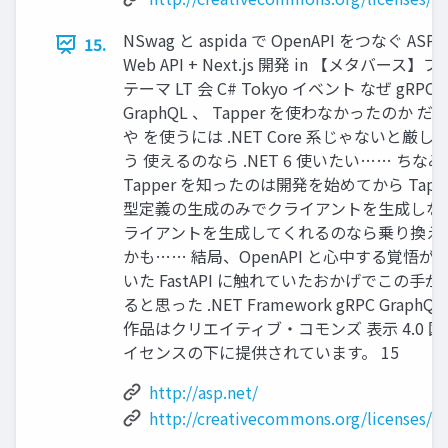
NSwag と aspida で OpenAPI をつなぐ ASP.
15.
Web API + Next.js 開発 in 【メタバース】
テーマ LT 会 C# Tokyo イベント なぜ gRPC 
GraphQL 、 Tapper を使わなかったのか だ
や を使うには .NET Core 系じゃないと厳し
う 使えるのなら .NET 6 使いたい…… ちなみ
Tapper を知ったのは開発を始めてから Tappe
型定義の生成のみでクライアントを生成しない
ライアントを生成してくれるのなら乗り換え
かも…… 結局、OpenAPI と心中する覚悟が
いた FastAPI に触れていたおかげでこの手が
ると思った .NET Framework gRPC GraphQ
作品はクリエイティブ・コモンズ 表示 4.0 国
イセンスの下に提供されています。 15
http://asp.net/
http://creativecommons.org/licenses/by