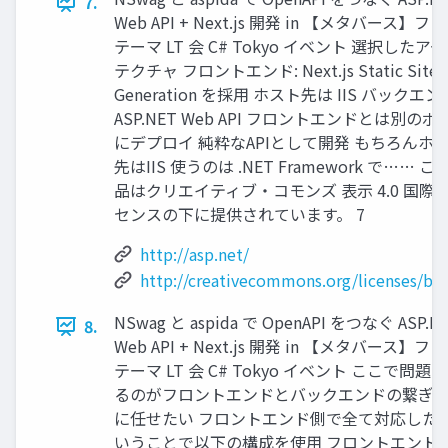
7.
Web API + Next.js 開発 in 【メタバース】フ
テーマ LT 会 C# Tokyo イベント 選択したア
テクチャ フロントエンド: Next.js Static Site
Generation を採用 ホスト先は IIS バックエン
ASP.NET Web API フロントエンドとは別のポ
にデプロイ 純粋なAPIとして開発 もちろんホ
先はIIS 使うのは .NET Framework で…… こ
品はクリエイティブ・コモンズ 表示 4.0 国際 
センスの下に提供されています。 7
http://asp.net/
http://creativecommons.org/licenses/by/
NSwag と aspida で OpenAPI をつなぐ ASP.N
8.
Web API + Next.js 開発 in 【メタバース】フ
テーマ LT 会 C# Tokyo イベント ここで問題
るのがフロントエンドとバックエンドの繋ぎ
に任せたい フロントエンド側で全て対応したい
いうことで以下の構成を使用 フロントエンド: