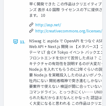
早く開発できた この作品はクリエイティブ・
ンズ 表示 4.0 国際 ライセンスの下に提供さ
ます。 10
http://asp.net/
http://creativecommons.org/licenses/by
NSwag と aspida で OpenAPI をつなぐ ASP.
11.
Web API + Next.js 開発 in 【メタバース】
テーマ LT 会 C# Tokyo イベント バックエ
フロントエンドを分けて苦労した点は？ この
キテクチャの有効性を説明するのが大変だっ
Node.js を入れてもらうのに2年ぐらいの説
要 Node.js を実戦投入したのはよいがノウ
社内にない 開拓者精神で突き進むしかない 
要案件で使えない 検証が間に合っていないら
コマンドライン、とっつきにくい…… UNIX
られた私だからまだなんとかなった 認証は
く大変になると思われる この作品はクリエイ