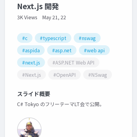
Next.js 開発
3K Views
May 21, 22
#c
#typescript
#nswag
#aspida
#asp.net
#web api
#next.js
#ASP.NET Web API
#Next.js
#OpenAPI
#NSwag
スライド概要
C# Tokyo のフリーテーマLT会で公開。