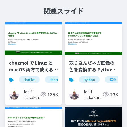
関連スライド
chezmoi で Linux と
取り込んだネガ画像の
macOS 両方で使える
色を変換する Python
dotfiles を作る
スクリプトを書いてみ
dotfiles
chezmoi
python
写真
た
Iosif
Iosif
12.9K
3.7K
Takakura
Takakura