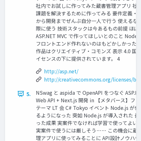
社内でお試しに作ってみた蔵書管理アプリ 社
課題を解決するために作ってみる 要件定義・
から開発までぜんぶ自分一人で行う 使えるな
際に使う 技術スタックは今あるもの前提 ほぼ
ASP.NET MVC で作ってほしいとのこと Node.j
フロントエンド作れないのはもどかしかった 
作品はクリエイティブ・コモンズ 表示 4.0 国際
イセンスの下に提供されています。 4
http://asp.net/
http://creativecommons.org/licenses/by/
NSwag と aspida で OpenAPI をつなぐ ASP.N
5.
Web API + Next.js 開発 in 【メタバース】フ
テーマ LT 会 C# Tokyo イベント Node.js が
るようになった 突如 Node.js が導入された 
った成果 実案件でなければ学習で使ってよい 
実案件で使うには厳しそう…… この機会に蔵
理アプリに使ってみることに API設計ノウハウ