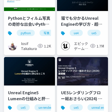
Pythonとフィルム写真
猫でも分かるUnreal
の奇妙な出会い――Python
Engineの学び方 - 超初
で書くフィルム写真向
心者向け編 - 2023 v1.0
python
写真
画像処理
ue4
ue5
u
け画像変換ツール
Iosif
エピック
1.2K
1.7M
Takakura
ゲームズ
ジャパン
Unreal Engine5
UE5レンダリングフロ
Lumenの仕組みと肝心
ー総おさらい(2024) 基
なところ
礎編！
ue5
ue-rendering
ue-lumen
ue5
unreal engine
[CEDEC+KYUSHU