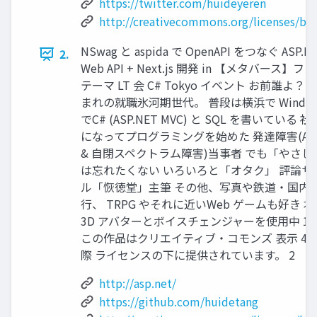
https://twitter.com/huideyeren
http://creativecommons.org/licenses/by/
NSwag と aspida で OpenAPI をつなぐ ASP.N
2.
Web API + Next.js 開発 in 【メタバース】フ
テーマ LT 会 C# Tokyo イベント お前誰よ？ 
まれの就職氷河期世代。 普段は横浜で Windo
でC# (ASP.NET MVC) と SQL を書いている 
になってプログラミングを始めた 発達障害(AD
& 自閉スペクトラム障害)当事者 でも「やさし
は忘れたくない いろいろと「オタク」 評論サ
ル「恢徳堂」主筆 その他、写真や鉄道・国内
行、 TRPG やそれに近いWeb ゲームも好き 
3D アバターとボイスチェンジャーを使用中 19
この作品はクリエイティブ・コモンズ 表示 4.0
際 ライセンスの下に提供されています。 2
http://asp.net/
https://github.com/huidetang