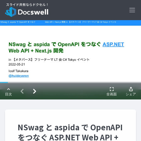
Ope
NSwag と aspida で OpenAPI
をつなぐ ASP.NET Web API +