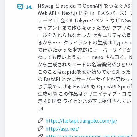
NSwag と aspida で OpenAPI をつなぐ ASP.
14.
Web API + Next.js 開発 in 【メタバース】
テーマ LT 会 C# Tokyo イベント なぜ NSwa
ライアントまで作らなかったのか アプリの形
ールを入れられなかった セキュリティの問題
るから…… クライアントの生成は TypeScrip
で行いたかった 将来的にサーバーサイドが
わっても良いように…… neno さん曰く、NSw
から生成されたコードは名前衝突がひどいら
このことはaspidaを使い始めてから知った Pyt
の FastAPI とかにサーバーサイドが変わって
じ手段でいける FastAPI も OpenAPI Specifica
生成可能 この作品はクリエイティブ・コモン
示 4.0 国際 ライセンスの下に提供されていま
14
https://fastapi.tiangolo.com/ja/
http://asp.net/
http://creativecommons.org/licenses/by