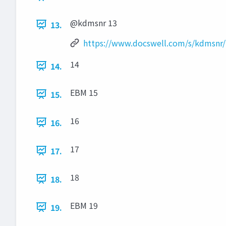
@kdmsnr 13
13.
https://www.docswell.com/s/kdmsnr
14
14.
EBM 15
15.
16
16.
17
17.
18
18.
EBM 19
19.