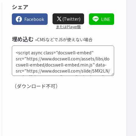
シェア
(Twitter)
Facebook
LINE
またはPlayer版
埋め込む
»CMSなどでJSが使えない場合
（ダウンロード不可）