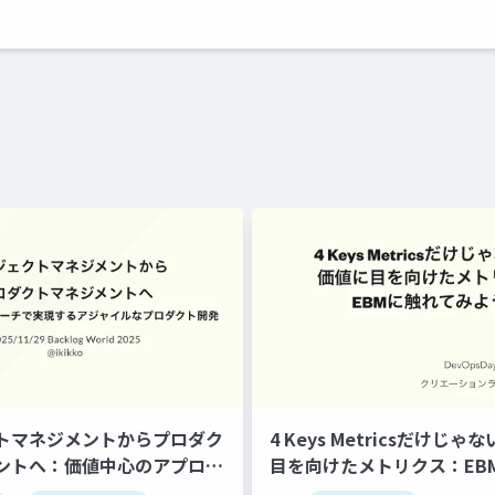
クトマネジメントからプロダク
4 Keys Metricsだけじ
メントへ：価値中心のアプロー
目を向けたメトリクス：EB
るアジャイルなプロダクト開
よう