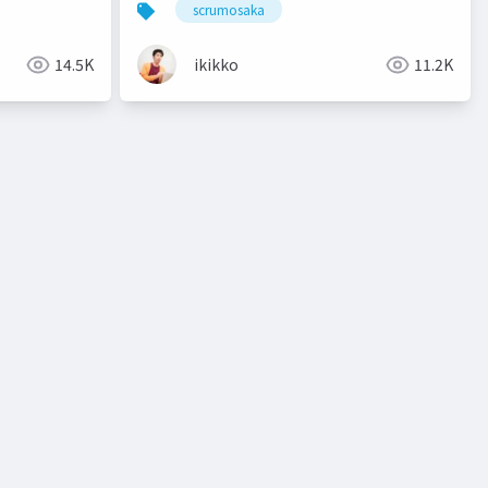
scrumosaka
14.5K
ikikko
11.2K