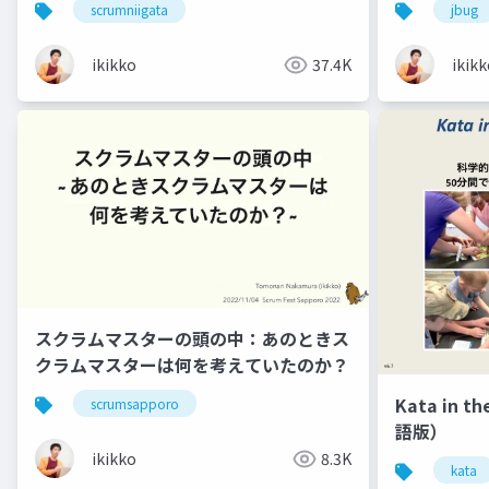
scrumniigata
jbug
発
ikikko
37.4K
ikik
スクラムマスターの頭の中：あのときス
クラムマスターは何を考えていたのか？
Kata in t
scrumsapporo
語版）
ikikko
8.3K
kata