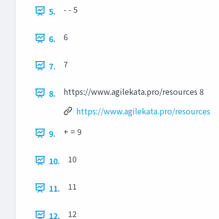
- - 5
5.
6
6.
7
7.
https://www.agilekata.pro/resources 8
8.
https://www.agilekata.pro/resources
+ = 9
9.
10
10.
11
11.
12
12.