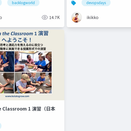
backlogworld
devopsdays
ko
14.7K
ikikko
he Classroom 1 演習（日本