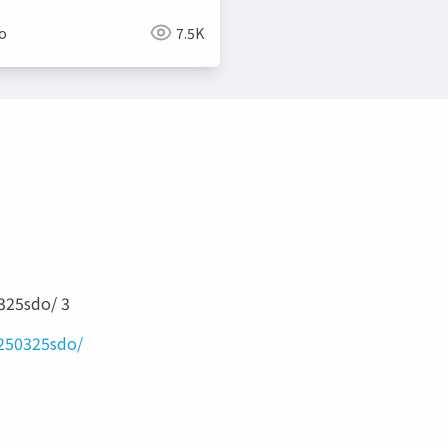
ko
7.5K
325sdo/ 3
0250325sdo/