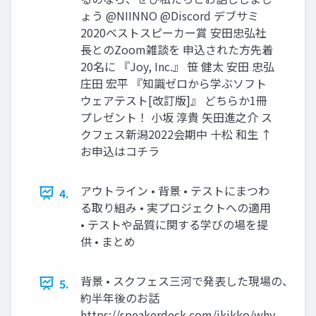
ょう @NIINNO @Discord デブサミ
2020ベストスピーカー賞 安田忠弘社
長とのZoom雑談を 申込された方先着
20名に 『Joy, Inc.』 笹 健太 安田 忠弘
庄田 宏平 『知識ゼロから学ぶソフト
ウェアテスト[改訂版]』 どちらか1冊
プレゼント！ 小坂 淳貴 矢田進之介 ス
クフェス新潟2022会期中 十松 和生 ↑
お申込はコチラ
アウトライン • 背景 • テストにまつわ
4.
る取り組み • 実プロジェクトへの適用
• テストや品質に関する学びの場を提
供 • まとめ
背景 • スクフェス三河で発表した現場の、
5.
約半年後のお話
https://speakerdeck.com/ikikko/why-