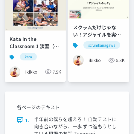
スクラムだけじゃな
い！アジャイルを実践
Kata in the
するための普遍的なパ
Classroom 1 演習（日
scrumkanagawa
k
ターン「アジャイルの
本語版）
カタ」
kata
ikikko
5.8K
ikikko
7.5K
各ページのテキスト
半年前の僕らを超えろ！ 自動テストに
1.
向き合いながら、一歩 ずつ進もうとし
ている現場のお話 Tomonari