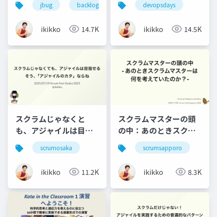
jbug
backlogworld
devopsdays
心のアプローチで実現
に触れてみよう
するアジャイルなプロ
ikikko
14.7K
ikikko
14.5K
ダクト開発
スクラムじゃなくと
スクラムマスターの頭
も、アジャイルは目指
の中：あのときスクラ
せる！そう、「アジャ
ムマスターは何を考え
scrumosaka
scrumsapporo
イルのカタ」ならね
ていたのか？
ikikko
11.2K
ikikko
8.3K