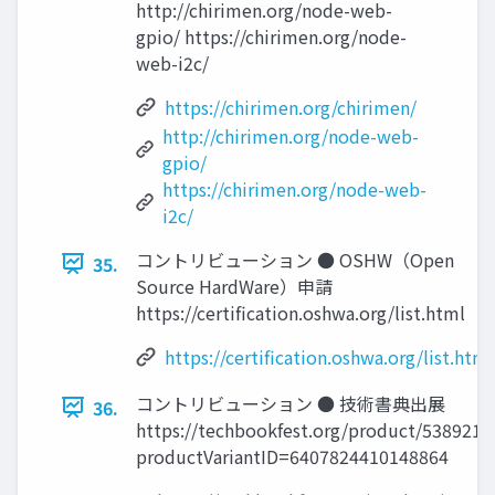
http://chirimen.org/node-web-
gpio/ https://chirimen.org/node-
web-i2c/
https://chirimen.org/chirimen/
http://chirimen.org/node-web-
gpio/
https://chirimen.org/node-web-
i2c/
コントリビューション ● OSHW（Open
35.
Source HardWare）申請
https://certification.oshwa.org/list.html
https://certification.oshwa.org/list.html
コントリビューション ● 技術書典出展
36.
https://techbookfest.org/product/538921
productVariantID=6407824410148864