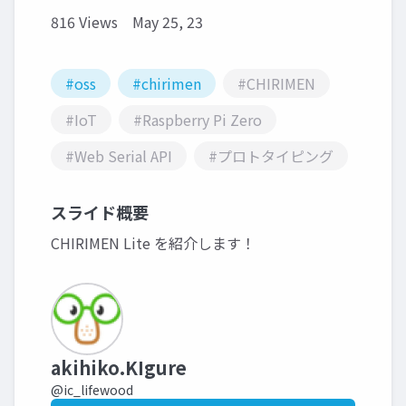
816 Views
May 25, 23
#oss
#chirimen
#CHIRIMEN
#IoT
#Raspberry Pi Zero
#Web Serial API
#プロトタイピング
スライド概要
CHIRIMEN Lite を紹介します！
akihiko.KIgure
@ic_lifewood