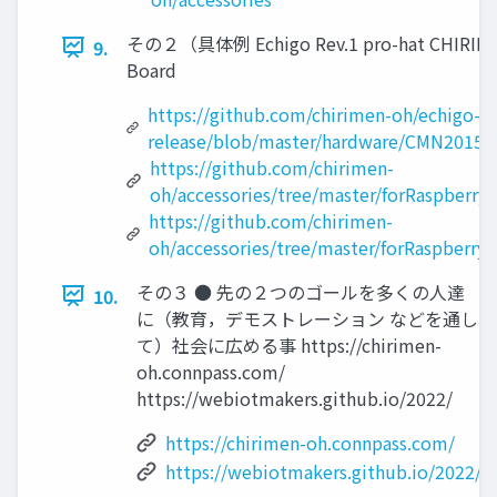
その２（具体例 Echigo Rev.1 pro-hat CHIRIMEN 
9.
Board
https://github.com/chirimen-oh/echigo-
release/blob/master/hardware/CMN2015-1
https://github.com/chirimen-
oh/accessories/tree/master/forRaspberryP
https://github.com/chirimen-
oh/accessories/tree/master/forRaspberryP
その３ ● 先の２つのゴールを多くの人達
10.
に（教育，デモストレーション などを通し
て）社会に広める事 https://chirimen-
oh.connpass.com/
https://webiotmakers.github.io/2022/
https://chirimen-oh.connpass.com/
https://webiotmakers.github.io/2022/