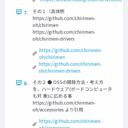
その１（具体例
7.
https://github.com/chirimen-
oh/chirimen
https://github.com/chirimen-
oh/chirimen-drivers
https://github.com/chirimen-
oh/chirimen
https://github.com/chirimen-
oh/chirimen-drivers
その２ ● OSSの開発方法・考え方
8.
を、ハードウェア(ボードコンピュータ
も対 象)に広める事
https://github.com/chirimen-
oh/accessories より引用
https://github.com/chirimen-
oh/accessories