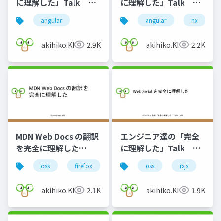
に理解した」Talk
に理解した」Talk
#52
#61
angular
angular
nx
akihiko.KIgure
2.9K
akihiko.KIgure
2.2K
MDN Web Docs の翻訳
エンジニア達の「完全
を完全に理解した
に理解した」Talk
Gunma.web #50
#73
oss
firefox
mdn
oss
rxjs
we
akihiko.KIgure
2.1K
akihiko.KIgure
1.9K