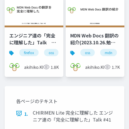
エンジニア達の「完全
MDN Web Docs 翻訳の
に理解した」Talk
紹介(2023.10.26.勉強
#42
会)
firefox
oss
mdn
oss
mdn
g
akihiko.KIgure
1.8K
akihiko.KIgure
1.7K
各ページのテキスト
CHIRIMEN Lite 完全に理解した エンジ
1.
ニア達の「完全に理解した」Talk #41