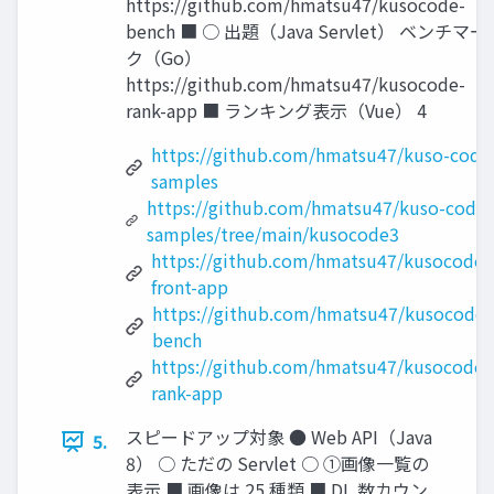
https://github.com/hmatsu47/kusocode-
bench ■ ○ 出題（Java Servlet） ベンチマー
ク（Go）
https://github.com/hmatsu47/kusocode-
rank-app ■ ランキング表示（Vue） 4
https://github.com/hmatsu47/kuso-code
samples
https://github.com/hmatsu47/kuso-code-
samples/tree/main/kusocode3
https://github.com/hmatsu47/kusocode1
front-app
https://github.com/hmatsu47/kusocode-
bench
https://github.com/hmatsu47/kusocode-
rank-app
スピードアップ対象 ● Web API（Java
5.
8） ○ ただの Servlet ○ ①画像一覧の
表示 ■ 画像は 25 種類 ■ DL 数カウン