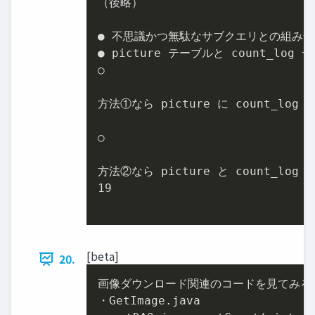
（後略）

● 不思議かつ無駄なサブクエリとの組み合
● picture テーブルと count_log 
○

方法①なら picture に count_log を L
○

方法②なら picture と count_log 
19
[beta]
20.
画像ダウンロード関連のコードを見てみる

・GetImage.java
