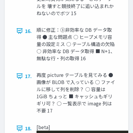
ルを 壊すと競技終了に追い込まれか
ねないのでボツ 15
順に修正：③非効率な DB データ取
16.
得 ● 主な問題点 ○ ヒープメモリ容
量の設定ミス ○ テーブル構造の欠陥
○ 非効率な DB データ取得 ■ N+1、
無駄な行・列の取得 16
再度 picture テーブルを見てみる ●
17.
画像が BLOB で入っている ○ ファイ
ルに移して列を削除？ ○ 容量は
1GiB ちょっと ■ キャッシュもギリ
ギリ可？ ○ 一覧表示で image 列は
不要 17
[beta]
18.