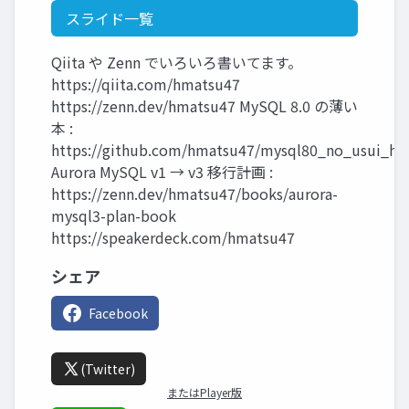
スライド一覧
Qiita や Zenn でいろいろ書いてます。
https://qiita.com/hmatsu47
https://zenn.dev/hmatsu47 MySQL 8.0 の薄い
本 :
https://github.com/hmatsu47/mysql80_no_usui_ho
Aurora MySQL v1 → v3 移行計画 :
https://zenn.dev/hmatsu47/books/aurora-
mysql3-plan-book
https://speakerdeck.com/hmatsu47
シェア
Facebook
(Twitter)
またはPlayer版