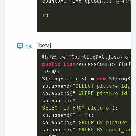
countDAO.findTopCount() を直せば
18
[beta]
19.
public
List
<AccessCount> findTo
（中略）

StringBuffer sb = 
new
 StringBuf
sb.append(
"SELECT picture_id, 
sb.append(
" WHERE picture_id I
sb.append(
"

SELECT id FROM picture"
);

sb.append(
" ) "
);

sb.append(
" GROUP BY picture_i
sb.append(
" ORDER BY count_sum