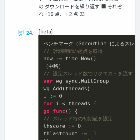
の ダウンロードを繰り返す ■ それぞ
れ +10 点、+ 2 点 23
[beta]
24.
// 計測時間の起点を取得
now := time.Now()

// 設定スレッド数でリクエストを流す
var
 wg sync.WaitGroup

wg.Add(threads)

i := 
0
for
go
func
()
// スレッド毎の初期値を設定
thscore := 
0
thlastcount := 
-1