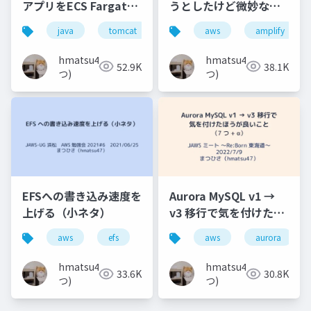
アプリをECS Fargate
うとしたけど微妙な結
を使って段階的に作り
果に終わった話
java
tomcat
aws
aws
jaws-ug
amplify
ecs
直し／マイグレーショ
ンする話
hmatsu47(ま
hmatsu47(ま
52.9K
38.1K
つ)
つ)
EFSへの書き込み速度を
Aurora MySQL v1 →
上げる（小ネタ）
v3 移行で気を付けたほ
うが良いこと（7 つ +
aws
efs
jaws-ug
aws
aurora
α）
hmatsu47(ま
hmatsu47(ま
33.6K
30.8K
つ)
つ)