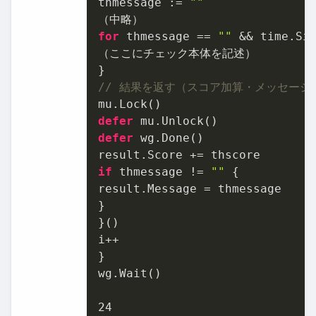
thmessage := 
""
for
 thmessage == 
""
 && time.Si
（ここにチェック本体を記述）

// 結果を返す（スコア加算・メッセージ
defer
defer
 wg.Done()

if
 thmessage != 
""
 {

result.Message = thmessage

}

}()

i++

}

wg.Wait()

24