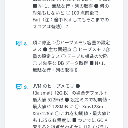
■ N+1、無駄な行・列の取得 ● 何の
対処もしないと ○ 100 点前後で
Fail（注：途中 Fail してもそこまでの
スコアは有効） 7
順に修正：①ヒープメモリ容量の設定
8.
ミス ● 主な問題点 ○ ヒープメモリ容
量の設定ミス ○ テーブル構造の欠陥
○ 非効率な DB データ取得 ■ N+1、
無駄な行・列の取得 8
JVM のヒープメモリ ●
9.
t3a.small（2GiB）の場合デフォルト
最大値 512MiB ● 設定ミスで初期値・
最大値が 128MiB に ○ -Xms128m -
Xmx128m ○ これを初期値・最大値と
も 1.25 GiB 程度に ■ ついでに GC も
変えると得点がわずかに UP（パラレ