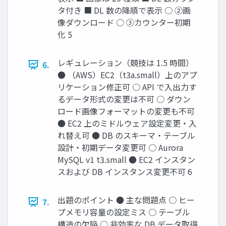
タ付き ■ DL 数の降順で表示 ○ ②画
像ダウンロード ○ ③カウンター初期
化 5
レギュレーション（競技は 1.5 時間）
6.
● （AWS）EC2（t3a.small）上のアプ
リケーション修正可 ○ API で入出力す
るデータ形式の変更は不可 ○ ダウン
ロード画像フォーマットの変更も不可
● EC2 上のミドルウェア設定変更・入
れ替え可 ● DB のスキーマ・テーブル
設計・初期データ変更可 ○ Aurora
MySQL v1 t3.small ● EC2 インスタン
スおよび DB インスタンス変更不可 6
出題のポイント ● 主な問題点 ○ ヒー
7.
プメモリ容量の設定ミス ○ テーブル
構造の欠陥 ○ 非効率な DB データ取得