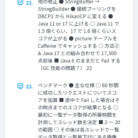
他の修正 ● StringBuffer →
22.
StringBuilder ● 接続プーリングを
DBCP2 から HikariCP に変える ●
Java 11 or 17 に上げる ○ Java 11 で
1.5 倍くらい、17 で 1.6 倍くらいス
コアが上がる ● picture テーブルを
Caﬀeine でキャッシュする ○ 方法②
& Java 17 との組み合わせで 17,500
点前後 ■ Java 8 のままだと Fail する
（GC 性能の問題？） 22
ベンチマーク ● 主な仕様 ○ 60 秒間
23.
に成功したリクエストについてスコ
アを加算 ■ 途中で Fail した場合はそ
の時点までのスコアが結果となる ○
最初に一覧データ取得の所要時間を
計測してスレッド数を決定 ■ 2 〜 20
の範囲 ○ その後は各スレッドで一覧
データ取得と一覧最下行にある画像