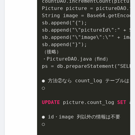
countDAO.incrementCount(picture
Picture picture 
=
 pictureDAO.fi
String image 
=
 Base64.getEncode
sb.append("{");

sb.append("\"pictureId\":" 
+
 S
sb.append("\"image\":\"" + imag
sb.append("}");

（後略）

・PictureDAO.java（ﬁnd）

ps 
=
 db.prepareStatement("SELEC
● 方法②なら count_log テーブルは 
○

UPDATE
 picture.count_log 
SET
 a
● id・image 列以外の情報は不要

○
