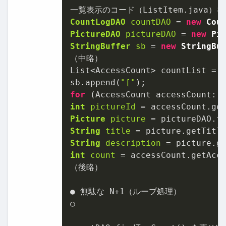
CountLogDAO
countDAO
=
new
Cou
PictureDAO
pictureDAO
=
new
Pi
StringBuffer
sb
=
new
StringBu
（中略）

List<AccessCount> countList = c
sb.append(
"["
for
int
pictureId
=
Picture
picture
=
String
title
=
String
description
=
int
count
=
 accessCount.getAcce
（後略）

● 無駄な N+
1
（ループ処理）

○
