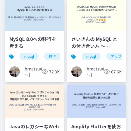
MySQL 8.0への移行を
さいきんの MySQL と
考える
の付き合い方 〜
MySQL 8.0 より後の世
mysql
移行
バージョンアップ
mysql
アップグレ
中国地方d
界へようこそ 〜
hmatsu47(ま
hmatsu47(ま
72.3K
67.6K
つ)
つ)
JavaのレガシーなWeb
Amplify Flutterを使お