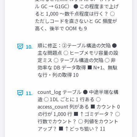
ル GC → G1GC） ● この程度まで上げ
ると 1,000 〜数千点程度は行く？ ○
ただしコードを直さないと GC 頻度が
高く、後半で OOM も 9
順に修正：②テーブル構造の欠陥 ●
10.
主な問題点 ○ ヒープメモリ容量の設
定ミス ○ テーブル構造の欠陥 ○ 非
効率な DB データ取得 ■ N+1、無駄
な行・列の取得 10
count_log テーブル ● 中途半端な構
11.
造 ○ 1DL ごとに 1 行ある ○
access_count 列がある ■ カウント 0
の行が 1,000 行 ■ ↑ゴミデータ？ ○
行数でカウント？ ○ 列値をカウント
アップ？ ■ ↑どっち狙い？ 11