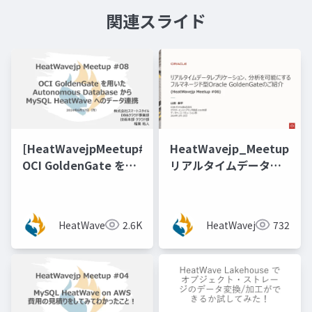
関連スライド
[HeatWavejpMeetup#08]
HeatWavejp_Meetup_06
OCI GoldenGate を用
リアルタイムデータレ
いたAutonomous
プリケーション、分析
Database から MySQL
を可能にするフルマネ
HeatWave へのデータ
ージド型Oracle
HeatWavejp
2.6K
HeatWavejp
732
連携 [稲葉 祐人 氏（ス
GoldenGateのご紹介
マートスタイル）]