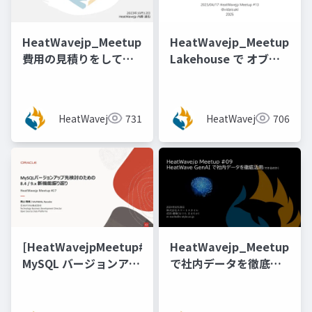
HeatWavejp_Meetup_04_MySQL_HeatWave_on_A
HeatWavejp_Meetup_13
費用の見積りをしてみ
Lakehouse で オブジ
てわかったこと！
ェクトストレージのデ
ータ変換加工ができる
か試してみた！
HeatWavejp
731
HeatWavejp
706
[@vidaisuki 氏]
[HeatWavejpMeetup#17]
HeatWavejp_Meetup_09
MySQL バージョンアッ
で社内データを徹底活
プ先検討のための 8.4 /
用(できるのか)
9.x 機能新振り返り [梶