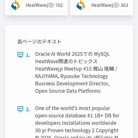
山 隆輔氏 (日本オラク
HeatWavejp
702
HeatWavejp
563
ル株式会社)]
各ページのテキスト
Oracle AI World 2025での MySQL
1.
HeatWave関連のトピックス
HeatWavejp Meetup #15 梶山 隆輔 /
KAJIYAMA, Ryusuke Technology
Business Development Director,
Open Source Data Platforms
One of the world’s most popular
2.
open-source database #1 1B+ DB for
developers Installations worldwide
30 yr Proven technology 2 Copyright
© 2025, Oracle and/or its affiliates M