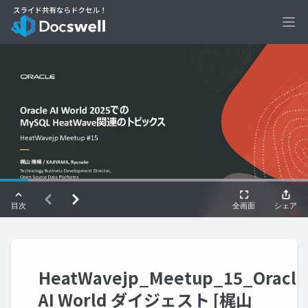
Ope
HeatWavejp_Meetup_15_Oracle
AI World ダイジェスト [梶山