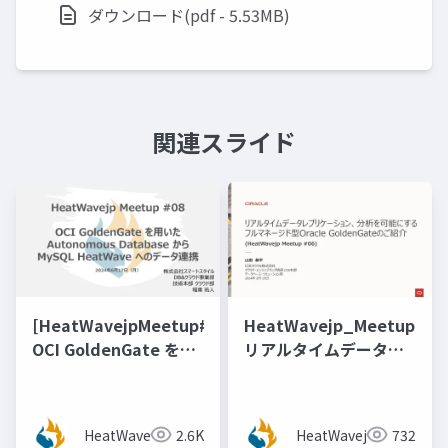
ダウンロード(pdf - 5.53MB)
関連スライド
[HeatWavejpMeetup#08]
HeatWavejp_Meetup_06
OCI GoldenGate を用
リアルタイムデータレ
いたAutonomous
プリケーション、分析
Database から MySQL
を可能にするフルマネ
HeatWave へのデータ
ージド型Oracle
HeatWavejp
2.6K
HeatWavejp
732
連携 [稲葉 祐人 氏（ス
GoldenGateのご紹介