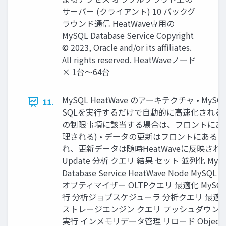
サーバー (クライアント) 10 バックグ
ラウンド通信 HeatWave専用の
MySQL Database Service Copyright
© 2023, Oracle and/or its affiliates.
All rights reserved. HeatWaveノード
× 1台～64台
MySQL HeatWave のアーキテクチャ • MyS
11.
SQLを実⾏するだけで⾃動的に⾼速化される (H
の制限事項に該当する場合は、フロントにある
理される) • データの更新はフロントにあるM
れ、更新データは随時HeatWaveに反映される In
Update 分析 クエリ 結果 セット 並列化 MyS
Database Service HeatWave Node MySQ
オプティマイザー OLTPクエリ 最適化 MySQ
⾏ 分析ジョブスケジューラ 分析クエリ 最適化 I
ストレージエンジン クエリ プッシュダウン 
実⾏ インメモリデータ管理 リロード Object St