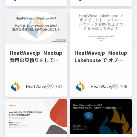
マートスタイル）]
HeatWavejp_Meetup_04_MySQL_HeatWave_on_A
HeatWavejp_Meetup_13
費用の見積りをしてみ
Lakehouse で オブジ
てわかったこと！
ェクトストレージのデ
ータ変換加工ができる
か試してみた！
HeatWavejp
731
HeatWavejp
706
[@vidaisuki 氏]