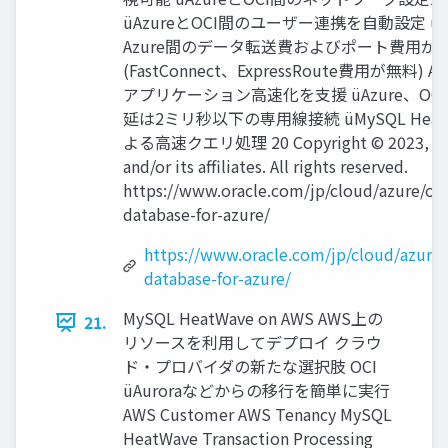
üAzureとOCI間のユーザー連携を⾃動設定 üO
Azure間のデータ転送費およびポート費⽤が
(FastConnect、ExpressRoute費⽤が無料) A
アプリケーション⾼速化を⽀援 üAzure、OC
延は2ミリ秒以下の専⽤線接続 üMySQL Heat
よる⾼速クエリ処理 20 Copyright © 2023, Or
and/or its affiliates. All rights reserved.
https://www.oracle.com/jp/cloud/azure/ora
database-for-azure/
https://www.oracle.com/jp/cloud/azure/
database-for-azure/
MySQL HeatWave on AWS AWS上の
21.
リソースを利⽤してデプロイ クラウ
ド・プロバイダの新たな選択肢 OCI
üAuroraなどからの移⾏を簡単に実⾏
AWS Customer AWS Tenancy MySQL
HeatWave Transaction Processing