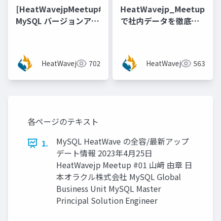
[HeatWavejpMeetup#17]
HeatWavejp_Meetup_09
MySQL バージョンアッ
で社内データを徹底活
プ先検討のための 8.4 /
用(できるのか)
9.x 機能新振り返り [梶
山 隆輔氏 (日本オラク
HeatWavejp
702
HeatWavejp
563
ル株式会社)]
各ページのテキスト
MySQL HeatWave の全容/最新アップ
1.
デート情報 2023年4⽉25⽇
HeatWavejp Meetup #01 ⼭﨑 由章 ⽇
本オラクル株式会社 MySQL Global
Business Unit MySQL Master
Principal Solution Engineer