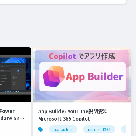
 Power
App Builder YouTube説明資料
pdate and
Microsoft 365 Copilot
appbuilder
microsoft365
copil