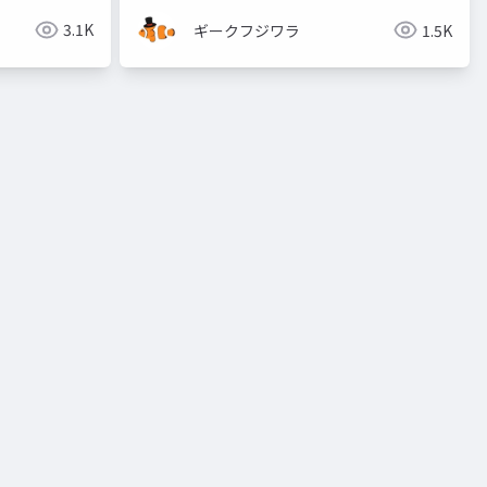
3.1K
ギークフジワラ
1.5K