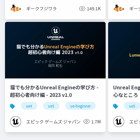
ギークフジワラ
149.1K
ギー
猫でも分かるUnreal Engineの学び方 -
Unreal E
超初心者向け編 - 2023 v1.0
心なところ
ue4
ue5
ue-beginner
ue5
エピック ゲームズ ジャパン
1.7M
エピ