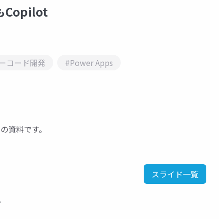
もCopilot
ローコード開発
#Power Apps
ときの資料です。
スライド一覧
。