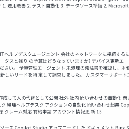
 1. 運用改善 2. テスト自動化 3. データソース準備 2. Microsoft 
ヘルプデスクエージェント 会社のネットワークに接続するにはどうすれば
のステータスと残り の予算はどうなっていますか? デバイス更新エ
ださい。 予算管理エージェント 未処理の発注書を確認し、財
の新しいリードを特 定して調査しました。 カスタマーサポー
成して人の代替として公開 社外 社内 問い合わせの自動化 問い
スク 経理ヘルプデスク アクションの自動化 問い合わせ起票 Copil
録 クレーム対応 有給申請 アカウント情報更 新 15
ス Copilot Studio アップロードした ドキュメント Bing Shar